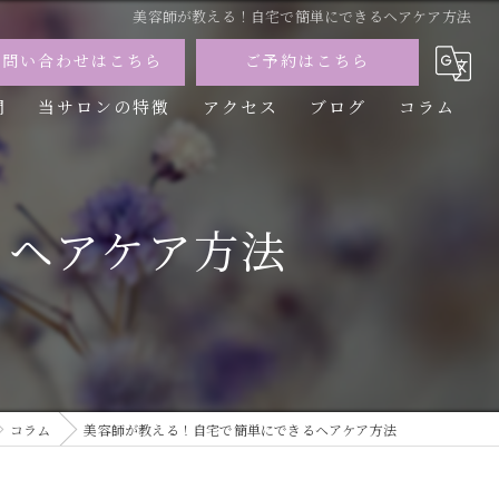
美容師が教える！自宅で簡単にできるヘアケア方法
お問い合わせはこちら
ご予約はこちら
問
当サロンの特徴
アクセス
ブログ
コラム
カット
カラー
るヘアケア方法
トリートメント
パーマ
縮毛矯正
コラム
美容師が教える！自宅で簡単にできるヘアケア方法