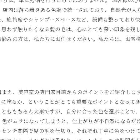
たちは、単に施術を行うだけではありません。 お客様の
。 店内は落ち着きある色調で統一されており、自然光が入
、施術席やシャンプースペースなど、設備も整っており快
、思わず触りたくなる髪の毛は、心にとても深い印象を残
お悩みの方は、私たちにお任せください。私たちは、お客
踏まえ、美容室の専門家目線からのポイントをご紹介します
うに塗るか、ということがとても重要なポイントとなって
ことももちろん大事ですが、自分に合った色を選ぶことで
。色がムラになってしまうと、仕上がりが不自然になるだ
１センチ間隔で髪の毛を仕切り、それぞれ丁寧に色をつけて