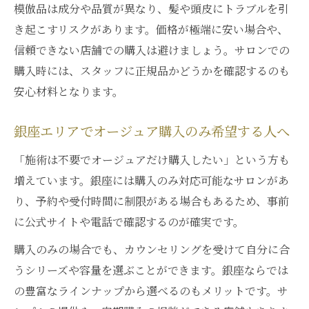
イド
模倣品は成分や品質が異なり、髪や頭皮にトラブルを引
き起こすリスクがあります。価格が極端に安い場合や、
銀座でオージュア購入のみ希望時の流れと
信頼できない店舗での購入は避けましょう。サロンでの
注意点
購入時には、スタッフに正規品かどうかを確認するのも
サロン選びが左右するオージュア体験の満
安心材料となります。
足度
オージュアサンプル配布やカウンセリング
銀座エリアでオージュア購入のみ希望する人へ
の魅力
「施術は不要でオージュアだけ購入したい」という方も
口コミ活用で見極める銀座オージュア取扱
増えています。銀座には購入のみ対応可能なサロンがあ
店
り、予約や受付時間に制限がある場合もあるため、事前
お得にオージュアを手に入れるための工夫
に公式サイトや電話で確認するのが確実です。
集
購入のみの場合でも、カウンセリングを受けて自分に合
自分に合うオージュアを探す銀座での新常識
うシリーズや容量を選ぶことができます。銀座ならでは
オージュア選びは銀座限定のカウンセリン
の豊富なラインナップから選べるのもメリットです。サ
グが鍵