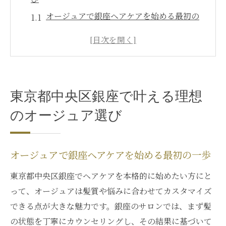
オージュアで銀座ヘアケアを始める最初の
一歩
銀座でオージュアを選ぶ際の注目ポイント
紹介
オージュアの正規品と模倣品の見分け方を
東京都中央区銀座で叶える理想
解説
銀座エリアでオージュア購入のみ希望する
のオージュア選び
人へ
髪質改善に最適なオージュア活用アイデア
オージュアで銀座ヘアケアを始める最初の一歩
髪質ごとに変えるオージュアの最適な選び方
東京都中央区銀座でヘアケアを本格的に始めたい方にと
オージュアで髪質別に変わるケアのコツと
って、オージュアは髪質や悩みに合わせてカスタマイズ
は
できる点が大きな魅力です。銀座のサロンでは、まず髪
銀座で人気のオージュア髪質診断ポイント
の状態を丁寧にカウンセリングし、その結果に基づいて