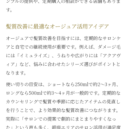
ンプルの提供や、定期購入の相談ができる店舗もありま
銀座で理想のオージュアを見つける最新ア
す。
プローチ
髪質やライフスタイルに適したオージュア
髪質改善に最適なオージュア活用アイデア
の選択法
オージュアで髪質改善を目指すには、定期的なサロンケ
オージュア購入のみでも納得できるアドバ
アと自宅での継続使用が重要です。例えば、ダメージ毛
イス活用
には「イミュライズ」、うねりや広がりには「アクアヴ
自分だけのオージュアカスタムケア体験を
ィア」など、悩みに合わせたシリーズ選びがポイントと
銀座で
なります。
使い切りの目安は、ショートなら250mlで約2～3ヶ月、
ロングなら500mlで約3～4ヶ月が一般的です。定期的な
カウンセリングで髪質や季節に応じたアイテムの見直し
を行うことで、より効果的な髪質改善につながります。
実際に「サロンでの提案で劇的にまとまりやすくなっ
た」という声も多く、銀座エリアのサロン活用が満足度