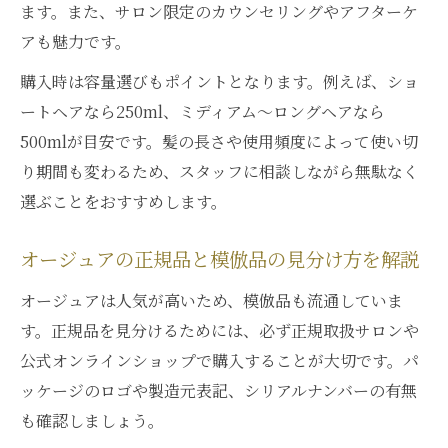
解説
ます。また、サロン限定のカウンセリングやアフターケ
アも魅力です。
使用期間の違いを知り賢くオージュアを手に入
れる
購入時は容量選びもポイントとなります。例えば、ショ
オージュア容量選びのコツは髪質と長さが
ートヘアなら250ml、ミディアム～ロングヘアなら
鍵
500mlが目安です。髪の長さや使用頻度によって使い切
り期間も変わるため、スタッフに相談しながら無駄なく
銀座で聞けるオージュア使用期間アドバイ
選ぶことをおすすめします。
ス
ショート・ロングで異なるオージュアの使
オージュアの正規品と模倣品の見分け方を解説
い方
オージュア500mlでの目安期間を髪質別に
オージュアは人気が高いため、模倣品も流通していま
紹介
す。正規品を見分けるためには、必ず正規取扱サロンや
公式オンラインショップで購入することが大切です。パ
賢くオージュアを選ぶためのサロン相談活
ッケージのロゴや製造元表記、シリアルナンバーの有無
用術
も確認しましょう。
銀座エリアのオージュア購入時ポイント徹底ガ