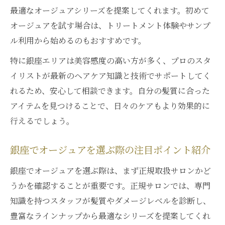
自分の髪質に合うオージュア成分の選び方
最適なオージュアシリーズを提案してくれます。初めて
ショートからロングまで髪長別オージュア
オージュアを試す場合は、トリートメント体験やサンプ
活用術
ル利用から始めるのもおすすめです。
髪質改善を叶えるオージュアの組み合わせ
特に銀座エリアは美容感度の高い方が多く、プロのスタ
事例
イリストが最新のヘアケア知識と技術でサポートしてく
正規品オージュアを安心して購入する方法解説
れるため、安心して相談できます。自分の髪質に合った
オージュア正規品と非正規品の違いを理解
アイテムを見つけることで、日々のケアもより効果的に
しよう
行えるでしょう。
銀座で安心してオージュアを購入するポイ
ント
銀座でオージュアを選ぶ際の注目ポイント紹介
オージュア購入のみの場合の注意点とコツ
銀座でオージュアを選ぶ際は、まず正規取扱サロンかど
サロン専売品オージュアの取扱店選び方ガ
うかを確認することが重要です。正規サロンでは、専門
イド
知識を持つスタッフが髪質やダメージレベルを診断し、
ヘアケア相談で得られるオージュアの利点
豊富なラインナップから最適なシリーズを提案してくれ