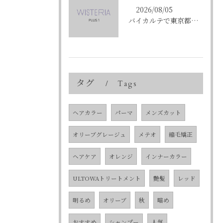
2026/08/05
バイカルテで東京都中央区銀座のエイジングケア悩みを解決する方法と正規品選びのポイント
タグ
Tags
ヘアカラー
パーマ
メンズカット
オリーブグレージュ
メテオ
縮毛矯正
ヘアケア
オレンジ
インナーカラー
ULTOWAトリートメント
艶髪
レッド
明るめ
オリーブ
秋
暗め
おすすめ
シャンプー
人気