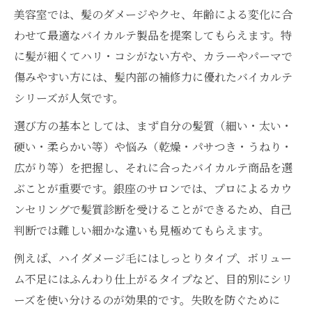
の実感
美容室では、髪のダメージやクセ、年齢による変化に合
バイカルテと他製品の銀座流使い分け術
わせて最適なバイカルテ製品を提案してもらえます。特
バイカルテで叶う髪のツヤ感と美しさの両
に髪が細くてハリ・コシがない方や、カラーやパーマで
立法
傷みやすい方には、髪内部の補修力に優れたバイカルテ
バイカルテ銀座サロンで得られる特別なア
シリーズが人気です。
ドバイス
選び方の基本としては、まず自分の髪質（細い・太い・
バイカルテケアが人気の理由を解説
硬い・柔らかい等）や悩み（乾燥・パサつき・うねり・
バイカルテが選ばれる口コミ人気の理由を
広がり等）を把握し、それに合ったバイカルテ商品を選
分析
ぶことが重要です。銀座のサロンでは、プロによるカウ
バイカルテが銀座で注目される髪質改善効
ンセリングで髪質診断を受けることができるため、自己
果とは
判断では難しい細かな違いも見極めてもらえます。
バイカルテ正規販売店で信頼できるケア体
例えば、ハイダメージ毛にはしっとりタイプ、ボリュー
験
ム不足にはふんわり仕上がるタイプなど、目的別にシリ
バイカルテとオージュアの違いをわかりや
ーズを使い分けるのが効果的です。失敗を防ぐために