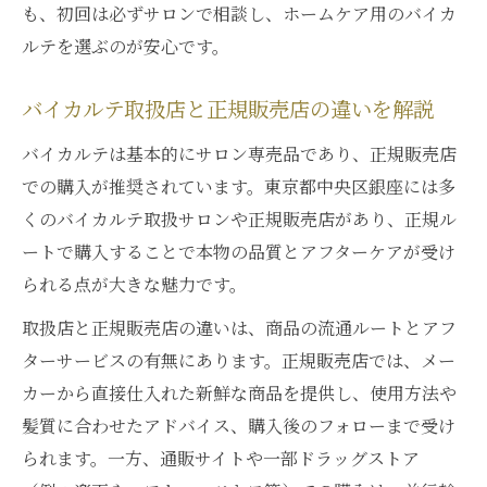
すく解説
も、初回は必ずサロンで相談し、ホームケア用のバイカ
バイカルテサロン専売品の魅力と使い方の
ルテを選ぶのが安心です。
コツ
バイカルテ取扱店と正規販売店の違いを解説
週に何回使う？バイカルテ活用術
バイカルテの最適な使用頻度とその理由
バイカルテは基本的にサロン専売品であり、正規販売店
での購入が推奨されています。東京都中央区銀座には多
バイカルテ週一回ケアで得られる効果の実
くのバイカルテ取扱サロンや正規販売店があり、正規ル
態
ートで購入することで本物の品質とアフターケアが受け
バイカルテの使いすぎ注意ポイントと適量
られる点が大きな魅力です。
の目安
バイカルテマツキヨ等の購入前に知るべき
取扱店と正規販売店の違いは、商品の流通ルートとアフ
活用法
ターサービスの有無にあります。正規販売店では、メー
カーから直接仕入れた新鮮な商品を提供し、使用方法や
バイカルテ継続使用で実感する髪の変化と
髪質に合わせたアドバイス、購入後のフォローまで受け
特徴
られます。一方、通販サイトや一部ドラッグストア
オイルとミルクの使い分けポイント