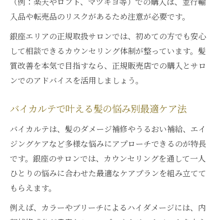
（例：楽天やロフト、マツキヨ等）での購入は、並行輸
バイカルテオイルとミルクの違いと選び方
入品や転売品のリスクがあるため注意が必要です。
バイカルテオイルで毛先のまとまりを実現
銀座エリアの正規取扱サロンでは、初めての方でも安心
する方法
して相談できるカウンセリング体制が整っています。髪
バイカルテミルクでしっとり質感を叶える
質改善を本気で目指すなら、正規販売店での購入とサロ
使い方
ンでのアドバイスを活用しましょう。
バイカルテのオイルとミルク併用時の注意
点
バイカルテで叶える髪の悩み別最適ケア法
バイカルテで髪質や悩みに合うアイテム選
バイカルテは、髪のダメージ補修やうるおい補給、エイ
び
ジングケアなど多様な悩みにアプローチできるのが特長
髪の美しさを引き出すおすすめの方法
です。銀座のサロンでは、カウンセリングを通して一人
バイカルテで美しい髪を保つための基本ス
ひとりの悩みに合わせた最適なケアプランを組み立てて
テップ
もらえます。
バイカルテ活用法と銀座サロン流ホームケ
例えば、カラーやブリーチによるハイダメージには、内
ア術