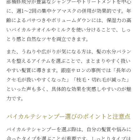
部補修成分が豊富なシャンプーやトリートメントを中心
バイカルテと相性の良いヘアケア習慣とは
に、週1〜2回の集中ケアマスクの併用が効果的です。年
バイカルテ正規販売店で手に入る美髪アイ
齢によるパサつきやボリュームダウンには、保湿力の高
テム活用法
いバイカルテオイルやミルクを使い分けることで、しっ
バイカルテを使った髪質改善最新トレンド
とり感と自然なツヤを両立できます。
紹介
また、うねりや広がりが気になる方は、髪の水分バラン
スを整えるアイテムを選ぶことで、まとまりやすく扱い
やすい髪質に導きます。銀座サロンの事例では「長年の
クセ毛が扱いやすくなった」「枝毛・切れ毛が減った」
といった声も多く、具体的な効果を実感しやすいのが魅
力です。
バイカルテシャンプー選びのポイントと注意点
バイカルテシャンプーを選ぶ際は、自分の髪質や悩みに
合ったタイプを選ぶことが重要です。しっとりタイプは