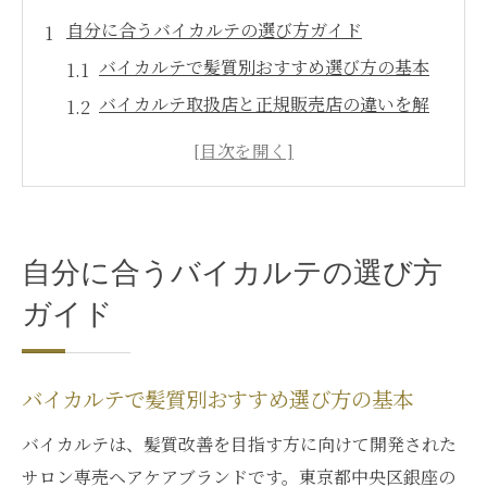
自分に合うバイカルテの選び方ガイド
バイカルテで髪質別おすすめ選び方の基本
バイカルテ取扱店と正規販売店の違いを解
説
バイカルテで叶える髪の悩み別最適ケア法
バイカルテシャンプー選びのポイントと注
意点
自分に合うバイカルテの選び方
バイカルテ銀座サロンで受ける特別な体験
ガイド
とは
銀座で叶える髪質改善の新常識とは
バイカルテ銀座サロンの髪質改善最新トレ
バイカルテで髪質別おすすめ選び方の基本
ンド
バイカルテは、髪質改善を目指す方に向けて開発された
バイカルテ取扱サロンで体感する髪質変化
サロン専売ヘアケアブランドです。東京都中央区銀座の