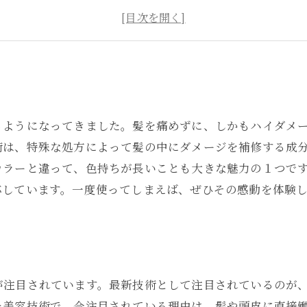
素髪を美しく保つためのアフターケア方法とは？
ハイダメージ改善カラーのメリットとデメリットを比
るようになってきました。髪を痛めずに、しかもハイダメ
術は、特殊な処方によって髪の中にダメージを補修する成
カラーと違って、色持ちが長いことも大きな魅力の１つで
応しています。一度使ってしまえば、ぜひその感動を体験
が注目されています。最新技術として注目されているのが
た美容技術で、今注目されている理由は、髪や頭皮に直接