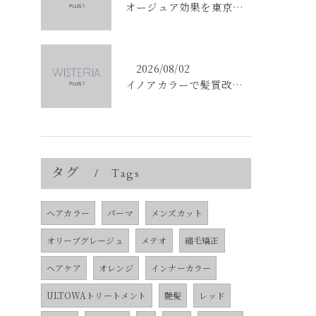
オージュア効果を東京都中央区銀座で実感する選び方と購入ポイント
2026/08/02
イノアカラーで髪質改善を叶える東京都中央区銀座の新しい髪色体験
タグ
Tags
ヘアカラー
パーマ
メンズカット
オリーブグレージュ
メテオ
縮毛矯正
ヘアケア
オレンジ
インナーカラー
ULTOWAトリートメント
艶髪
レッド