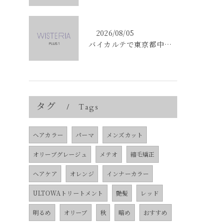
2026/08/05
バイカルテで東京都中央区銀座のエイジングケア悩みを解決する方法と正規品選びのポイント
タグ
Tags
ヘアカラー
パーマ
メンズカット
オリーブグレージュ
メテオ
縮毛矯正
ヘアケア
オレンジ
インナーカラー
ULTOWAトリートメント
艶髪
レッド
明るめ
オリーブ
秋
暗め
おすすめ