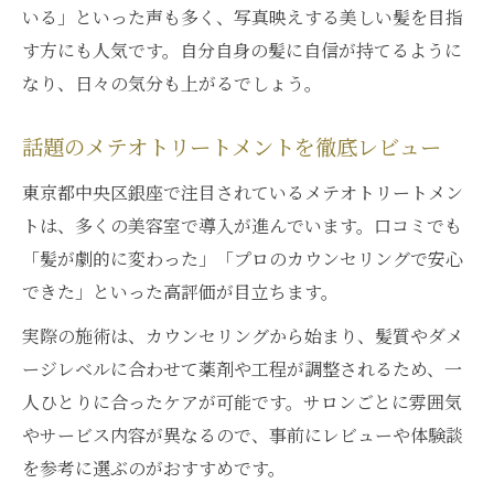
ア
いる」といった声も多く、写真映えする美しい髪を目指
メテオトリートメントで朝のスタイリング
す方にも人気です。自分自身の髪に自信が持てるように
時短
なり、日々の気分も上がるでしょう。
銀座の最新ケアで毎日の髪が扱いやすくな
話題のメテオトリートメントを徹底レビュー
る
メテオトリートメントでまとまり髪をキー
東京都中央区銀座で注目されているメテオトリートメン
プ
トは、多くの美容室で導入が進んでいます。口コミでも
忙しい朝に役立つメテオトリートメントの
「髪が劇的に変わった」「プロのカウンセリングで安心
利点
できた」といった高評価が目立ちます。
ヘアケアが楽になるメテオトリートメント
実際の施術は、カウンセリングから始まり、髪質やダメ
体験
ージレベルに合わせて薬剤や工程が調整されるため、一
人ひとりに合ったケアが可能です。サロンごとに雰囲気
やサービス内容が異なるので、事前にレビューや体験談
を参考に選ぶのがおすすめです。