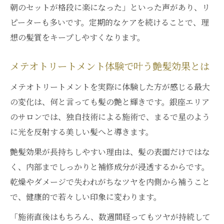
メテオトリートメントで憧れの髪を実現
朝のセットが格段に楽になった」といった声があり、リ
大人女性が満足するメテオトリートメントの選
ピーターも多いです。定期的なケアを続けることで、理
び方
想の髪質をキープしやすくなります。
大人女性に人気のメテオトリートメント活
メテオトリートメント体験で叶う艶髪効果とは
用術
サロン選びで差がつくメテオトリートメン
メテオトリートメントを実際に体験した方が感じる最大
ト体験
の変化は、何と言っても髪の艶と輝きです。銀座エリア
カウンセリング重視のメテオトリートメン
のサロンでは、独自技術による施術で、まるで星のよう
ト選択法
に光を反射する美しい髪へと導きます。
年齢髪に最適なメテオトリートメントのポ
艶髪効果が長持ちしやすい理由は、髪の表面だけではな
イント
く、内部までしっかりと補修成分が浸透するからです。
満足度が高いメテオトリートメントの見極
乾燥やダメージで失われがちなツヤを内側から補うこと
め方
で、健康的で若々しい印象に変わります。
毎朝のスタイリングが楽になる銀座最新ヘアケ
「施術直後はもちろん、数週間経ってもツヤが持続して