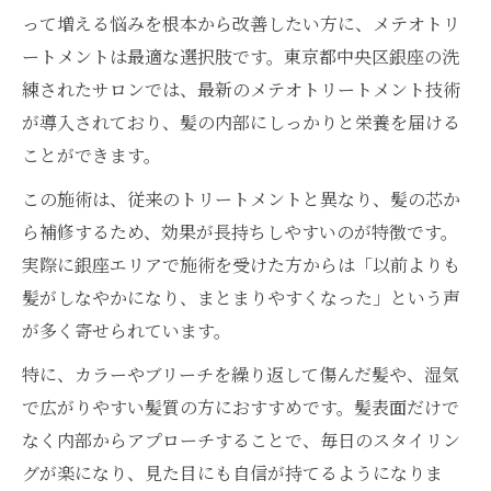
って増える悩みを根本から改善したい方に、メテオトリ
銀座で体験できるメテオトリートメント最
ートメントは最適な選択肢です。東京都中央区銀座の洗
新情報
練されたサロンでは、最新のメテオトリートメント技術
メテオトリートメントの新施術が注目され
が導入されており、髪の内部にしっかりと栄養を届ける
る理由
ことができます。
美しい髪を目指すならメテオトリートメン
この施術は、従来のトリートメントと異なり、髪の芯か
ト
ら補修するため、効果が長持ちしやすいのが特徴です。
銀座で話題のメテオトリートメントの実力
実際に銀座エリアで施術を受けた方からは「以前よりも
メテオトリートメントによる髪質革命の方
髪がしなやかになり、まとまりやすくなった」という声
法
が多く寄せられています。
しっとり艶髪ならメテオトリートメントがおす
特に、カラーやブリーチを繰り返して傷んだ髪や、湿気
すめ
で広がりやすい髪質の方におすすめです。髪表面だけで
メテオトリートメントで手に入るしっとり
なく内部からアプローチすることで、毎日のスタイリン
艶髪
グが楽になり、見た目にも自信が持てるようになりま
艶髪効果が長持ちするメテオトリートメン