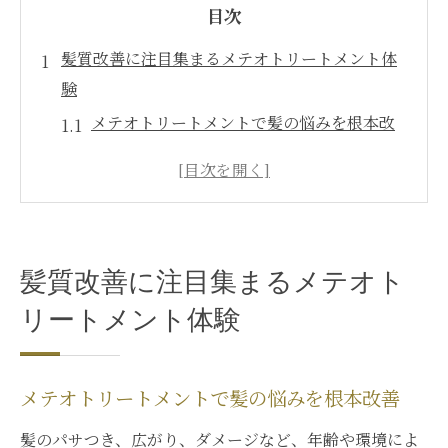
目次
髪質改善に注目集まるメテオトリートメント体
験
メテオトリートメントで髪の悩みを根本改
善
髪質改善に効くメテオトリートメントの魅
力
メテオトリートメント体験で叶う艶髪効果
髪質改善に注目集まるメテオト
とは
話題のメテオトリートメントを徹底レビュ
リートメント体験
ー
髪の広がりを抑えるメテオトリートメント
メテオトリートメントで髪の悩みを根本改善
術
髪のパサつき、広がり、ダメージなど、年齢や環境によ
美しい髪を叶える銀座で話題の新施術とは