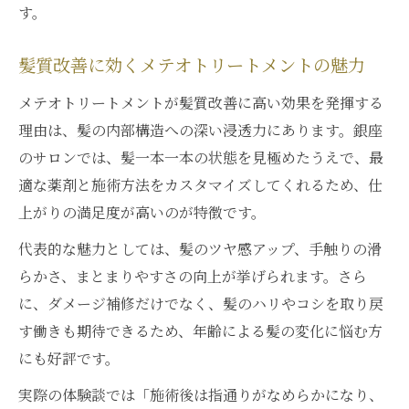
す。
ト
しっとり髪へ導くメテオトリートメントの
髪質改善に効くメテオトリートメントの魅力
秘密
メテオトリートメントが髪質改善に高い効果を発揮する
メテオトリートメントの口コミと実感ポイ
理由は、髪の内部構造への深い浸透力にあります。銀座
ント
のサロンでは、髪一本一本の状態を見極めたうえで、最
髪にやさしいメテオトリートメントの特長
適な薬剤と施術方法をカスタマイズしてくれるため、仕
銀座で髪悩みを解決するケア方法を徹底解説
上がりの満足度が高いのが特徴です。
銀座で選ぶメテオトリートメントの選び方
代表的な魅力としては、髪のツヤ感アップ、手触りの滑
髪悩み別に適したメテオトリートメント法
らかさ、まとまりやすさの向上が挙げられます。さら
髪質やダメージに合うメテオトリートメン
に、ダメージ補修だけでなく、髪のハリやコシを取り戻
ト
す働きも期待できるため、年齢による髪の変化に悩む方
ケア方法を知ってメテオトリートメント効
にも好評です。
果UP
実際の体験談では「施術後は指通りがなめらかになり、