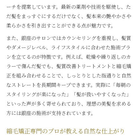
東京で体験できる髪質改善縮毛矯正の選び
ーチを提案しています。最新の薬剤や技術を駆使し、た
方
だ髪をまっすぐにするだけでなく、髪本来の艶やかさや
メンズにも人気な髪質改善縮毛矯正の理由
柔らかさを引き出すことができる点が魅力です。
自然な仕上がりを追求した髪質改善術
また、銀座のサロンではカウンセリングを重視し、髪質
銀座の縮毛矯正で髪質改善を実感する秘訣
やダメージレベル、ライフスタイルに合わせた施術プラ
縮毛矯正のプロが教える自然なツヤ髪の作
ンを立てるのが特徴です。例えば、乾燥や繰り返しのカ
り方
ラーで傷んだ髪でも、髪質改善トリートメントと縮毛矯
縮毛矯正と髪質改善で広がりを防ぐポイン
正を組み合わせることで、しっとりとした指通りと自然
ト
なストレートを長期間キープできます。実際に「毎朝の
スタイリングが楽になった」「髪が扱いやすくなった」
男性も納得の髪質改善ストレートの魅力
といった声が多く寄せられており、理想の美髪を求める
おすすめ髪質改善メニューと縮毛矯正の効
方には銀座の施術が支持されています。
果
縮毛矯正と髪質改善の最適な選び方
縮毛矯正専門のプロが教える自然な仕上がり
自分に合う縮毛矯正と髪質改善の判断基準