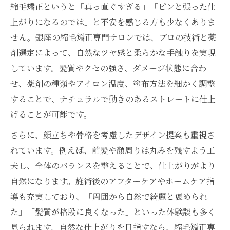
縮毛矯正というと「真っ直ぐすぎる」「ピンと張った仕
銀座の縮毛矯正専門店で後悔しない選び方
上がりになるのでは」と不安を感じる方も少なくありま
安い縮毛矯正でも質を落とさないポイント
せん。銀座の縮毛矯正専門サロンでは、プロの技術と薬
メンズ向け縮毛矯正と髪質改善の最適解
剤選定によって、自然なツヤ感と柔らかな手触りを実現
おすすめの縮毛矯正と髪質改善サロンの見
しています。髪質やクセの強さ、ダメージ状態に合わ
極め
せ、薬剤の種類やアイロン温度、塗布方法を細かく調整
仕上がり重視派におすすめの髪質改善法
することで、ナチュラルで動きのあるストレートに仕上
げることが可能です。
銀座で選ぶ縮毛矯正と髪質改善の理由
縮毛矯正が上手いサロンの髪質改善法とは
さらに、顔立ちや骨格を考慮したデザイン提案も重視さ
男性にもおすすめの縮毛矯正髪質改善術
れています。例えば、前髪や顔周りは丸みを残すよう工
夫し、全体のバランスを整えることで、仕上がりがより
安い縮毛矯正に満足するための髪質ケア
自然になります。施術後のアフターケアやホームケア指
髪質改善ストレートで叶う理想の質感
導も充実しており、「周囲から自然で綺麗と褒められ
銀座発・美髪に近づく縮毛矯正の秘訣
た」「髪質が格段に良くなった」といった体験談も多く
縮毛矯正専門店で美髪を手に入れるステッ
見られます。自然な仕上がりを目指すなら、縮毛矯正専