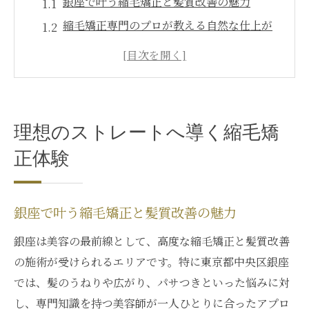
銀座で叶う縮毛矯正と髪質改善の魅力
縮毛矯正専門のプロが教える自然な仕上が
り
縮毛矯正が上手いサロンの選び方のポイン
ト
縮毛矯正メンズも満足できる銀座の実力派
理想のストレートへ導く縮毛矯
縮毛矯正と髪質改善のおすすめ最新技術
正体験
髪質改善も叶える縮毛矯正の新常識
髪質改善と縮毛矯正の違いと相乗効果を解
説
銀座で叶う縮毛矯正と髪質改善の魅力
銀座で話題の髪質改善ストレートの特徴と
銀座は美容の最前線として、高度な縮毛矯正と髪質改善
は
の施術が受けられるエリアです。特に東京都中央区銀座
縮毛矯正sinsなど最新技術のメリットを検
では、髪のうねりや広がり、パサつきといった悩みに対
証
し、専門知識を持つ美容師が一人ひとりに合ったアプロ