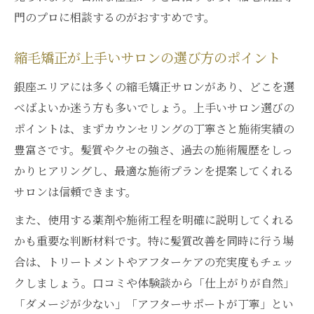
プ
門のプロに相談するのがおすすめです。
銀座おすすめの縮毛矯正髪質改善体験談
縮毛矯正メンズも納得の自然な仕上がり
縮毛矯正が上手いサロンの選び方のポイント
髪質改善と縮毛矯正の組み合わせ実例紹介
銀座エリアには多くの縮毛矯正サロンがあり、どこを選
東京で注目の縮毛矯正最新トレンド解説
べばよいか迷う方も多いでしょう。上手いサロン選びの
ポイントは、まずカウンセリングの丁寧さと施術実績の
豊富さです。髪質やクセの強さ、過去の施術履歴をしっ
かりヒアリングし、最適な施術プランを提案してくれる
サロンは信頼できます。
また、使用する薬剤や施術工程を明確に説明してくれる
かも重要な判断材料です。特に髪質改善を同時に行う場
合は、トリートメントやアフターケアの充実度もチェッ
クしましょう。口コミや体験談から「仕上がりが自然」
「ダメージが少ない」「アフターサポートが丁寧」とい