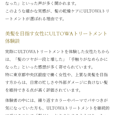
パサつき悩みを解消するULTOWAトリート
なった」といった声が多く聞かれます。
メント活用術
このような確かな実感が、髪の乾燥ケアにULTOWAトリ
女性の髪に最適なULTOWAトリートメント
ートメントが選ばれる理由です。
の選び方
美髪を目指す女性にULTOWAトリートメント
銀座エリアで叶う究極の髪質改善ヒント
体験談
銀座で人気のULTOWAトリートメント活用
術を紹介
実際にULTOWAトリートメントを体験した女性たちから
は、「髪のツヤが一段と増した」「手触りがなめらかに
髪質改善を叶えるULTOWAトリートメント
なった」といった感想が多く寄せられています。
の魅力とは
特に東京都中央区銀座で働く女性や、上質な美髪を目指
ULTOWAトリートメントで実感する美髪の
す方からは、日常の忙しさや外部ダメージに負けない髪
変化
を維持できる点が高く評価されています。
銀座で話題の髪質改善トリートメント比較
体験者の中には、繰り返すカラーやパーマでパサつきが
ポイント
気になっていた方も、ULTOWAトリートメントを継続的
美髪を育むULTOWAトリートメントの効果