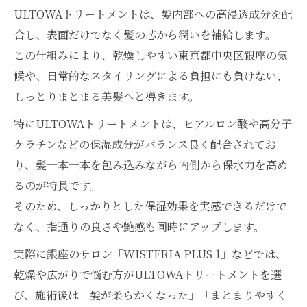
秘密に迫る
ULTOWAトリートメントは、髪内部への高浸透成分を配
ウルトワトリートメントと髪質改善サロン
合し、表面だけでなく髪の芯から潤いを補給します。
の選び方
この仕組みにより、乾燥しやすい東京都中央区銀座の気
髪の内部から補修するULTOWAトリートメ
候や、日常的なスタイリングによる負担にも負けない、
ント技術
しっとりまとまる美髪へと導きます。
美しさを引き出すULTOWAトリートメント
特にULTOWAトリートメントは、ヒアルロン酸や高分子
の仕組み
ケラチンなどの保湿成分がバランス良く配合されてお
髪の乾燥に悩む女性へ贈る保湿アプローチ
り、髪一本一本を包み込みながら内側から保水力を高め
ULTOWAトリートメントの保湿力が支持さ
るのが特長です。
れる理由
そのため、しっかりとした保湿効果を実感できるだけで
髪の乾燥対策にULTOWAトリートメントを
なく、指通りの良さや艶感も同時にアップします。
選ぶポイント
実際に銀座のサロン「WISTERIA PLUS 1」などでは、
ウルトワトリートメントで潤いを保つ方法
乾燥や広がりで悩む方がULTOWAトリートメントを選
を徹底解説
び、施術後は「髪が柔らかくなった」「まとまりやすく