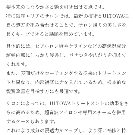
ULTOWAトリートメント最新技術の特徴と
髪本来のしなやかさと艶を引き出せる点です。
効果とは
特に銀座エリアのサロンでは、最新の技術とULTOWA独
髪の内部補修に強いULTOWAトリートメン
自の処方を組み合わせることで、サロン帰りの美しさを
トの実力
長くキープできると話題を集めています。
美髪を保つULTOWAトリートメントの使い
具体的には、ヒアルロン酸やケラチンなどの高保湿成分
方ポイント
が髪内部にしっかり浸透し、パサつきや広がりを抑えて
トリートメント選びで注目されるULTOWA
くれます。
のメリット
また、表面だけをコーティングする従来のトリートメン
髪質改善に効くULTOWAトリートメントの
トと異なり、内部補修に力を入れているため、根本的な
活用法
髪質改善を目指す方にも最適です。
サロンによっては、ULTOWAトリートメントの効果をさ
らに高めるため、超音波アイロンや専用スチームを併用
するケースもあります。
これにより成分の浸透力がアップし、より深い補修と持