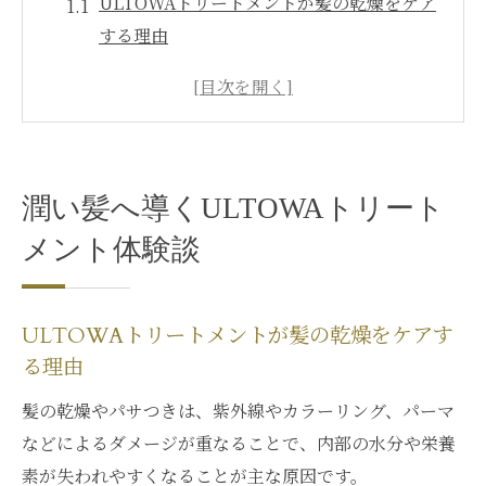
ULTOWAトリートメントが髪の乾燥をケア
する理由
美髪を目指す女性にULTOWAトリートメン
ト体験談
髪質改善で話題のULTOWAトリートメント
の魅力
潤い髪へ導くULTOWAトリート
ウルトワトリートメントはどんな髪悩みに
最適か解説
メント体験談
口コミで広がるULTOWAトリートメントの
実力とは
ULTOWAトリートメントが髪の乾燥をケアす
ツヤと手触りを叶える新感覚ケアの秘密
る理由
ULTOWAトリートメントが叶える理想のツ
髪の乾燥やパサつきは、紫外線やカラーリング、パーマ
ヤ髪体験
などによるダメージが重なることで、内部の水分や栄養
手触りが変わるULTOWAトリートメントの
素が失われやすくなることが主な原因です。