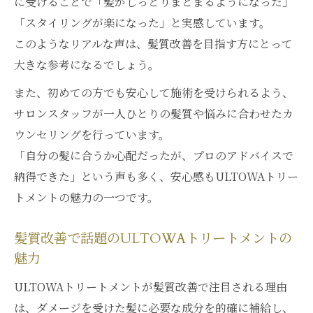
に受けることで「髪がしっとりまとまるようになった」
的な使い方
「スタイリングが楽になった」と実感しています。
理想の美髪はULTOWAトリートメントで手に入
このようなリアルな声は、髪質改善を目指す方にとって
る
大きな参考になるでしょう。
ULTOWAトリートメントで叶う理想の髪質
また、初めての方でも安心して施術を受けられるよう、
改善法
サロンスタッフが一人ひとりの髪質や悩みに合わせたカ
憧れの美髪はULTOWAトリートメントで実
ウンセリングを行っています。
現できる
「自分の髪に合うか心配だったが、プロのアドバイスで
髪の内部から潤うULTOWAトリートメント
納得できた」という声も多く、安心感もULTOWAトリー
体験談
トメントの魅力の一つです。
ULTOWAトリートメントの持続力と自宅ケ
アのコツ
髪質改善で話題のULTOWAトリートメントの
髪の悩みを解決するULTOWAトリートメン
魅力
トの効果
ULTOWAトリートメントが髪質改善で注目される理由
髪の内部から美しさ蘇る最新トリートメント法
は、ダメージを受けた髪に必要な成分を的確に補給し、