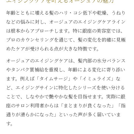
エイジングケアを叶えるオージュアの魅力
ツヤ髪を保つオージュアヘアケアルーチン
年齢とともに増える髪のハリ・コシ低下や乾燥、うねり
美容室専売オージュアが持つ艶出し効果
などの悩みに対し、オージュアのエイジングケアライン
オージュア購入時の注意点と正しい選び方解説
は根本からアプローチします。特に銀座の美容室では、
プロのカウンセリングを通じて、髪の変化を的確に見極
オージュア正規品を見極めるチェックポイ
めたケアが受けられる点が大きな特徴です。
ント
銀座の購入のみ可能店舗利用時の注意点
オージュアのエイジングケアは、髪内部の水分バランス
オージュア購入前に知りたい髪質診断法
やタンパク質補給を重視し、年齢による変化に寄り添い
ます。例えば「タイムサージ」や「イミュライズ」な
美容室専売品オージュアの安全な選び方
ど、エイジングサインに特化したシリーズを使い分ける
サンプル利用で失敗しないオージュア選定
ことで、しなやかで艶やかな髪を目指せます。実際に銀
銀座で叶える理想のエイジングケアと美髪習慣
座のサロン利用者からは「まとまりが良くなった」「指
オージュアを活用したエイジングケア習慣
通りが滑らかになった」といった声が多く届いていま
銀座発オージュアで美髪を維持する方法
す。
正規品オージュアで続ける自宅ケアルーチ