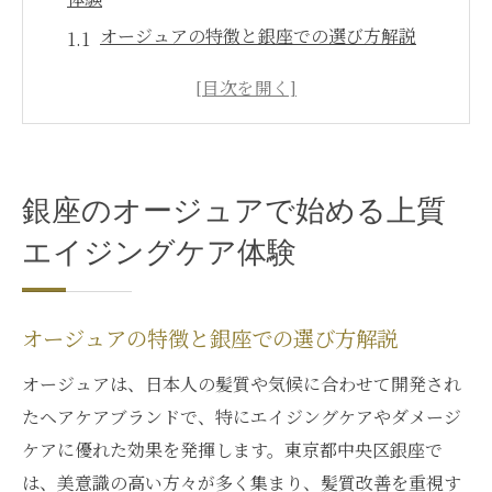
オージュアの特徴と銀座での選び方解説
エイジングケアを叶えるオージュアの魅力
オージュア購入のみ利用の銀座事情とは
銀座で体験するオージュアヘアケアの流れ
オージュアのサンプル活用法と体感ポイン
銀座のオージュアで始める上質
ト
エイジングケア体験
エイジング毛に悩む女性に伝えたい髪質改善法
オージュアが叶える髪質改善の基本知識
エイジング毛へのオージュア効果的な使い
オージュアの特徴と銀座での選び方解説
方
オージュアは、日本人の髪質や気候に合わせて開発され
銀座の美容室専売品で髪質が変わる理由
たヘアケアブランドで、特にエイジングケアやダメージ
オージュアと他製品の髪質改善ポイント比
ケアに優れた効果を発揮します。東京都中央区銀座で
較
は、美意識の高い方々が多く集まり、髪質改善を重視す