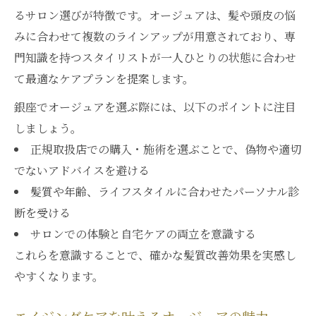
髪悩み別オージュア選び方と実践法
るサロン選びが特徴です。オージュアは、髪や頭皮の悩
自宅ケアならオージュアの正規品が選ばれる理
みに合わせて複数のラインアップが用意されており、専
由
門知識を持つスタイリストが一人ひとりの状態に合わせ
て最適なケアプランを提案します。
自宅ケアに最適なオージュア正規品の魅力
オージュア購入のみOKの便利な銀座活用法
銀座でオージュアを選ぶ際には、以下のポイントに注目
正規品オージュアが自宅ケアで支持される
しましょう。
理由
正規取扱店での購入・施術を選ぶことで、偽物や適切
でないアドバイスを避ける
髪質改善を支えるオージュアの選び方ポイ
髪質や年齢、ライフスタイルに合わせたパーソナル診
ント
断を受ける
銀座で正規品オージュアを手に入れる流れ
サロンでの体験と自宅ケアの両立を意識する
髪にツヤを与える銀座発オージュアの実力とは
これらを意識することで、確かな髪質改善効果を実感し
オージュアで叶える艶髪の秘密と実例紹介
やすくなります。
銀座で人気のオージュア使用感レビュー
オージュアサンプル体験から得る髪の変化