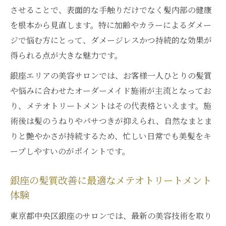
底解説
させることで、表面的な手触りだけでなく髪内部の健康
SNSで話題のメテオトリートメントの魅力
を根本から見直します。特に加齢やカラーによるダメー
とは
ジで悩む方にとって、ダメージレスかつ持続的な効果が
銀座で選ばれるメテオトリートメントの安
得られる点が大きな魅力です。
心感
銀座エリアの美容サロンでは、お客様一人ひとりの髪質
美髪を叶える最新メテオトリートメントの
や悩みに合わせたオーダーメイド施術が主流となってお
技術
り、メテオトリートメントはその代表格といえます。施
髪のパサつきが気になる人へ新提案
術後は髪のうねりやパサつきが抑えられ、自然なまとま
メテオトリートメントで乾燥毛に潤いを与
りと艶やかさが持続するため、忙しい日常でも美髪をキ
える方法
ープしやすいのがポイントです。
パサつきを改善するメテオトリートメント
の力
銀座の髪質改善に最適なメテオトリートメント
体験
髪のまとまりを高めるメテオトリートメン
ト活用術
東京都中央区銀座のサロンでは、最新の美容技術を取り