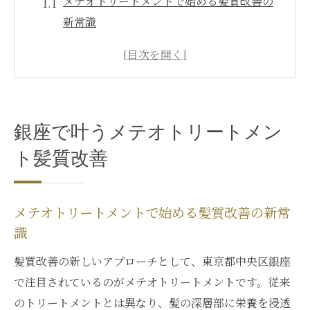
メテオトリートメントで始める髪質改善の
新常識
銀座の髪質改善に最適なメテオトリートメ
ント体験
メテオトリートメントが髪のうねりに与え
る効果
銀座で叶うメテオトリートメン
メテオトリートメントで叶える艶やか美髪
の秘訣
ト髪質改善
ダメージレスで続く髪質改善とそのメリッ
ト
メテオトリートメントで始める髪質改善の新常
注目集まるメテオトリートメントの魅力に迫る
識
メテオトリートメントが注目される理由と
髪質改善の新しいアプローチとして、東京都中央区銀座
特徴
で注目されているのがメテオトリートメントです。従来
メテオトリートメントの髪質改善効果を徹
のトリートメントとは異なり、髪の深層部に栄養を浸透