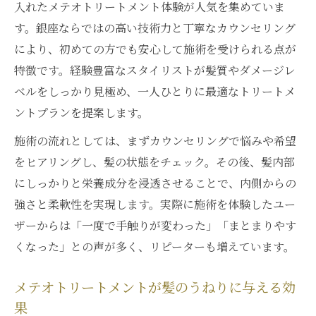
メテオトリートメントで得られるツヤ感の
入れたメテオトリートメント体験が人気を集めていま
秘密
す。銀座ならではの高い技術力と丁寧なカウンセリング
により、初めての方でも安心して施術を受けられる点が
髪質改善で毎朝のスタイリングが楽になる
特徴です。経験豊富なスタイリストが髪質やダメージレ
理由
ベルをしっかり見極め、一人ひとりに最適なトリートメ
なめらか美髪ならメテオトリートメントがおす
ントプランを提案します。
すめ
メテオトリートメントで実現するなめらか
施術の流れとしては、まずカウンセリングで悩みや希望
な髪質
をヒアリングし、髪の状態をチェック。その後、髪内部
にしっかりと栄養成分を浸透させることで、内側からの
美髪を目指すならメテオトリートメントが
強さと柔軟性を実現します。実際に施術を体験したユー
最適
ザーからは「一度で手触りが変わった」「まとまりやす
メテオトリートメントで感じる髪のしなや
くなった」との声が多く、リピーターも増えています。
かさ
髪にツヤとまとまりを与えるメテオトリー
メテオトリートメントが髪のうねりに与える効
トメント
果