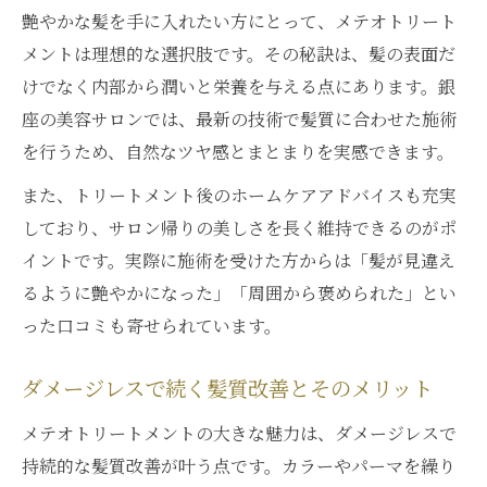
説
艶やかな髪を手に入れたい方にとって、メテオトリート
施術後の髪質改善効果を長持ちさせるコツ
メントは理想的な選択肢です。その秘訣は、髪の表面だ
メテオトリートメント体験後のツヤ髪変化
けでなく内部から潤いと栄養を与える点にあります。銀
座の美容サロンでは、最新の技術で髪質に合わせた施術
髪のまとまりやすさがアップする理由
を行うため、自然なツヤ感とまとまりを実感できます。
施術後の美髪を維持するホームケアの工夫
また、トリートメント後のホームケアアドバイスも充実
しており、サロン帰りの美しさを長く維持できるのがポ
イントです。実際に施術を受けた方からは「髪が見違え
るように艶やかになった」「周囲から褒められた」とい
った口コミも寄せられています。
ダメージレスで続く髪質改善とそのメリット
メテオトリートメントの大きな魅力は、ダメージレスで
持続的な髪質改善が叶う点です。カラーやパーマを繰り