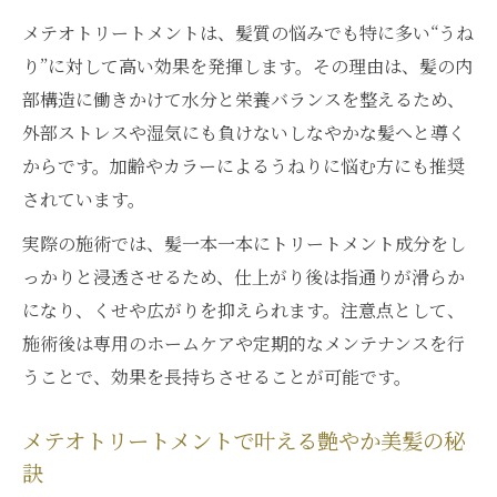
メテオトリートメントの持続性が美髪を守
メテオトリートメントは、髪質の悩みでも特に多い“うね
る理由
り”に対して高い効果を発揮します。その理由は、髪の内
ダメージレスな髪質改善を目指す女性に朗報
部構造に働きかけて水分と栄養バランスを整えるため、
メテオトリートメントでダメージレスの髪
外部ストレスや湿気にも負けないしなやかな髪へと導く
質改善
からです。加齢やカラーによるうねりに悩む方にも推奨
ダメージを抑えて艶髪を手に入れる新技術
されています。
メテオトリートメントがカラー毛にも安心
実際の施術では、髪一本一本にトリートメント成分をし
な理由
っかりと浸透させるため、仕上がり後は指通りが滑らか
髪の健康を守るダメージレス施術のポイン
になり、くせや広がりを抑えられます。注意点として、
ト
施術後は専用のホームケアや定期的なメンテナンスを行
ダメージに悩む女性に選ばれるメテオトリ
うことで、効果を長持ちさせることが可能です。
ートメント
メテオトリートメント施術後の変化とは
メテオトリートメントで叶える艶やか美髪の秘
訣
メテオトリートメント施術後の手触りを解