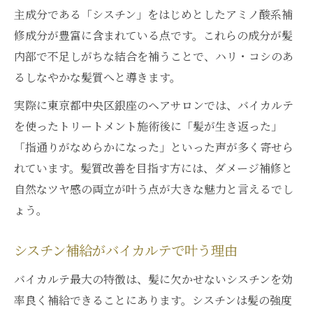
ダメージ髪に効くバイカルテの秘密を探る
主成分である「シスチン」をはじめとしたアミノ酸系補
修成分が豊富に含まれている点です。これらの成分が髪
バイカルテ成分のダメージ補修メカニズム
内部で不足しがちな結合を補うことで、ハリ・コシのあ
ハイダメージ毛にバイカルテはどう働く？
るしなやかな髪質へと導きます。
バイカルテ成分解析で知る補修力の違い
実際に東京都中央区銀座のヘアサロンでは、バイカルテ
バイカルテのもちと髪質改善の関係性
を使ったトリートメント施術後に「髪が生き返った」
ダメージが気になる方にバイカルテがおす
「指通りがなめらかになった」といった声が多く寄せら
すめ
れています。髪質改善を目指す方には、ダメージ補修と
しなやかな髪へ導く成分解析バイカルテ編
自然なツヤ感の両立が叶う点が大きな魅力と言えるでし
バイカルテ成分解析でわかるしなやかさの
ょう。
秘密
髪内部まで浸透するバイカルテの力
シスチン補給がバイカルテで叶う理由
バイカルテのシスチン効果でしなやか髪へ
バイカルテ最大の特徴は、髪に欠かせないシスチンを効
東京都中央区銀座でも注目の成分バランス
率良く補給できることにあります。シスチンは髪の強度