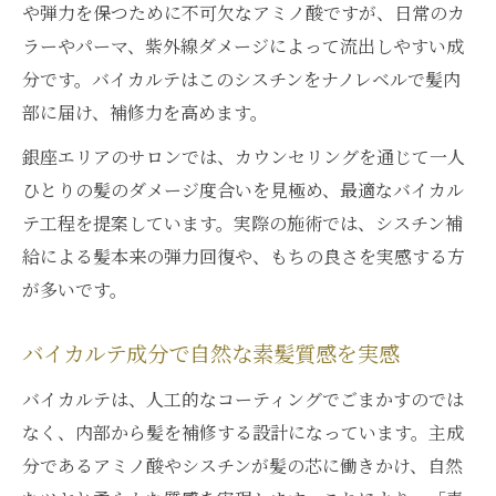
バイカルテ成分がもたらす質感の変化
や弾力を保つために不可欠なアミノ酸ですが、日常のカ
美髪を目指すならバイカルテが最適な理由
ラーやパーマ、紫外線ダメージによって流出しやすい成
分です。バイカルテはこのシスチンをナノレベルで髪内
バイカルテ成分で叶う理想の美髪とは
部に届け、補修力を高めます。
髪の内部補修に強いバイカルテの実力
バイカルテが美髪ケアで注目される理由
銀座エリアのサロンでは、カウンセリングを通じて一人
ひとりの髪のダメージ度合いを見極め、最適なバイカル
東京都中央区銀座サロンで選ばれるポイン
テ工程を提案しています。実際の施術では、シスチン補
ト
給による髪本来の弾力回復や、もちの良さを実感する方
バイカルテなら毎日のヘアケアが変わる
が多いです。
話題のバイカルテに期待できる持続力とは
バイカルテ成分が持続力に優れる理由
バイカルテ成分で自然な素髪質感を実感
銀座で話題のバイカルテのもちを徹底解説
バイカルテは、人工的なコーティングでごまかすのでは
バイカルテトリートメントの持続期間目安
なく、内部から髪を補修する設計になっています。主成
成分解析でわかるバイカルテの長期効果
分であるアミノ酸やシスチンが髪の芯に働きかけ、自然
バイカルテ施術後のホームケアのポイント