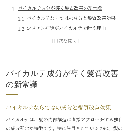
バイカルテ成分が導く髪質改善の新常識
バイカルテならではの成分と髪質改善効果
シスチン補給がバイカルテで叶う理由
バイカルテ成分で自然な素髪質感を実感
ダメージ毛に効くバイカルテの働きとは
東京都中央区銀座で注目のバイカルテ実例
東京都中央区銀座で注目のバイカルテ効果
バイカルテ成分が導く髪質改善
銀座エリアでバイカルテが愛される理由
の新常識
バイカルテ成分が銀座サロンで選ばれる背
景
バイカルテ体験者の銀座サロン満足度とは
バイカルテならではの成分と髪質改善効果
髪質改善に特化したバイカルテの実力
バイカルテは、髪の内部構造に直接アプローチする独自
バイカルテ成分で叶える銀座流ヘアケア術
の成分配合が特徴です。特に注目されているのは、髪の