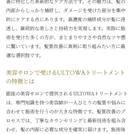
善に特化した革新的なケア方法です。その魅力は、髪の
解説
内部からしっかり補修し、ダメージを受けた部分を集中
ULTOWAトリートメントでダメージヘアを
的にケアする点にあります。高濃度の補修成分が髪に浸
補修する方法
透し、継続的な美しさと持続力を実現します。実際に施
髪の悩みに応えるULTOWAトリートメント
術を受けた多くの方が、まとまりやすさや自然なツヤ感
の効果
に驚いています。髪質改善に真剣に取り組みたい方に最
適な選択肢です。
継続施術で高まるULTOWAトリートメント
の実力
美容サロンで受けるULTOWAトリートメント
髪質改善を叶えるULTOWAトリートメント
の特徴とは
の魅力
銀座の美容サロンで提供されるULTOWAトリートメント
ダメージに強い髪へ導くULTOWAトリート
は、専門知識を持つ美容師が一人ひとりの髪質や悩みに
メントの秘訣
合わせて施術を行うのが大きな特徴です。髪質改善のプ
艶やかでまとまる髪を目指すならULTOWAトリ
ロセスでは、丁寧なカウンセリングと最新技術を組み合
ートメント
わせ、髪の内部に必要な成分を確実に届けます。施術後
艶やかな髪質へ導くULTOWAトリートメン