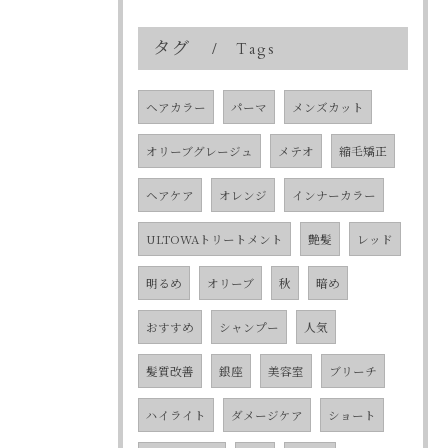
タグ
Tags
ヘアカラー
パーマ
メンズカット
オリーブグレージュ
メテオ
縮毛矯正
ヘアケア
オレンジ
インナーカラー
ULTOWAトリートメント
艶髪
レッド
明るめ
オリーブ
秋
暗め
おすすめ
シャンプー
人気
髪質改善
銀座
美容室
ブリーチ
ハイライト
ダメージケア
ショート