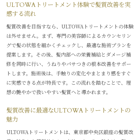
ULTOWAトリートメント体験で髪質改善を実
とまとまり
感する流れ
話題のULTOWAトリートメントが持つ美髪への
髪質改善を目指すなら、ULTOWAトリートメントの体験
秘密
は外せません。まず、専門の美容師によるカウンセリン
ULTOWAトリートメントの髪質改善メカニ
グで髪の状態を細かくチェックし、最適な施術プランを
ズムとは
提案します。その後、髪内部への栄養補給とダメージ補
話題のULTOWAトリートメントが注目され
修を同時に行い、うねりやパサつきの根本改善をサポー
る理由
トします。施術後は、手触りの変化やまとまり感をすぐ
美髪を叶えるULTOWAトリートメントの科
に実感できる点が特長です。この流れを踏むことで、理
学的根拠
想の艶やかで扱いやすい髪質へと導かれます。
最新の髪質改善トリートメントとしての
ULTOWAの実力
髪質改善に最適なULTOWAトリートメントの
ULTOWAトリートメントで得られる艶やか
魅力
な仕上がり
ULTOWAトリートメントは、東京都中央区銀座の髪質改
髪のダメージに悩む方へULTOWAの実力を徹底