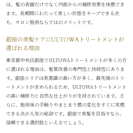
は、髪の表面だけでなく内部からの補修効果を体感でき
トの特徴
ます。長期間にわたって美しい状態をキープできる点
まとまりのある髪を叶えるULTOWAトリー
も、サロン施術ならではのメリットです。
トメントの実感
ULTOWAトリートメントの仕上がりと手触
銀座の美髪ケアにULTOWAトリートメントが
りの違い
選ばれる理由
髪質改善で理想のヘアスタイルを手に入れ
東京都中央区銀座でULTOWAトリートメントが多くの方
るコツ
に選ばれる理由は、髪質改善の専門性と持続性にありま
ULTOWAトリートメントで毎日のヘアケア
す。銀座エリアは美意識の高い方が多く、最先端のトリ
が変わる理由
ートメントが求められるため、ULTOWAトリートメント
東京都中央区銀座で注目の髪質改善方法とは
の高い補修力と自然な仕上がりが支持されています。さ
銀座で選ばれている髪質改善トリートメン
らに、施術後の手触りやまとまり感の変化をすぐに実感
ト事情
できる点が人気の秘訣です。銀座で美髪を目指すなら、
信頼できる選択肢といえるでしょう。
ULTOWAトリートメントが注目される銀座
の理由