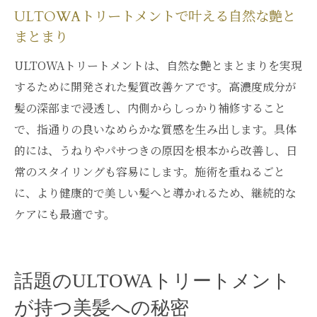
ULTOWAトリートメントで叶える自然な艶と
髪質改善トリートメントの最新トレンドを
まとまり
解説
ULTOWAトリートメントは、自然な艶とまとまりを実現
美髪を目指すためのULTOWAトリートメン
するために開発された髪質改善ケアです。高濃度成分が
ト活用術
髪の深部まで浸透し、内側からしっかり補修すること
中央区銀座の美容サロンでの髪質改善体験
で、指通りの良いなめらかな質感を生み出します。具体
実際に感じるULTOWAトリートメントの効果と
的には、うねりやパサつきの原因を根本から改善し、日
変化
常のスタイリングも容易にします。施術を重ねるごと
ULTOWAトリートメント施術後の髪質変化
に、より健康的で美しい髪へと導かれるため、継続的な
を解説
ケアにも最適です。
効果を実感できるULTOWAトリートメント
の特徴
髪のツヤや手触りが向上するULTOWAの秘
話題のULTOWAトリートメント
密
が持つ美髪への秘密
継続利用でわかるULTOWAトリートメント