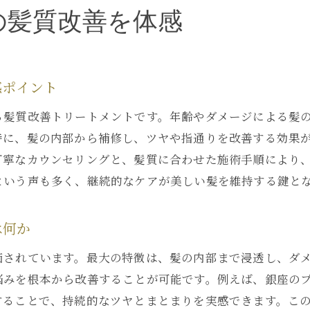
髪の悩みに寄り添うバイカルテの実力
の髪質改善を体感
髪のダメージ改善にバイカルテが最適な理由
バイカルテの実力を体感した口コミの声
バイカルテの効果はどのくらい続くのか
感ポイント
エイジング毛にも強いバイカルテの特長
る髪質改善トリートメントです。年齢やダメージによる髪
髪質に合わせたバイカルテ施術のポイント
特に、髪の内部から補修し、ツヤや指通りを改善する効果
銀座エリアで叶えるバイカルテ効果の秘密
丁寧なカウンセリングと、髪質に合わせた施術手順により
バイカルテが銀座の美容院で選ばれる理由
という声も多く、継続的なケアが美しい髪を維持する鍵と
銀座美容院で体験できるバイカルテの効果
バイカルテ利用者のリアルなレビュー分析
は何か
バイカルテ施術後の髪質変化を徹底解説
価されています。最大の特徴は、髪の内部まで浸透し、ダ
人気スタイリストも推奨するバイカルテ活用
悩みを根本から改善することが可能です。例えば、銀座の
ダメージ補修ならバイカルテが頼れる理由
することで、持続的なツヤとまとまりを実感できます。こ