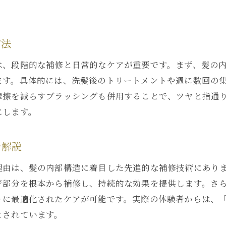
バイカルテが髪内部から補修するメカニズム
日常のダメージに強い髪をバイカルテで実現
方法
バイカルテと従来トリートメントの違い
バイカルテはどんな人におすすめなのか
は、段階的な補修と日常的なケアが重要です。まず、髪の
ます。具体的には、洗髪後のトリートメントや週に数回の
バイカルテの効果を長持ちさせる方法とは
摩擦を減らすブラッシングも併用することで、ツヤと指通
バイカルテ体験でツヤ髪へ導くケア術
にします。
バイカルテで叶えるツヤ髪への近道とは
ホームケアとバイカルテの組み合わせ効果
を解説
バイカルテ施術後の美髪を保つポイント
理由は、髪の内部構造に着目した先進的な補修技術にあり
施術前後の髪質比較で見えるバイカルテ効果
ジ部分を根本から補修し、持続的な効果を提供します。さ
バイカルテ体験者の喜びの声をチェック
りに最適化されたケアが可能です。実際の体験者からは、
理想の髪質を目指すならバイカルテ一択
とされています。
バイカルテが目指す理想の髪質とは何か