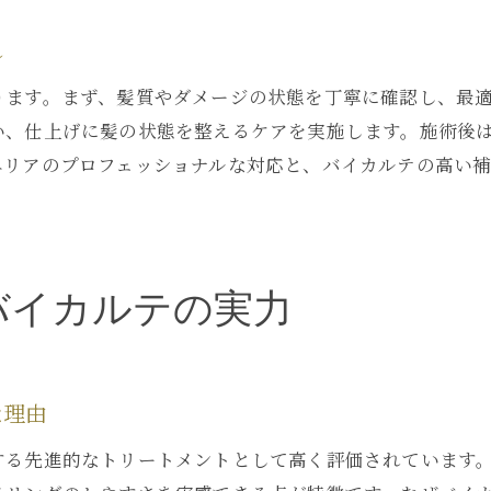
髪質改善にバイカルテが選ばれる理由を解説
れ
バイカルテと他施術の違いを徹底比較
ります。まず、髪質やダメージの状態を丁寧に確認し、最
長期間美髪を保つバイカルテ活用術
い、仕上げに髪の状態を整えるケアを実施します。施術後
バイカルテ施術後のメンテナンス方法
エリアのプロフェッショナルな対応と、バイカルテの高い
バイカルテの実力
な理由
する先進的なトリートメントとして高く評価されています