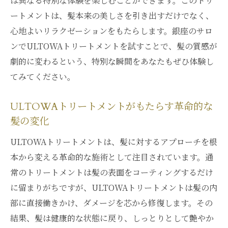
は異なる特別な体験を楽しむことができます。このトリ
輝く髪を手に入れるULTOWAの力
ートメントは、髪本来の美しさを引き出すだけでなく、
ULTOWAトリートメントが可能にする潤い
心地よいリラクゼーションをもたらします。銀座のサロ
の維持
ンでULTOWAトリートメントを試すことで、髪の質感が
髪にツヤを与えるULTOWAの効果
劇的に変わるという、特別な瞬間をあなたもぜひ体験し
銀座の一流サロンでULTOWAトリートメントを
てみてください。
試す価値
ULTOWAトリートメントがもたらす革命的な
銀座のサロンが提供する究極のトリートメ
髪の変化
ント
専門家が薦めるULTOWAトリートメントの
ULTOWAトリートメントは、髪に対するアプローチを根
価値
本から変える革命的な施術として注目されています。通
一流サロンでしか味わえないULTOWA体験
常のトリートメントは髪の表面をコーティングするだけ
に留まりがちですが、ULTOWAトリートメントは髪の内
銀座の美容界で注目のULTOWAトリートメ
部に直接働きかけ、ダメージを芯から修復します。その
ント
結果、髪は健康的な状態に戻り、しっとりとして艶やか
ULTOWAで実現する銀座サロンの美髪ケア