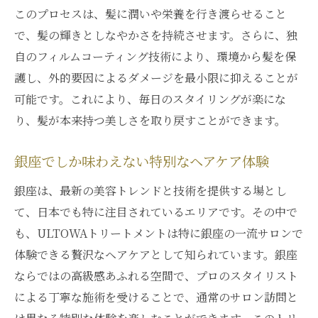
ートメント
このプロセスは、髪に潤いや栄養を行き渡らせること
銀座での特別なサロン体験をULTOWAで
で、髪の輝きとしなやかさを持続させます。さらに、独
ULTOWAトリートメントが実現するプロフ
自のフィルムコーティング技術により、環境から髪を保
ェッショナルケア
護し、外的要因によるダメージを最小限に抑えることが
サロン体験を変えるULTOWAの実力
可能です。これにより、毎日のスタイリングが楽にな
り、髪が本来持つ美しさを取り戻すことができます。
ULTOWAトリートメントで贅沢な髪質改善
を
銀座でしか味わえない特別なヘアケア体験
潤いとツヤを与えるULTOWAトリートメントの
魅力
銀座は、最新の美容トレンドと技術を提供する場とし
て、日本でも特に注目されているエリアです。その中で
ULTOWAトリートメントが叶える髪の潤い
も、ULTOWAトリートメントは特に銀座の一流サロンで
と輝き
体験できる贅沢なヘアケアとして知られています。銀座
ツヤのある髪を実現するULTOWAの秘密
ならではの高級感あふれる空間で、プロのスタイリスト
ULTOWAトリートメントで潤いを取り戻す
による丁寧な施術を受けることで、通常のサロン訪問と
方法