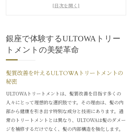
の秘密
銀座でしか味わえない特別なヘアケア体験
ULTOWAトリートメントがもたらす革命的
な髪の変化
銀座で体験するULTOWAトリー
美髪を手に入れるULTOWAトリートメント
の効果
トメントの美髪革命
銀座サロンで体験する究極の髪質改善
ULTOWAトリートメントで髪の未来を変え
髪質改善を叶えるULTOWAトリートメントの
る
秘密
ULTOWAトリートメントで銀座のサロン体験を
ULTOWAトリートメントは、髪質改善を目指す多くの
極める
人々にとって理想的な選択肢です。その理由は、髪の内
銀座のサロンが選ぶULTOWAトリートメン
部から健康を引き出す特別な成分と技術にあります。通
トの魅力
常のトリートメントとは異なり、ULTOWAは髪のダメー
一流のスタイリストが薦めるULTOWAトリ
ジを補修するだけでなく、髪の内部構造を強化します。