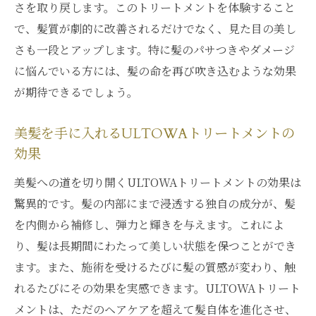
さを取り戻します。このトリートメントを体験すること
一流の環境でULTOWAトリートメントを試
で、髪質が劇的に改善されるだけでなく、見た目の美し
す
さも一段とアップします。特に髪のパサつきやダメージ
髪質改善を目指すなら銀座のULTOWAトリート
に悩んでいる方には、髪の命を再び吹き込むような効果
メントへ
が期待できるでしょう。
髪質改善のためのULTOWAトリートメント
の選び方
美髪を手に入れるULTOWAトリートメントの
ULTOWAで実現する理想の髪質改善
効果
銀座で髪質を改善するULTOWAの方法
美髪への道を切り開くULTOWAトリートメントの効果は
ULTOWAトリートメントが叶える理想の髪
驚異的です。髪の内部にまで浸透する独自の成分が、髪
質
を内側から補修し、弾力と輝きを与えます。これによ
髪質改善の第一歩をULTOWAとともに
り、髪は長期間にわたって美しい状態を保つことができ
ます。また、施術を受けるたびに髪の質感が変わり、触
髪本来の力を引き出すULTOWAの役割
れるたびにその効果を実感できます。ULTOWAトリート
毎日のスタイリングが楽しくなるULTOWAトリ
メントは、ただのヘアケアを超えて髪自体を進化させ、
ートメント