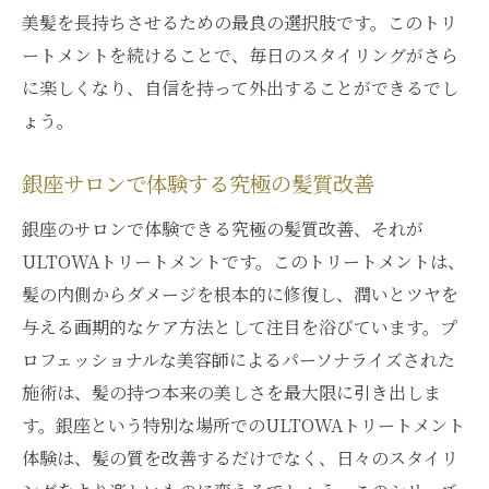
美髪を長持ちさせるための最良の選択肢です。このトリ
ULTOWAで毎日のスタイリングに変化を
ートメントを続けることで、毎日のスタイリングがさら
スタイリングが楽になるULTOWAの秘密
に楽しくなり、自信を持って外出することができるでし
髪の扱いやすさを高めるULTOWAトリート
ょう。
メント
毎日のケアを楽しくするULTOWAの効果
銀座サロンで体験する究極の髪質改善
スタイリングをサポートするULTOWAトリ
銀座のサロンで体験できる究極の髪質改善、それが
ートメント
ULTOWAトリートメントです。このトリートメントは、
ULTOWAトリートメントでスタイルが決ま
髪の内側からダメージを根本的に修復し、潤いとツヤを
る髪へ
与える画期的なケア方法として注目を浴びています。プ
ULTOWAトリートメントで引き出す髪本来の美
ロフェッショナルな美容師によるパーソナライズされた
しさ
施術は、髪の持つ本来の美しさを最大限に引き出しま
髪の美しさを最大限に引き出すULTOWAト
す。銀座という特別な場所でのULTOWAトリートメント
リートメント
体験は、髪の質を改善するだけでなく、日々のスタイリ