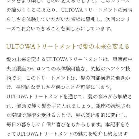
ングをより楽しいものに変えるでしょう。このシリーズ
髪本来の力を引き立てるULTOWAの効果
を締めくくるにあたり、ULTOWAトリートメントの素晴
美しい髪を実現するためのULTOWAの役割
らしさを体験していただいた皆様に感謝し、次回のシリ
ULTOWAトリートメントで髪の自然な美し
ーズでお会いできることを楽しみにしています。
さを
髪質のポテンシャルを引き出すULTOWA
ULTOWAトリートメントで髪の未来を変える
ULTOWAで輝き続ける髪を手に入れる
髪の未来を変えるULTOWAトリートメントは、東京都中
銀座で輝く髪を手に入れるULTOWAトリートメ
央区銀座のサロンでのみ体験可能な、究極のヘアケア技
ントの方法
術です。このトリートメントは、髪の内部構造に働きか
銀座の美容界で注目のULTOWAトリートメ
け、長期的な美しさを保つことを可能にします。
ント
ULTOWAトリートメントを通じて、髪の悩みから解放さ
輝く髪を実現するULTOWAのステップ
れ、健康で輝く髪を手に入れましょう。銀座の洗練され
ULTOWAトリートメントで輝く髪を手に入
た空間で施術を受けることで、髪の質は劇的に変化し、
れる方法
毎日の暮らしに自信と喜びをもたらします。本記事をも
銀座で特別な輝きを髪に与えるULTOWA
ってULTOWAトリートメントの魅力を紹介し終えます