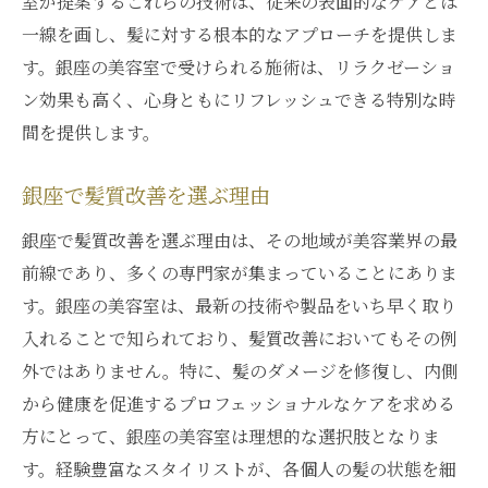
室が提案するこれらの技術は、従来の表面的なケアとは
な髪
一線を画し、髪に対する根本的なアプローチを提供しま
銀座で美髪を実現する髪質改善の魅力
す。銀座の美容室で受けられる施術は、リラクゼーショ
髪質改善の魅力を銀座の専門店で体感しよう
ン効果も高く、心身ともにリフレッシュできる特別な時
銀座の専門店で体験する髪質改善の魅力
間を提供します。
専門店ならではの髪質改善サービスを銀座
銀座で髪質改善を選ぶ理由
で
銀座の専門店で味わう髪質改善の違い
銀座で髪質改善を選ぶ理由は、その地域が美容業界の最
専門店が提供する銀座の髪質改善体験
前線であり、多くの専門家が集まっていることにありま
す。銀座の美容室は、最新の技術や製品をいち早く取り
銀座での髪質改善を専門店で試す理由
入れることで知られており、髪質改善においてもその例
銀座の専門店で得られる髪質改善の満足感
外ではありません。特に、髪のダメージを修復し、内側
最新技術で実現する銀座の髪質改善ケアの進化
から健康を促進するプロフェッショナルなケアを求める
銀座の髪質改善で進化する最新技術
方にとって、銀座の美容室は理想的な選択肢となりま
髪質改善ケアの進化を銀座で体感
す。経験豊富なスタイリストが、各個人の髪の状態を細