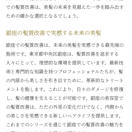
委ねる安心感
での髪質改善は、美髪の未来を見据えた一歩を踏み出す
ための確かな選択となるでしょう。
銀座のプロフェッショナルに委ねる髪質改
善の安心感
銀座の髪質改善で実感する未来の美髪
信頼できる銀座のプロが手掛ける髪質改善
銀座での髪質改善は、未来の美髪を実感できる最先端の
銀座のプロフェッショナルの技術で安心の
施術です。東京都中央区銀座は、髪質改善を追求する
髪質改善
人々にとって、理想的な環境を提供しています。最新技
髪質改善を銀座のプロに任せる理由
術と専門的な知識を持つプロフェッショナルたちが、髪
銀座のプロが提供する髪質改善で得られる
の内部から美しさを引き出すために、革新的なトリート
安心感
メントを施します。これにより、日々のダメージを修復
安心の髪質改善を銀座の専門家に託す
し、髪の健康を支えることが可能です。銀座の美容室で
の髪質改善は、ただの外見の変化だけでなく、内側から
の美しさを実感できる新しいヘアライフを提供します。
これまでのシリーズを通じて銀座での髪質改善の魅力を