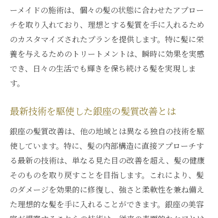
ーメイドの施術は、個々の髪の状態に合わせたアプロー
効果
チを取り入れており、理想とする髪質を手に入れるため
銀座の髪質改善で実感する見違える変化
のカスタマイズされたプランを提供します。特に髪に栄
髪に輝きをもたらす銀座の髪質改善
養を与えるためのトリートメントは、瞬時に効果を実感
銀座での髪質改善がもたらす健康な髪
でき、日々の生活でも輝きを保ち続ける髪を実現しま
驚きの効果：銀座での髪質改善体験
す。
銀座の髪質改善で得られる美髪の秘密
最新技術を駆使した銀座の髪質改善とは
あなたの髪を変える銀座の髪質改善
美と洗練の銀座で叶える髪質改善のメリット
銀座の髪質改善は、他の地域とは異なる独自の技術を駆
銀座の髪質改善で得られる美しさの秘訣
使しています。特に、髪の内部構造に直接アプローチす
る最新の技術は、単なる見た目の改善を超え、髪の健康
銀座で髪質改善を選ぶメリットとは
そのものを取り戻すことを目指します。これにより、髪
髪質改善が叶える銀座の上質な美髪
のダメージを効果的に修復し、強さと柔軟性を兼ね備え
美と洗練が融合する銀座の髪質改善
た理想的な髪を手に入れることができます。銀座の美容
銀座の髪質改善が提供するスタイリッシュ