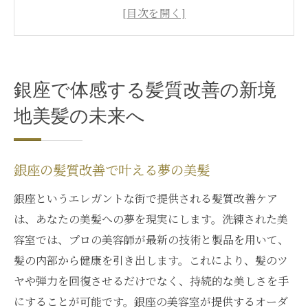
銀座で髪質改善を選ぶ理由
美髪への第一歩：銀座での髪質改善
銀座の髪質改善で実感する未来の美髪
銀座の髪質改善で始まる新しいヘアライフ
銀座で体感する髪質改善の新境
東京都中央区で見つける髪質改善専門家の技術
地美髪の未来へ
とは
銀座の専門家が手掛ける髪質改善技術
中央区で髪質改善のプロフェッショナルを
銀座の髪質改善で叶える夢の美髪
選ぶ
銀座というエレガントな街で提供される髪質改善ケア
専門家による髪質改善の効果を実感
は、あなたの美髪への夢を現実にします。洗練された美
東京都中央区で最高の髪質改善を見つける
容室では、プロの美容師が最新の技術と製品を用いて、
髪質改善の専門家に聞く最新トレンド
髪の内部から健康を引き出します。これにより、髪のツ
ヤや弾力を回復させるだけでなく、持続的な美しさを手
中央区で出会う髪質改善のスペシャリスト
にすることが可能です。銀座の美容室が提供するオーダ
銀座での髪質改善があなたの髪に与える驚きの