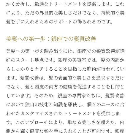
銀座で試す最先端の髪質改善ケア
かく分析し、最適なトリートメントを提案します。これ
髪質改善の未来を切り開く銀座の最新技術
により、ただの外見的な美しさだけでなく、持続的な美
髪を手に入れるためのサポートが得られるのです。
銀座の髪質改善ケアがもたらす未来の美髪
銀座の進化した髪質改善ケアを試してみよ
美髪への第一歩：銀座での髪質改善
う
美髪への第一歩を踏み出すには、銀座での髪質改善が絶
銀座の洗練された空間で髪質改善を楽しむ方法
好のスタート地点です。銀座の美容室では、髪の内部か
銀座の洗練された空間がもたらす髪質改善
らしっかりとケアすることを目指した施術が行われてい
の楽しみ方
ます。髪質改善は、髪の表面的な美しさを追求するだけ
髪質改善を楽しむ銀座のエレガントな空間
でなく、髪と頭皮の両方の健康を促進することを目的と
銀座で髪質改善を満喫する洗練された方法
しています。そのため、銀座の専門家たちは、髪質改善
髪質改善を楽しむための銀座の空間作り
において独自の技術と知識を駆使し、個々のニーズに合
銀座で楽しむ髪質改善の贅沢な時間
わせたカスタマイズされたトリートメントを提供しま
銀座での髪質改善を楽しむためのヒント
す。このアプローチにより、単なる美しさを超えた、内
究極の髪質改善を銀座のプロフェッショナルに
側から輝く健康な髪を手に入れることが可能です。銀座