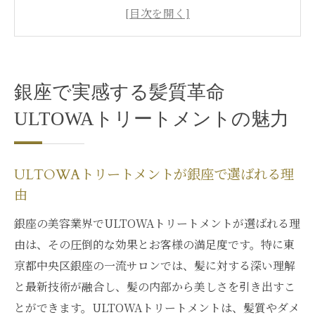
理由
驚きの効果！髪質変化を実感
銀座のサロンで体験する最新の髪ケア
髪の悩みを解決するULTOWAトリートメン
銀座で実感する髪質革命
ト
ULTOWAトリートメントの魅力
銀座で求める美髪の新基準
ULTOWAトリートメントの特別な効果
ULTOWAトリートメントで叶える美髪の未来縮
ULTOWAトリートメントが銀座で選ばれる理
毛矯正を超える選択
由
縮毛矯正を超えた美髪へのステップ
銀座の美容業界でULTOWAトリートメントが選ばれる理
未来のヘアケア、ULTOWAトリートメント
由は、その圧倒的な効果とお客様の満足度です。特に東
美髪を実現するための新しい選択
京都中央区銀座の一流サロンでは、髪に対する深い理解
ULTOWAトリートメントの持続する効果
と最新技術が融合し、髪の内部から美しさを引き出すこ
縮毛矯正との違いを知る
とができます。ULTOWAトリートメントは、髪質やダメ