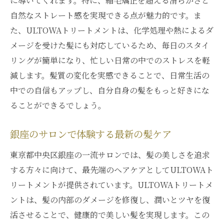
に導いてくれます。特に、縮毛矯正を超える滑らかさと
自然なストレート感を実現できる点が魅力的です。ま
ULTOWAトリートメントが提供する価値
た、ULTOWAトリートメントは、化学処理や熱によるダ
銀座での特別なトリートメント体験
メージを受けた髪にも対応しているため、毎日のスタイ
髪に語りかけるULTOWAのケア
リングが簡単になり、忙しい日常の中でのストレスを軽
銀座でしか味わえないULTOWAの魅力
減します。髪質の変化を実感できることで、日常生活の
贅沢なヘアケアを銀座で
中での自信もアップし、自分自身の髪をもっと好きにな
縮毛矯正を超えるULTOWAトリートメントの実
ることができるでしょう。
力銀座で試す
縮毛矯正以上の輝きを
銀座のサロンで体験する最新の髪ケア
ULTOWAトリートメントの秘めた力
東京都中央区銀座の一流サロンでは、髪の美しさを追求
銀座で試す新たなヘアケア
する方々に向けて、最先端のヘアケアとしてULTOWAト
リートメントが提供されています。ULTOWAトリートメ
究極のトリートメントで髪に変化を
ントは、髪の内部のダメージを修復し、潤いとツヤを復
縮毛矯正を超える技術
活させることで、健康的で美しい髪を実現します。この
髪の未来を変えるULTOWAの実力