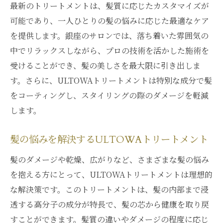
最新のトリートメントは、髪質に応じたカスタマイズが
銀座でのULTOWAトリートメント髪本来の美し
可能であり、一人ひとりの髪の悩みに応じた最適なケア
さを取り戻す
を提供します。銀座のサロンでは、落ち着いた雰囲気の
髪本来の美しさを再発見
中でリラックスしながら、プロの技術を活かした施術を
銀座で体験する髪質改善
受けることができ、髪の美しさを最大限に引き出しま
自然な美しさを引き出すULTOWA
す。さらに、ULTOWAトリートメントは特別な成分で髪
髪に自然なツヤを与える方法
をコーティングし、スタイリングの際のダメージを軽減
します。
ULTOWAで髪の本質にアプローチ
銀座で髪の美しさを取り戻す
髪の悩みを解決するULTOWAトリートメント
ULTOWAトリートメントで銀座のサロンが提供
髪のダメージや乾燥、広がりなど、さまざまな髪の悩み
する究極のケア
を抱える方にとって、ULTOWAトリートメントは理想的
銀座のサロンで体験するULTOWAの魔法
な解決策です。このトリートメントは、髪の内部まで浸
究極のヘアケアがここに
透する高分子の成分が特長で、髪の芯から健康を取り戻
ULTOWAトリートメントの理想的な効果
すことができます。髪質の違いやダメージの程度に応じ