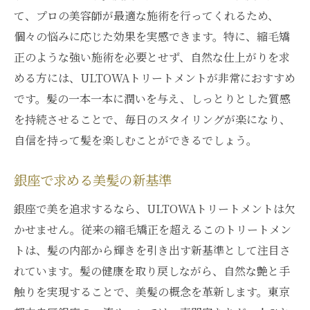
銀座サロンの特別なケアメニュー
て、プロの美容師が最適な施術を行ってくれるため、
ULTOWAで叶える贅沢な時間
個々の悩みに応じた効果を実感できます。特に、縮毛矯
髪に与える究極の癒し
正のような強い施術を必要とせず、自然な仕上がりを求
美髪への旅銀座で始まるULTOWAトリートメン
める方には、ULTOWAトリートメントが非常におすすめ
トの効果
です。髪の一本一本に潤いを与え、しっとりとした質感
を持続させることで、毎日のスタイリングが楽になり、
美しい髪への旅が始まる
自信を持って髪を楽しむことができるでしょう。
銀座で体験するヘアケアの革命
ULTOWAトリートメントの始まり
銀座で求める美髪の新基準
髪の変化を楽しむ旅路
銀座で美を追求するなら、ULTOWAトリートメントは欠
銀座で見つける美髪の秘訣
かせません。従来の縮毛矯正を超えるこのトリートメン
ULTOWAと共に歩む美髪の道
トは、髪の内部から輝きを引き出す新基準として注目さ
れています。髪の健康を取り戻しながら、自然な艶と手
触りを実現することで、美髪の概念を革新します。東京