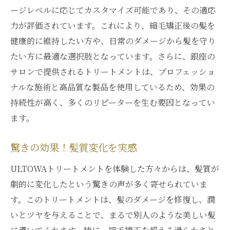
ージレベルに応じてカスタマイズ可能であり、その適応
ヘアスタイルの未来を変えるトリートメン
力が評価されています。これにより、縮毛矯正後の髪を
ト
健康的に維持したい方や、日常のダメージから髪を守り
髪のダメージを修復銀座のULTOWAトリートメ
たい方に最適な選択肢となっています。さらに、銀座の
ントで輝く私に
サロンで提供されるトリートメントは、プロフェッショ
ダメージヘアの救世主、ULTOWAトリート
ナルな施術と高品質な製品を使用しているため、効果の
メント
持続性が高く、多くのリピーターを生む要因となってい
銀座で美しい髪を取り戻す
ます。
髪の健康を取り戻すためのULTOWAの力
ダメージ修復の新しいアプローチ
驚きの効果！髪質変化を実感
銀座で見つける髪の再生
ULTOWAトリートメントを体験した方々からは、髪質が
ULTOWAトリートメントで輝きを再び
劇的に変化したという驚きの声が多く寄せられていま
ULTOWAトリートメントで銀座を訪れる価値あ
す。このトリートメントは、髪のダメージを修復し、潤
る髪ケア体験
いとツヤを与えることで、まるで別人のような美しい髪
銀座の特別なヘアケア体験