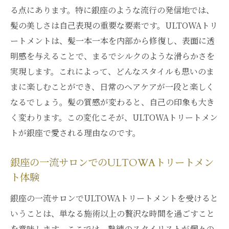
ULTOWAトリートメントがもたらす革命的
る点にあります。特に銀座のような流行の発信地では、
な変化
髪の美しさは自己表現の重要な要素です。ULTOWAトリ
銀座のULTOWAトリートメントが支持され
ートメントは、髪一本一本を内部から修復し、表面に透
る理由
明感を与えることで、まるでシルクのような滑らかさを
髪に革命を起こすULTOWAトリートメント
実現します。これによって、どんなスタイルも思いのま
の技術
まに楽しむことができ、日常のヘアケアが一段と楽しく
ULTOWAトリートメントで得られる驚異の
なるでしょう。髪の質感が変わると、自己の印象も大き
艶と潤い
く変わります。この変化こそが、ULTOWAトリートメン
銀座の美の基準を変えるULTOWAトリート
トが銀座で愛される理由なのです。
メント
銀座の一流サロンでのULTOWAトリートメン
ULTOWAトリートメントを選ぶ際の重要な
ト体験
ポイント
ULTOWAトリートメントで変わる銀座でのライ
銀座の一流サロンでULTOWAトリートメントを受けると
フスタイル
いうことは、単なる施術以上の贅沢な時間を過ごすこと
を意味します。ここでは、熟練のスタイリストが個々の