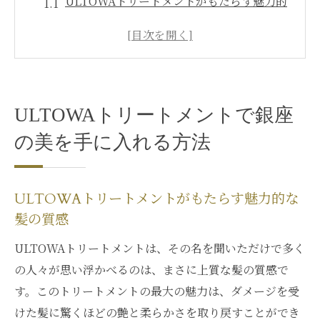
ULTOWAトリートメントがもたらす魅力的
な髪の質感
銀座の一流サロンでのULTOWAトリートメ
ント体験
美の基準を超えるULTOWAトリートメント
ULTOWAトリートメントで銀座
の施術プロセス
銀座で輝くヘアスタイルを実現する
の美を手に入れる方法
ULTOWAトリートメント
ULTOWAトリートメントの持続効果を引き
ULTOWAトリートメントがもたらす魅力的な
出すコツ
髪の質感
銀座でULTOWAトリートメントを受ける際
ULTOWAトリートメントは、その名を聞いただけで多く
のポイント
の人々が思い浮かべるのは、まさに上質な髪の質感で
銀座で体験する髪の革命ULTOWAトリートメン
す。このトリートメントの最大の魅力は、ダメージを受
トの魅力
けた髪に驚くほどの艶と柔らかさを取り戻すことができ