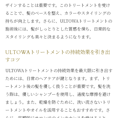
ULTOWAトリートメントの秘訣とは何か
ザインすることは重要です。このトリートメントを受け
銀座で体験できるULTOWAトリートメント
ることで、髪のベースを整え、カラーやスタイリングの
の革新性
持ちが向上します。さらに、ULTOWAトリートメントの
美髪を支えるULTOWAトリートメントの成
施術後には、髪がしっとりとした質感を保ち、日常的な
分分析
スタイリングも楽々と決まるようになります。
ULTOWAトリートメントを受けた人々の声
と体験談
ULTOWAトリートメントの持続効果を引き出
すコツ
銀座のULTOWAトリートメントの人気の理
由を探る
ULTOWAトリートメントの持続効果を最大限に引き出す
美髪の新常識を創るULTOWAトリートメン
ためには、日常のヘアケアが鍵となります。まず、トリ
ト
ートメント後の髪を優しく扱うことが重要です。髪を洗
ULTOWAトリートメントで銀座の街に溶け込む
う際は、優しいシャンプーを使用し、過度な摩擦を避け
輝きを
ましょう。また、乾燥を防ぐために、洗い流さないトリ
ートメントやオイルを活用することもおすすめです。さ
銀座の街に溶け込むULTOWAトリートメン
らに、定期的にサロンでのメンテナンスを受けること