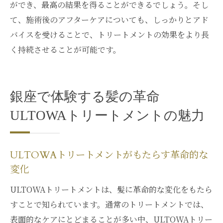
銀座のULTOWAトリートメントで得られる
ができ、最高の結果を得ることができるでしょう。そし
心理的効果
て、施術後のアフターケアについても、しっかりとアド
バイスを受けることで、トリートメントの効果をより長
自己肯定感を高めるULTOWAトリートメン
く持続させることが可能です。
トの力
ULTOWAトリートメントがもたらすストレ
ス解消効果
銀座で体験する髪の革命
心身の調和を促進するULTOWAトリートメ
ントの魅力
ULTOWAトリートメントの魅力
ULTOWAトリートメントで迎える心の変化
ULTOWAトリートメントで再発見する銀座での
ULTOWAトリートメントがもたらす革命的な
自己表現
変化
自己表現を後押しするULTOWAトリートメ
ULTOWAトリートメントは、髪に革命的な変化をもたら
ント
すことで知られています。通常のトリートメントでは、
髪の美しさで引き出す自分らしさ
表面的なケアにとどまることが多い中、ULTOWAトリー