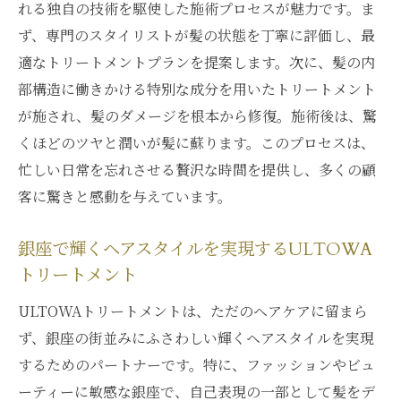
ULTOWAトリートメントで髪質を改善する
れる独自の技術を駆使した施術プロセスが魅力です。ま
メカニズム
ず、専門のスタイリストが髪の状態を丁寧に評価し、最
ダメージを根本的に修復するULTOWAトリ
適なトリートメントプランを提案します。次に、髪の内
ートメントの力
部構造に働きかける特別な成分を用いたトリートメント
が施され、髪のダメージを根本から修復。施術後は、驚
銀座でのULTOWAトリートメント施術の効
くほどのツヤと潤いが髪に蘇ります。このプロセスは、
果的な進め方
忙しい日常を忘れさせる贅沢な時間を提供し、多くの顧
ULTOWAトリートメントを続けることで得
客に驚きと感動を与えています。
られる効果
髪の健康を保つULTOWAトリートメントの
銀座で輝くヘアスタイルを実現するULTOWA
秘訣
トリートメント
銀座で髪質改善を実感するULTOWAトリー
ULTOWAトリートメントは、ただのヘアケアに留まら
トメント
ず、銀座の街並みにふさわしい輝くヘアスタイルを実現
銀座の美髪を支えるULTOWAトリートメントの
するためのパートナーです。特に、ファッションやビュ
秘密
ーティーに敏感な銀座で、自己表現の一部として髪をデ