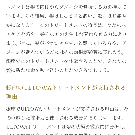
ULTOWAトリートメントで見つける新しい
トメントは髪の内側からダメージを修復する力を持って
自分
います。その結果、髪はしっとりと潤い、驚くほど艶や
銀座で自己表現を楽しむためのULTOWAト
かになります。このトリートメントの特長は、ただのヘ
リートメント
アケアを超え、髪そのものを生まれ変わらせる力にあり
ヘアスタイルで表現する個性とULTOWAト
ます。特に、髪がパサつきやすいと感じている方や、ダ
リートメント
メージが進んでいる方にはその効果が顕著に表れます。
ULTOWAトリートメントで自信を手に入れ
銀座でこのトリートメントを体験することで、あなたの
る方法
髪に新たな命を吹き込むことができるでしょう。
銀座のULTOWAトリートメントが支持される
理由
銀座でULTOWAトリートメントが支持される理由は、そ
の卓越した技術力と使用される成分にあります。まず、
ULTOWAトリートメントは髪の状態を徹底的に分析し、