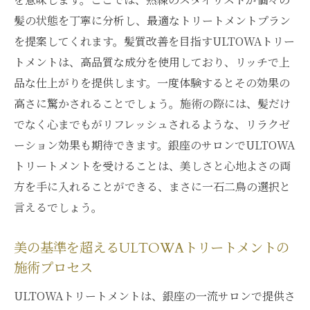
ライフスタイルを一新するためのULTOWA
髪の状態を丁寧に分析し、最適なトリートメントプラン
トリートメント
を提案してくれます。髪質改善を目指すULTOWAトリー
銀座での毎日を輝かせるULTOWAトリート
トメントは、高品質な成分を使用しており、リッチで上
メント
品な仕上がりを提供します。一度体験するとその効果の
自己表現を広げるULTOWAトリートメント
高さに驚かされることでしょう。施術の際には、髪だけ
の活用法
でなく心までもがリフレッシュされるような、リラクゼ
日常に取り入れるULTOWAトリートメント
ーション効果も期待できます。銀座のサロンでULTOWA
のすすめ
トリートメントを受けることは、美しさと心地よさの両
ULTOWAトリートメントで銀座ライフを楽
方を手に入れることができる、まさに一石二鳥の選択と
しむ方法
言えるでしょう。
美容と癒しを同時に叶えるULTOWAトリー
トメント
美の基準を超えるULTOWAトリートメントの
髪のダメージを根本から改善するULTOWAトリ
施術プロセス
ートメントの効果
ULTOWAトリートメントは、銀座の一流サロンで提供さ