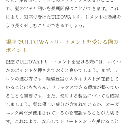
トの魅力
で、髪のツヤと潤いを長期間保つことができます。これ
ULTOWAトリートメントで得られる自然な
により、銀座で受けたULTOWAトリートメントの効果を
輝き
より長く楽しむことができるでしょう。
ULTOWAトリートメントがもたらす街歩き
の自信
銀座でULTOWAトリートメントを受ける際の
髪の輝きが銀座の雰囲気にマッチする理由
ポイント
ULTOWAトリートメントで実現するエレガ
銀座でULTOWAトリートメントを受ける際には、いくつ
ントな印象
かのポイントを押さえておくと良いでしょう。まず、サ
銀座のULTOWAトリートメントで輝く毎日
ロンの選び方です。経験豊富なスタイリストが在籍して
を
いることはもちろん、リラックスできる環境が整ってい
銀座でのULTOWAトリートメントがもたらす心
ることも重要です。また、使用する製品についても確認
の変化
しましょう。髪に優しい成分が含まれているか、オーガ
ULTOWAトリートメントで心に訪れるリラ
ニック素材が使用されているかを確認することが大切で
クゼーション
す。これにより、安心してトリートメントを受けること