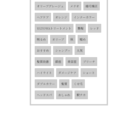
オリーブグレージュ
メテオ
縮毛矯正
ヘアケア
オレンジ
インナーカラー
ULTOWAトリートメント
艶髪
レッド
明るめ
オリーブ
秋
暗め
おすすめ
シャンプー
人気
髪質改善
銀座
美容室
ブリーチ
ハイライト
ダメージケア
ショート
ダブルカラー
髪質
くせ毛
ヘッドスパ
おしゃれ
駅チカ