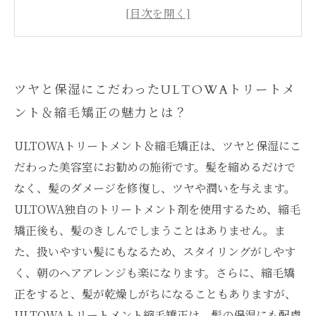
メント縮毛矯正でヘアスタイルが変わる！
髪の毛の傷みを解消しながら綺麗にまとまる！
ULTOWAトリートメント縮毛矯正の実力を詳し
く解説
ツヤと保湿にこだわったULTOWAトリートメ
ULTOWAトリートメント縮毛矯正の保湿力で美
しい髪の毛に変身！
ント＆縮毛矯正の魅力とは？
自然な質感が手軽に手に入るULTOWAトリート
ULTOWAトリートメント＆縮毛矯正は、ツヤと保湿にこ
メント縮毛矯正を体験してみた
だわった美容室にお勧めの施術です。髪を縮めるだけで
なく、髪のダメージを修復し、ツヤや潤いを与えます。
ULTOWA独自のトリートメント剤を使用するため、縮毛
矯正後も、髪のきしんでしまうことはありません。ま
た、扱いやすい髪にもなるため、スタイリングがしやす
く、朝のヘアアレンジも楽になります。さらに、縮毛矯
正をすると、髪が乾燥しがちになることもありますが、
ULTOWAトリートメント縮毛矯正は、髪の保湿にも配慮