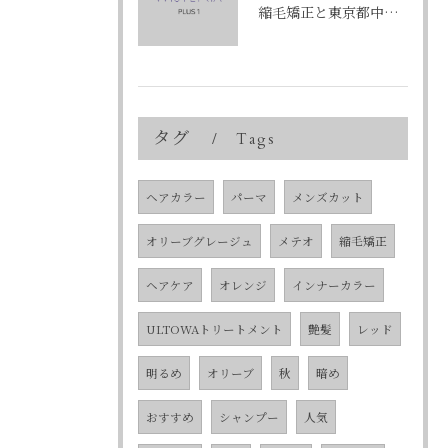
縮毛矯正と東京都中央区銀座で叶える髪質改善のポイントと理想の仕上がりを徹底解説
タグ
Tags
ヘアカラー
パーマ
メンズカット
オリーブグレージュ
メテオ
縮毛矯正
ヘアケア
オレンジ
インナーカラー
ULTOWAトリートメント
艶髪
レッド
明るめ
オリーブ
秋
暗め
おすすめ
シャンプー
人気