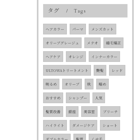
タグ
Tags
ヘアカラー
パーマ
メンズカット
オリーブグレージュ
メテオ
縮毛矯正
ヘアケア
オレンジ
インナーカラー
ULTOWAトリートメント
艶髪
レッド
明るめ
オリーブ
秋
暗め
おすすめ
シャンプー
人気
髪質改善
銀座
美容室
ブリーチ
ハイライト
ダメージケア
ショート
ダブルカラー
髪質
くせ毛