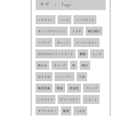
タグ
Tags
ヘアカラー
パーマ
メンズカット
オリーブグレージュ
メテオ
縮毛矯正
ヘアケア
オレンジ
インナーカラー
ULTOWAトリートメント
艶髪
レッド
明るめ
オリーブ
秋
暗め
おすすめ
シャンプー
人気
髪質改善
銀座
美容室
ブリーチ
ハイライト
ダメージケア
ショート
ダブルカラー
髪質
くせ毛