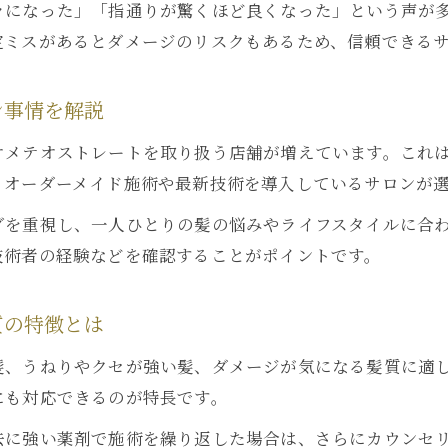
ラになった」「指通りが驚くほど良くなった」という声が
ネオメテオストレートの料金やコスト面を比較
定ミスがあるとダメージのリスクもあるため、信頼できる
髪へのダメージや持続力を他技術と比較検証
銀座で叶える理想的な髪質改善のポイント
ン事情を解説
銀座エリアでおすすめの髪質改善サロンの選び方
オメテオストレートを取り扱う店舗が増えています。これ
ネオメテオストレート取扱店の特徴や実績を解説
、オーダーメイド施術や最新技術を導入しているサロンが
銀座の技術力高いサロンで受ける髪質改善の魅力
グを重視し、一人ひとりの髪の悩みやライフスタイルに合
口コミやレビューを活用したサロン比較のコツ
技術者の経験などを確認することがポイントです。
理想のツヤ髪を叶えるための予約前チェックリスト
質の特徴とは
髪、うねりやクセが強い髪、ダメージが気になる髪質に適
にも対応できるのが特長です。
去に強い薬剤で施術を繰り返した場合は、さらにカウンセ