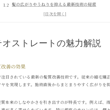
髪の広がりやうねりを抑える最新技術の秘密
髪質改善で得られる自然なツヤと手触りの理由
ネオメテオストレートが選ばれるサロン事情を解説
ネオメテオストレートと相性が良い髪質の特徴とは
自然なツヤ髪へ導く施術体験の実際とは
テオストレートの魅力解説
ネオメテオストレート施術の流れとポイントを紹介
施術前後で変わる髪質の違いを徹底比較
ネオメテオストレートで失敗しないための事前準備
質改善の効果
自然なツヤ髪を叶えるためのケア方法とコツ
で注目されている最新の髪質改善技術です。従来の縮毛矯
ネオメテオストレート体験者のリアルな口コミまと
ツヤを実現します。施術直後からまとまりやすく広がりを
縮毛矯正と異なる最新技術の秘密を探る
ネオメテオストレートと縮毛矯正の違いを解説
髪質本来のしなやかさを引き出すのが特長です。例えば、
従来の矯正と比べた髪質改善の優位性とは
う声が多く寄せられています。特に銀座のサロンでは、個