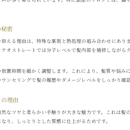
髪質改善で重視したい新技術のメリットと注意点
ネオメテオストレートの独自成分や施術工程の特徴
縮毛矯正との比較で分かる選び方のポイント
の秘密
失敗を避けるネオメテオストレート選び方
を抑える理由は、特殊な薬剤と熱処理の組み合わせにあり
ネオメテオストレートの失敗例と原因を知ろう
メテオストレートでは分子レベルで髪内部を補修しながら
技術力で差が出る施術者選びの重要ポイント
ビビり毛や伸び残しを防ぐための注意点
や放置時間を細かく調整します。これにより、髪質や悩み
自分の髪に最適なメニュー提案を受けるコツ
カウンセリングで髪の履歴やダメージレベルをしっかり確
カウンセリング時に確認したい質問とポイント
デメリットやリスク比較で納得の髪質改善
りの理由
ネオメテオストレートのデメリットも正直解説
自然なツヤと柔らかい手触りが大きな魅力です。これは髪
髪質改善ストレートのリスクと安全対策を解説
になり、しっとりとした質感に仕上がるためです。
実際に起こりやすい失敗とその回避策まとめ