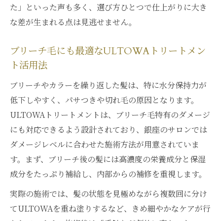
た」といった声も多く、選び方ひとつで仕上がりに大き
髪へ
な差が生まれる点は見逃せません。
口コミに見るULTOWAトリートメントの乾
燥対策効果
ブリーチ毛にも最適なULTOWAトリートメン
ト活用法
ブリーチやカラーを繰り返した髪は、特に水分保持力が
低下しやすく、パサつきや切れ毛の原因となります。
ULTOWAトリートメントは、ブリーチ毛特有のダメージ
にも対応できるよう設計されており、銀座のサロンでは
ダメージレベルに合わせた施術方法が用意されていま
す。まず、ブリーチ後の髪には高濃度の栄養成分と保湿
成分をたっぷり補給し、内部からの補修を重視します。
実際の施術では、髪の状態を見極めながら複数回に分け
てULTOWAを重ね塗りするなど、きめ細やかなケアが行