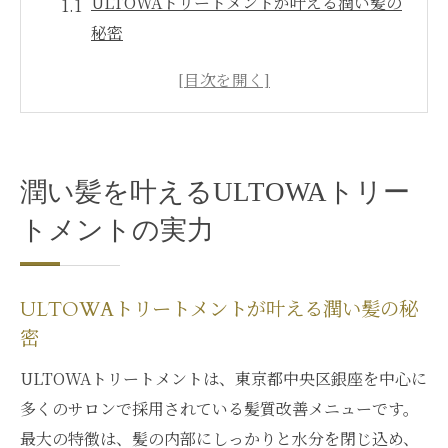
ULTOWAトリートメントが叶える潤い髪の
秘密
水分保持力で髪質改善するULTOWAの特徴
パサつきに悩む方へULTOWAの選び方ガイ
ド
ブリーチ毛にも最適なULTOWAトリートメ
潤い髪を叶えるULTOWAトリー
ント活用法
トメントの実力
口コミで注目されるULTOWAの髪質改善体
験
パサつきケアを目指すならULTOWAが人気
ULTOWAトリートメントが叶える潤い髪の秘
パサつき対策にULTOWAトリートメントが
密
支持される理由
ULTOWAトリートメントは、東京都中央区銀座を中心に
髪の乾燥改善に導くULTOWAトリートメン
多くのサロンで採用されている髪質改善メニューです。
トの効果
最大の特徴は、髪の内部にしっかりと水分を閉じ込め、