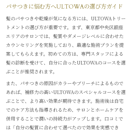
法
パサつきに悩む方へULTOWAの選び方ガイド
自宅ケアでULTOWAトリートメント効果を
髪のパサつきや乾燥が気になる方には、ULTOWAトリー
持続
トメントの選び方が重要です。まず、東京都中央区銀座
水分保持を意識したホームケアの習慣例
エリアのサロンでは、髪質やダメージレベルに合わせた
艶髪を長持ちさせるULTOWAトリートメン
カウンセリングを実施しており、最適な施術プランを提
ト活用法
案してもらえます。初めての方は、専門スタッフによる
施術後のパサつき防止におすすめのケア術
髪の診断を受けて、自分に合ったULTOWAのコースを選
ぶことが推奨されます。
髪の乾燥対策にULTOWA選択が支持される理由
髪の乾燥対策にULTOWAトリートメントが
また、パサつきの原因がカラーやブリーチによるもので
最適な理由
あれば、補修力の高いULTOWAのスペシャルコースを選
ぶことで、より高い効果が期待できます。施術後は自宅
ULTOWAトリートメントで乾燥を防ぐ秘訣
でのケア方法も指導されるため、サロンとホームケアを
とは
併用することで潤いの持続力がアップします。口コミで
乾燥毛に選ばれるULTOWAの水分保持力
は「自分の髪質に合わせて選べたので効果を実感でき
ULTOWA施術とホームケアで乾燥知らずの