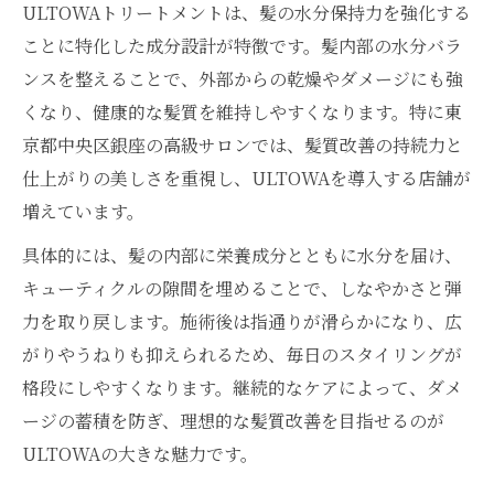
ULTOWAで叶える髪質改善と継続ケアの重
ULTOWAトリートメントは、髪の水分保持力を強化する
要性
ことに特化した成分設計が特徴です。髪内部の水分バラ
ンスを整えることで、外部からの乾燥やダメージにも強
口コミから知るULTOWAトリートメントの効果
くなり、健康的な髪質を維持しやすくなります。特に東
口コミで判明したULTOWAトリートメント
京都中央区銀座の高級サロンでは、髪質改善の持続力と
の持続力
仕上がりの美しさを重視し、ULTOWAを導入する店舗が
ULTOWAトリートメントのリアルな効果を
増えています。
徹底検証
具体的には、髪の内部に栄養成分とともに水分を届け、
体験談で知るULTOWAトリートメントの魅
キューティクルの隙間を埋めることで、しなやかさと弾
力
力を取り戻します。施術後は指通りが滑らかになり、広
口コミ評価が高いULTOWAの水分保持力
がりやうねりも抑えられるため、毎日のスタイリングが
パサつき改善に効くULTOWAの評判ポイン
格段にしやすくなります。継続的なケアによって、ダメ
ト
ージの蓄積を防ぎ、理想的な髪質改善を目指せるのが
施術後の艶感を保つホームケアのコツ
ULTOWAの大きな魅力です。
ULTOWAトリートメント後に艶感を保つ方