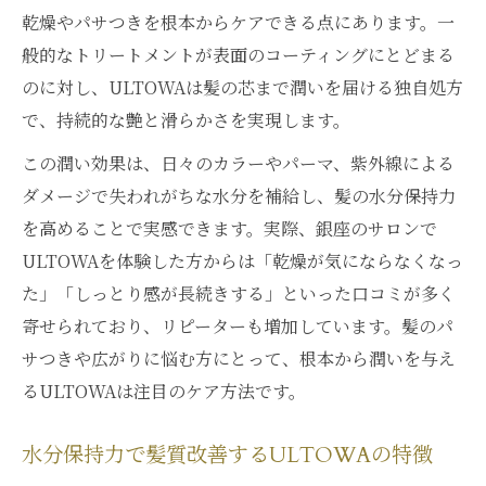
口コミでも話題のULTOWAでパサつき悩み
乾燥やパサつきを根本からケアできる点にあります。一
を解消
般的なトリートメントが表面のコーティングにとどまる
パサつき対策に最適なULTOWAの施術ポイ
のに対し、ULTOWAは髪の芯まで潤いを届ける独自処方
ント
で、持続的な艶と滑らかさを実現します。
ULTOWAトリートメントの人気の秘密を徹
この潤い効果は、日々のカラーやパーマ、紫外線による
底解説
ダメージで失われがちな水分を補給し、髪の水分保持力
水分保持力が続く髪質改善の新常識とは
を高めることで実感できます。実際、銀座のサロンで
ULTOWAトリートメントで実感する水分保
ULTOWAを体験した方からは「乾燥が気にならなくなっ
持効果
た」「しっとり感が長続きする」といった口コミが多く
髪質改善の新常識はULTOWAの潤い持続力
寄せられており、リピーターも増加しています。髪のパ
にあり
サつきや広がりに悩む方にとって、根本から潤いを与え
るULTOWAは注目のケア方法です。
水分保持に特化したULTOWAトリートメン
トの秘密
水分保持力で髪質改善するULTOWAの特徴
髪の内部補修で水分保持力が変わる理由