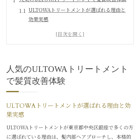
ULTOWAトリートメントが選ばれる理由と
効果実感
髪のパサつき改善にULTOWAトリートメン
トを活用
話題のULTOWAトリートメント体験談まと
め
人気のULTOWAトリートメント
ULTOWAトリートメントで叶う理想の髪質
改善
で髪質改善体験
髪質改善に特化したULTOWAトリートメン
トの特徴
ULTOWAトリートメントが選ばれる理由と効
話題の施術が叶える理想の美髪へ
果実感
ULTOWAトリートメントの施術プロセスを
ULTOWAトリートメントが東京都中央区銀座で多くの方
解説
に選ばれている理由は、髪内部へアプローチし、本格的