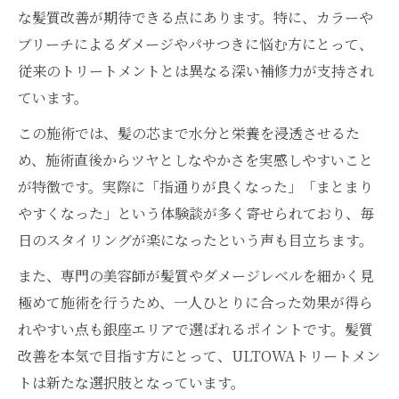
理想の美髪を目指すならULTOWAトリート
な髪質改善が期待できる点にあります。特に、カラーや
メント
ブリーチによるダメージやパサつきに悩む方にとって、
髪質改善を実感できるULTOWAトリートメ
従来のトリートメントとは異なる深い補修力が支持され
ントの秘訣
ています。
ULTOWAトリートメントでツヤと潤いを実
この施術では、髪の芯まで水分と栄養を浸透させるた
現
め、施術直後からツヤとしなやかさを実感しやすいこと
話題のULTOWAトリートメントの美髪効果
が特徴です。実際に「指通りが良くなった」「まとまり
とは
やすくなった」という体験談が多く寄せられており、毎
ハイダメージも安心の髪質改善メニュー
日のスタイリングが楽になったという声も目立ちます。
ハイダメージ毛に対応するULTOWAトリー
また、専門の美容師が髪質やダメージレベルを細かく見
トメント
極めて施術を行うため、一人ひとりに合った効果が得ら
ULTOWAトリートメントの内部補修効果を
れやすい点も銀座エリアで選ばれるポイントです。髪質
徹底解説
改善を本気で目指す方にとって、ULTOWAトリートメン
ダメージを抑えるULTOWAトリートメント
トは新たな選択肢となっています。