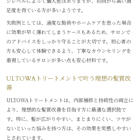
ジレベルによって個人差はありますが、初回から高い満
ULTOWAトリートメントで潤いとツヤが復
足度を得ている方が多いようです。
活
失敗例としては、過度な施術やホームケアを怠った場合
髪質改善の新常識はULTOWAトリートメン
に効果が早く薄れてしまうケースもあるため、サロンで
トから
のアドバイスをしっかり守ることが大切です。初心者の
今注目のULTOWAトリートメント最新事情
方も安心して体験できるよう、丁寧なカウンセリングを
髪本来の美しさを育むULTOWAトリートメ
重視しているサロンが多い点も安心材料です。
ント
ULTOWAトリートメントがもたらすツヤ髪
ULTOWAトリートメントで叶う理想の髪質改
効果
善
ULTOWAトリートメントは、内部補修と持続性の両立に
より、理想的な髪質改善を目指す方に最適な選択肢で
す。特に、髪が広がりやすい、まとまりにくい、ツヤが
ないといった悩みを持つ方は、その効果を実感しやすい
とされています。