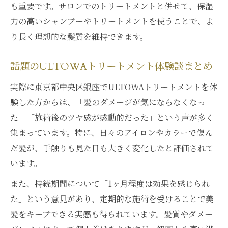
頻度とアフターケアでULTOWAトリートメ
も重要です。サロンでのトリートメントと併せて、保湿
ントを活用
力の高いシャンプーやトリートメントを使うことで、よ
髪の悩みなら最新ケアで解決を目指す
り長く理想的な髪質を維持できます。
髪質改善に最新のULTOWAトリートメント
話題のULTOWAトリートメント体験談まとめ
を選ぶ理由
クセ毛やパサつきにULTOWAトリートメン
実際に東京都中央区銀座でULTOWAトリートメントを体
トが最適
験した方からは、「髪のダメージが気にならなくなっ
た」「施術後のツヤ感が感動的だった」という声が多く
悩み別に選べるULTOWAトリートメントの
集まっています。特に、日々のアイロンやカラーで傷ん
ケア提案
だ髪が、手触りも見た目も大きく変化したと評価されて
ULTOWAトリートメントの効果と他施術と
います。
の違い
髪の悩みに対応するULTOWAトリートメン
また、持続期間について「1ヶ月程度は効果を感じられ
ト体験
た」という意見があり、定期的な施術を受けることで美
髪をキープできる実感も得られています。髪質やダメー
潤いとツヤを育む髪質改善の新常識