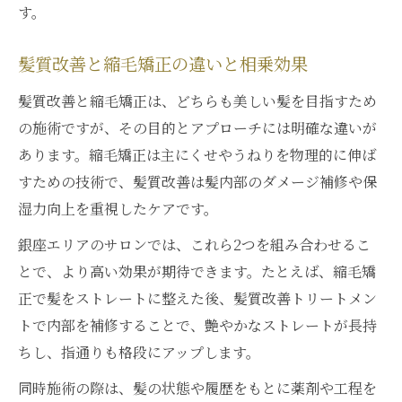
縮毛矯正専門サロンの施術工程を徹底解説
す。
銀座の縮毛矯正上手い美容師の技術が光る
髪質改善と縮毛矯正の違いと相乗効果
瞬間
髪質改善sheer銀座が支持される理由とは
髪質改善と縮毛矯正は、どちらも美しい髪を目指すため
の施術ですが、その目的とアプローチには明確な違いが
安い縮毛矯正と高技術サロンの違いを知る
あります。縮毛矯正は主にくせやうねりを物理的に伸ば
髪質改善ストレート銀座の徹底サポート体
すための技術で、髪質改善は髪内部のダメージ補修や保
制
湿力向上を重視したケアです。
髪質改善を通じたワンランク上の美髪
銀座エリアのサロンでは、これら2つを組み合わせるこ
髪質改善と縮毛矯正で手に入れる艶髪体験
とで、より高い効果が期待できます。たとえば、縮毛矯
銀座縮毛矯正専門店で叶う理想のストレー
正で髪をストレートに整えた後、髪質改善トリートメン
ト
トで内部を補修することで、艶やかなストレートが長持
髪質改善sheer銀座活用で美髪を持続させる
ちし、指通りも格段にアップします。
縮毛矯正安いサロンの賢い利用法もチェッ
同時施術の際は、髪の状態や履歴をもとに薬剤や工程を
ク