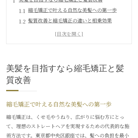
縮毛矯正で叶える自然な美髪への第一歩
髪質改善と縮毛矯正の違いと相乗効果
銀座エリアで受ける縮毛矯正の魅力とは
縮毛矯正で毎日が楽になるスタイリング術
ダメージを抑えた髪質改善の最新アプロー
チ
美髪を目指すなら縮毛矯正と髪
銀座で叶える理想の髪質改善体験
質改善
銀座の縮毛矯正専門が支持される理由
髪質改善ストレートで手触りが変わる瞬間
銀座で話題の縮毛矯正上手い美容師の技術
縮毛矯正で叶える自然な美髪への第一歩
髪質改善sheer銀座の実力派サロン活用術
縮毛矯正は、くせ毛やうねり、広がりに悩む方にとっ
銀座で縮毛矯正安いサロンを賢く選ぶ方法
て、理想のストレートヘアを実現するための代表的な施
縮毛矯正による艶髪ストレートの魅力
術方法です。東京都中央区銀座では、髪への負担を最小