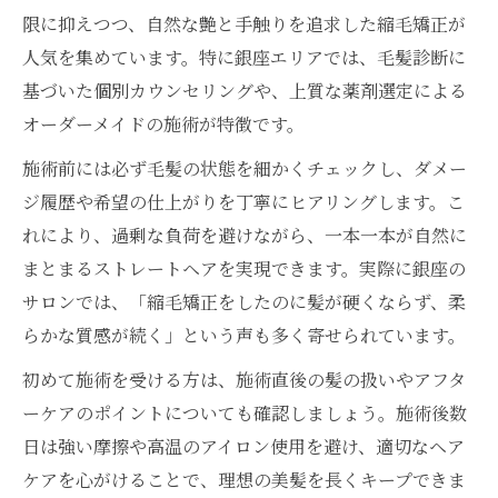
限に抑えつつ、自然な艶と手触りを追求した縮毛矯正が
艶髪ストレートは縮毛矯正で実現できる
人気を集めています。特に銀座エリアでは、毛髪診断に
縮毛矯正で触れたくなる髪質を目指すには
基づいた個別カウンセリングや、上質な薬剤選定による
髪質改善ストレート銀座で変化を実感する
オーダーメイドの施術が特徴です。
縮毛矯正専門の施術でダメージレス美髪へ
施術前には必ず毛髪の状態を細かくチェックし、ダメー
男性にも人気の銀座縮毛矯正メンズ対応店
ジ履歴や希望の仕上がりを丁寧にヒアリングします。こ
今話題の縮毛矯正で自然な手触りへ
れにより、過剰な負荷を避けながら、一本一本が自然に
縮毛矯正sinsが提案する自然な質感の理由
まとまるストレートヘアを実現できます。実際に銀座の
銀座で選ぶべき縮毛矯正専門サロンの特徴
サロンでは、「縮毛矯正をしたのに髪が硬くならず、柔
髪質改善ストレート銀座で柔らかさを体感
らかな質感が続く」という声も多く寄せられています。
メンズにも好評な縮毛矯正/銀座の選び方
初めて施術を受ける方は、施術直後の髪の扱いやアフタ
縮毛矯正上手い美容師から学ぶ手触りの違
ーケアのポイントについても確認しましょう。施術後数
い
日は強い摩擦や高温のアイロン使用を避け、適切なヘア
縮毛矯正専門のアプローチとは何か
ケアを心がけることで、理想の美髪を長くキープできま