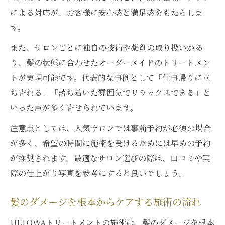
プロの技術で叶える究極の髪質改善体験
による対応が、お客様に安心感と満足感をもたらしま
ウィステリア銀座の施術で周囲を魅了する
す。
髪へ
また、サロンごとに独自の技術や薬剤の取り扱いがあ
美しい髪がもたらす新たな自分との出会い
り、髪の状態に合わせたオーダーメイドのトリートメン
満足度の高い仕上がりに導く予約ポイント
トが実現可能です。代表的な事例として「仕事帰りに立
ち寄れる」「落ち着いた雰囲気でリラックスできる」と
いった声が多く寄せられています。
注意点としては、人気サロンでは事前予約が必須の場合
が多く、希望の時間に施術を受けるためには早めの予約
が推奨されます。最適なサロン選びの際は、口コミや実
際の仕上がり写真を参考にすると良いでしょう。
髪のダメージを根本からケアする施術の流れ
ULTOWAトリートメントの施術は、髪のダメージを根本