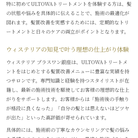
髪の内部補修で美しさが続くトリートメン
特に初めてULTOWAトリートメントを体験する方は、髪
ト術
の状態や悩みを具体的に伝えることで、施術の最適化が
ウィステリア銀座が誇る確かなケア力を探
図れます。髪質改善を実感するためには、定期的なトリ
る
ートメントと日々のケアの両立がポイントとなります。
満足度の高い仕上がりを目指す髪質改善ポイン
ウィステリアの知見で叶う理想の仕上がり体験
ト
ULTOWAトリートメントで満足度を高める
ウィステリア プラスワン銀座は、ULTOWAトリートメ
方法
ントをはじめとする髪質改善メニューに豊富な実績を持
つサロンです。専門知識と経験を持つスタイリストが在
仕上がりの質に差が出るカウンセリングの
籍し、最新の施術技術を駆使してお客様の理想的な仕上
重要性
がりをサポートします。お客様からは「施術後の手触り
ダメージへの配慮がサロン選びの決め手に
が格段に良くなった」「自分の髪とは思えないほどツヤ
なる理由
が出た」といった高評価が寄せられています。
髪質や悩みに合わせた施術プランの立て方
具体的には、施術前の丁寧なカウンセリングで髪の悩み
ウィステリアで実感する美髪へのステップ