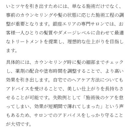
術法
いとツヤを引き出すためには、単なる施術だけでなく、
髪の悩みに応える専門スタッフのアドバイ
事前のカウンセリングや髪の状態に応じた施術工程の調
ス
整が重要となります。銀座エリアの専門サロンでは、お
ウィステリア髪質改善で透明感とツヤを手
客様一人ひとりの髪質やダメージレベルに合わせて最適
に入れる
なトリートメントを提案し、理想的な仕上がりを目指し
施術後の変化を長持ちさせるホームケアポ
ます。
イント
具体的には、カウンセリング時に髪の細部までチェック
潤いとツヤが叶うULTOWAトリートメントの真
し、薬剤の配合や塗布時間を調整することで、より高い
価
効果を引き出します。自宅でのヘアケア方法についても
ULTOWAトリートメントが潤いとツヤを与
アドバイスを受けることで、美しい仕上がりを長持ちさ
える理由
せることが可能です。失敗例として「施術後のケアを怠
水素の力で実現する深層からの髪質改善
ってしまい、効果が短期間で薄れてしまった」という声
もあるため、サロンでのアドバイスをしっかり守ること
ダメージ毛もなめらかに整える仕上がりの
が大切です。
違い