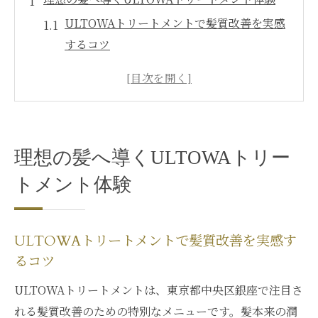
ULTOWAトリートメントで髪質改善を実感
するコツ
ウィステリアの知見で叶う理想の仕上がり
体験
銀座の専門サロンが選ばれる理由と特徴
髪のダメージを根本からケアする施術の流
理想の髪へ導くULTOWAトリー
れ
トメント体験
ULTOWAトリートメントの効果と潤いの持
続力
髪質変化を実感したい方に贈る最新ケア法
ULTOWAトリートメントで髪質改善を実感す
ULTOWAトリートメント最新技術で髪質変
るコツ
化を体験
ULTOWAトリートメントは、東京都中央区銀座で注目さ
ウィステリアが提案するダメージレスな施
れる髪質改善のための特別なメニューです。髪本来の潤