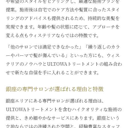
や希望のスタイルをヒアリングし、最適な施術プランを
継続で実感する美髪効果とトリートメント選び
提案。施術後は自宅でのケア方法や髪質に合ったスタイ
ULTOWAトリートメント継続で髪質改善を
リングのアドバイスも提供されるため、持続的な美髪を
体感
実現できます。年齢や髪の状態に応じて、アプローチを
自分に合ったトリートメント選びのポイン
変える点もウィステリアならではの特徴です。
ト
「他のサロンでは満足できなかった」「繰り返しのカラ
ウィステリア銀座のこだわり施術と効果解
ーやパーマで髪が傷んでいる」といった方にも、ウィス
説
テリアのノウハウとULTOWAトリートメントの組み合わ
美髪を保つための継続ケアと通い方のヒン
せで新たな自信を手に入れることができます。
ト
トリートメント継続回数と効果の違いにつ
銀座の専門サロンが選ばれる理由と特徴
いて
銀座エリアにある専門サロンが選ばれる理由は、
専門サロンで感じる自信あふれる髪の仕上がり
ULTOWAトリートメントを含むハイクオリティな施術の
ULTOWAトリートメントで自信が持てる仕
提供と、きめ細やかなサービスにあります。銀座という
上がりに
立地ならではの洗練された空間と、経験豊富なスタッフ