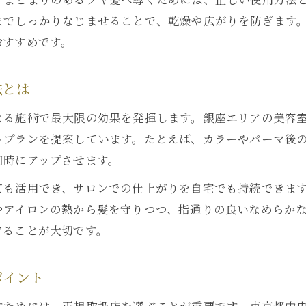
髪のうねりに強いリケラエマルジョンの秘密
でしっかりなじませることで、乾燥や広がりを防ぎます。
乾燥対策にリケラエマルジョンを選ぶ理由
おすすめです。
リケラエマルジョンミストとオイルの使い分け方
口コミで分かるリケラエマルジョンのうるおい効果
法とは
リケラエマルジョンの魅力と選び方のポイント
よる施術で最大限の効果を発揮します。銀座エリアの美容
リケラエマルジョンの特徴と選ばれる理由
トプランを提案しています。たとえば、カラーやパーマ後
正規取扱店でリケラエマルジョンを選ぶコツ
同時にアップさせます。
リケラエマルジョンと他製品の違いを比較
ても活用でき、サロンでの仕上がりを自宅でも持続できま
髪質や悩みに合わせたリケラエマルジョンの選び方
やアイロンの熱から髪を守りつつ、指通りの良いなめらか
リケラエマルジョンをお得に手に入れるポイント
守ることが大切です。
エイジングヘアに合うリケラエマルジョンの特徴
エイジング毛に最適なリケラエマルジョンの効果
ポイント
リケラエマルジョンで年齢髪のツヤがアップ