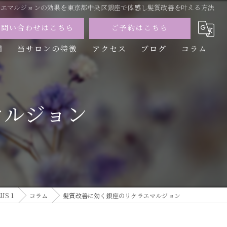
ラエマルジョンの効果を東京都中央区銀座で体感し髪質改善を叶える方法
お問い合わせはこちら
ご予約はこちら
問
当サロンの特徴
アクセス
ブログ
コラム
カット
カラー
マルジョン
トリートメント
パーマ
縮毛矯正
S 1
コラム
髪質改善に効く銀座のリケラエマルジョン