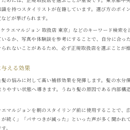
すためには、正規取扱店を選ぶことが重要です。東京都中
加齢による髪悩みにリケラエマルジョンが有効な理
知識を持つスタイリストが在籍しています。選び方のポイ
度などが挙げられます。
リケラエマルジョンで実現するしなやかな髪質
リケラエマルジョンを使ったエイジングケア方法
ケラエマルジョン 取扱店 東京」などのキーワード検索
ミスト・エマルジョン・オイルの違いを徹底解説
ているか、写真や体験談を参考にすることで、自分に合っ
けられないことがあるため、必ず正規取扱店を選ぶことが
リケラエマルジョンとミスト・オイルの違いとは
タイプ別リケラエマルジョンの選び方と活用法
に与える効果
リケラエマルジョンミストはどちらがいい？
髪質に合うリケラエマルジョンの組み合わせ術
た髪の悩みに対して高い補修効果を発揮します。髪の水分
まりやすい状態へ導きます。うねり髪の原因である内部構造
口コミから見るミスト・オイルの使い分け
ラエマルジョンを朝のスタイリング前に使用することで、
りが続く」「パサつきが減った」といった声が多く聞かれ
です。