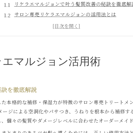
リケラエマルジョンで叶う髪質改善の秘訣を徹底解
サロン専売リケラエマルジョンの活用法とは
リケラエマルジョン取扱店の選び方とポイント
リケラエマルジョンが乾燥・うねり髪に与える効果
リケラエマルジョン体験者の口コミで見る実力
東京都中央区銀座で実感する内部補修効果
ラエマルジョン活用術
銀座でリケラエマルジョンの本格補修を体感する方
内部補修に強いリケラエマルジョンの選び方
銀座エリアでリケラエマルジョン取扱店を探すコツ
秘訣を徹底解説
プロがすすめるリケラエマルジョンの施術例
した本格的な補修・保湿力が特徴のサロン専売トリートメ
リケラエマルジョンによる銀座流髪質改善の流れ
ダメージによる空洞化やパサつき、うねりを根本から補修す
乾燥やうねり対策ならリケラエマルジョンが最適
し、個々の髪質やダメージレベルに合わせたオーダーメイ
リケラエマルジョンで乾燥・うねり髪を徹底補修
、まとまりのあるツヤ髪へ導くためには、正しい使用方法