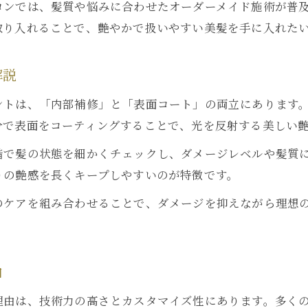
ロンでは、髪質や悩みに合わせたオーダーメイド施術が普
髪質改善カラー利用者の体験談と評価
取り入れることで、艶やかで扱いやすい美髪を手に入れた
銀座おすすめの髪質改善トリートメント
髪質改善カラーで変わる日常のケア方法
解説
ダメージレスな髪質改善カラーの魅力を知ろう
ントは、「内部補修」と「表面コート」の両立にあります
ダメージレス髪質改善カラーのメリット解説
分で表面をコーティングすることで、光を反射する美しい
髪質改善カラーが持つ独自の美髪効果とは
階で髪の状態を細かくチェックし、ダメージレベルや髪質
髪質改善カラーが支持される背景に迫る
りの艶感を長くキープしやすいのが特徴です。
ダメージを抑える髪質改善施術の実際
のケアを組み合わせることで、ダメージを抑えながら理想
髪質改善カラーと一般的なカラーの違い
憧れの美髪は銀座の髪質改善専門店で実現可能
髪質改善専門店で叶う理想の髪質改善カラー
由
銀座の髪質改善専門店選びの秘訣と基準
理由は、技術力の高さとカスタマイズ性にあります。多く
髪質改善カラーを熟知した専門店の魅力