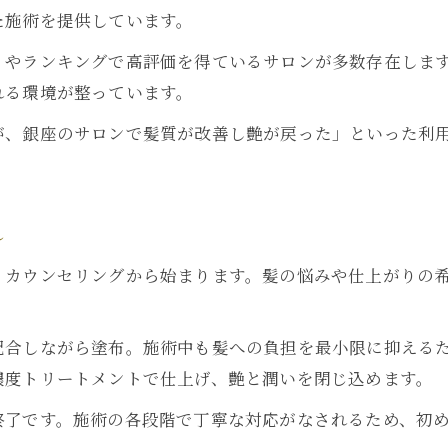
た施術を提供しています。
髪質改善専門店で受ける特別なトリートメント
ミやランキングで高評価を得ているサロンが多数存在しま
髪質改善カラー成功のための事前カウンセリング
れる環境が整っています。
銀座髪質改善トリートメントの効果と選び方
が、銀座のサロンで髪質が改善し艶が戻った」といった利
髪質改善トリートメントとカラーの関係性
銀座で受ける髪質改善トリートメント効果比較
髪質改善カラー併用時のトリートメント選び
れ
自宅ケアと銀座髪質改善トリートメントの差
、カウンセリングから始まります。髪の悩みや仕上がりの
銀座で人気の髪質改善トリートメント種類
配合しながら塗布。施術中も髪への負担を最小限に抑える
濃度トリートメントで仕上げ、艶と潤いを閉じ込めます。
終了です。施術の各段階で丁寧な対応がなされるため、初