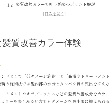
髪質改善カラーで叶う艶髪のポイント解説
髪質改善カラーが支持される銀座の理由
美髪を育てる髪質改善カラー施術の流れ
銀座で選ぶ髪質改善カラーの魅力とは
髪のダメージが心配な方へ髪質改善カラー解説
な髪質改善カラー体験
髪質改善カラーでダメージを抑える施術法
髪質改善カラーは髪に本当に優しいのか検証
ダメージケアに強い髪質改善カラーの特徴
介
美容師が語る髪質改善カラーの安全性
レンドとして「低ダメージ施術」と「高濃度トリートメン
髪質改善カラー施術時の注意点と効果
最新の施術法では髪内部の水分とタンパク質の流出を抑え
美髪を目指すなら銀座の髪質改善カラーに注目
リートメントやオラプレックスなどの髪質改善成分をカラ
銀座で人気の髪質改善カラーを選ぶ理由
しカラーを楽しみたい方でもダメージを最小限に抑えられ
髪質改善カラーが美髪づくりに最適な理由