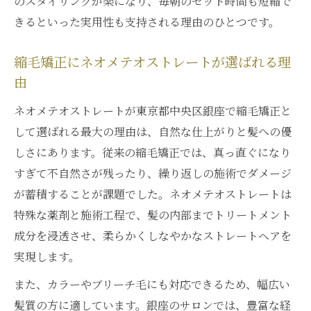
のスタイリングが楽になり、毎朝のセット時間も短縮で
いる点
きるといった実用性も支持される理由のひとつです。
従来の縮毛矯正とネオメテオストレートの
違い
縮毛矯正にネオメテオストレートが選ばれる理
由
ネオメテオストレートでダメージレスな矯
正を実現
ネオメテオストレートが東京都中央区銀座で縮毛矯正と
口コミで広がるネオメテオストレートの人
して選ばれる最大の理由は、自然な仕上がりと髪への優
気理由
しさにあります。従来の縮毛矯正では、真っ直ぐになり
すぎて不自然さが残ったり、繰り返しの施術でダメージ
ネオメテオストレートの取扱店選びで失敗
が蓄積することが課題でした。ネオメテオストレートは
しないコツ
特殊な薬剤と施術工程で、髪の内部までトリートメント
柔らかい仕上がりを求める方へ新提案
成分を浸透させ、柔らかくしなやかなストレートヘアを
ネオメテオストレートで柔らかい質感を楽
実現します。
しむ方法
また、カラーやブリーチ毛にも対応できるため、幅広い
縮毛矯正で硬さを感じた方にネオメテオス
髪質の方に適しています。銀座のサロンでは、豊富な経
トレートを