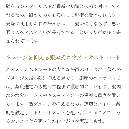
験を持つスタイリストが最新の知識と技術で対応してく
ネオメテオストレートが叶えるふんわり自
れるため、初めての方も安心して施術を受けられます。
然な仕上がり
実際に利用したお客様からは、「髪が硬くならず、思い
柔らかさ重視の髪質改善はネオメテオスト
通りのヘアスタイルが長持ちする」といった声が多く寄
レートで
せられています。
口コミでも高評価の柔らかさを実現する施
術方法
ダメージを抑える銀座式ネオメテオストレート
口コミから見るネオメテオストレートのメリッ
ネオメテオストレートの大きな特徴のひとつが、髪への
ト
ダメージを最小限に抑える点です。銀座のヘアサロンで
ネオメテオストレートの口コミで分かる髪
は、薬剤選定から施術工程まで徹底的にこだわり、髪内
質改善力
部の水分バランスやキューティクルの保護に重点を置い
実際の口コミが証明するネオメテオストレ
ています。熱ダメージを抑えるために適切なアイロン温
ートの実力
度を設定し、トリートメントを組み合わせることで、う
ネオメテオストレート体験者のリアルな声
るおいとツヤを両立した仕上がりを実現します。
を紹介