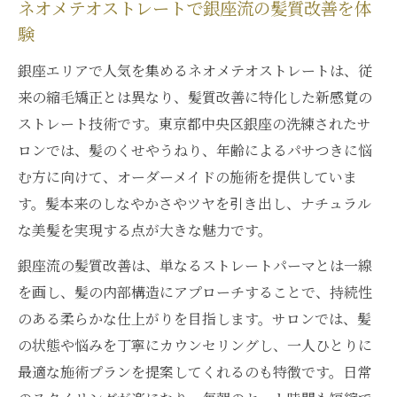
ネオメテオストレートで銀座流の髪質改善を体
自然な艶髪を導くネオメテオストレート体験
験
ネオメテオストレートで叶う自然な艶髪の
銀座エリアで人気を集めるネオメテオストレートは、従
秘密
来の縮毛矯正とは異なり、髪質改善に特化した新感覚の
縮毛矯正で失敗しないためのネオメテオス
ストレート技術です。東京都中央区銀座の洗練されたサ
トレート体験談
ロンでは、髪のくせやうねり、年齢によるパサつきに悩
ネオメテオストレートが生む柔らかな手触
む方に向けて、オーダーメイドの施術を提供していま
りの理由
す。髪本来のしなやかさやツヤを引き出し、ナチュラル
口コミで話題の自然美髪をネオメテオで実
な美髪を実現する点が大きな魅力です。
感
銀座流の髪質改善は、単なるストレートパーマとは一線
ネオメテオストレート体験者のリアルな感
を画し、髪の内部構造にアプローチすることで、持続性
想とは
のある柔らかな仕上がりを目指します。サロンでは、髪
縮毛矯正ならネオメテオストレートがおすすめ
の状態や悩みを丁寧にカウンセリングし、一人ひとりに
の理由
最適な施術プランを提案してくれるのも特徴です。日常
ネオメテオストレートの縮毛矯正が優れて