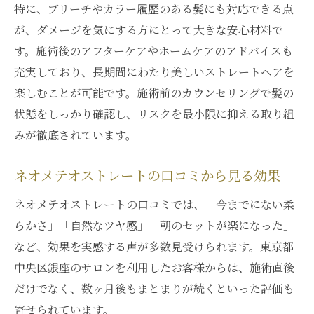
特に、ブリーチやカラー履歴のある髪にも対応できる点
口コミで話題のネオメテオストレートの満
が、ダメージを気にする方にとって大きな安心材料で
足度
す。施術後のアフターケアやホームケアのアドバイスも
口コミから学ぶネオメテオストレートのポ
充実しており、長期間にわたり美しいストレートヘアを
イント
楽しむことが可能です。施術前のカウンセリングで髪の
ダメージを抑えたいあなたに最適な縮毛矯正法
状態をしっかり確認し、リスクを最小限に抑える取り組
ネオメテオストレートでダメージを最小限
みが徹底されています。
に抑える
ネオメテオストレートの口コミから見る効果
ダメージレスな縮毛矯正ならネオメテオス
トレート
ネオメテオストレートの口コミでは、「今までにない柔
ネオメテオストレートのトリートメント効
らかさ」「自然なツヤ感」「朝のセットが楽になった」
果を実感
など、効果を実感する声が多数見受けられます。東京都
中央区銀座のサロンを利用したお客様からは、施術直後
ダメージが気になる方にネオメテオストレ
だけでなく、数ヶ月後もまとまりが続くといった評価も
ートを推奨
寄せられています。
ネオメテオストレートの施術工程と髪への