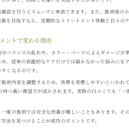
髪のうねりやパサつきにULTOWAトリートメントが有
席確認を行うとスムーズに来店できます。また、施術後の
他の髪質改善トリートメントとの違いを徹底解説
改善を目指すなら、定期的なトリートメント体験と日々の
ラサラ髪を叶える技術と効果の全貌
ULTOWAトリートメントで叶うサラサラ髪の秘密
トメントで変わる理由
髪質改善のための先端技術を活かした施術力
分バランスの乱れや、カラー・パーマによるダメージが挙
自然なツヤ髪へ導くULTOWAトリートメントの工程
ため、従来の表面的なケアだけでは届かなかった悩みにも
ULTOWAトリートメントの持続的な効果を検証
やすくなるのです。
専門技術が生み出す髪質改善の違いを体感
て施術内容を調整するため、効果を実感しやすいといわれ
度の施術で実感する髪質改善の持続力
トの持つ高い保湿力が活かされます。実際の口コミでも「
ULTOWAトリートメント一回施術で髪質改善を実感
一度で分かるULTOWAトリートメントの持続効果
、一度の施術では完全な改善が難しいこともあります。そ
髪質改善の持続力を高めるULTOWAトリートメントの特
ア方法を見つけることが成功のポイントです。