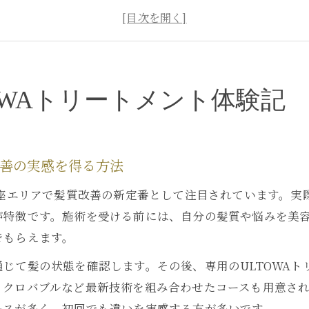
髪質改善に悩む女性が選ぶULTOWAトリートメントの特
東京都中央区で話題の髪質改善を試した感想と効果
実際に感じたULTOWAトリートメントの持続力とは
極の髪質改善へ導く銀座での新常識とは
OWAトリートメント体験記
銀座エリアで注目のULTOWAトリートメント新常識
ULTOWAトリートメントが銀座で選ばれる理由を解説
髪質改善の最新技術としてのULTOWAトリートメント
改善の実感を得る方法
従来との違いが分かる銀座の髪質改善事情
銀座エリアで髪質改善の新定番として注目されています。
銀座で進化する髪質改善トリートメントの現状
が特徴です。施術を受ける前には、自分の髪質や悩みを美
質が気になるならULTOWAトリートメントを選ぶべき理由
でもらえます。
髪質改善を求める方にULTOWAトリートメントが最適な
じて髪の状態を確認します。その後、専用のULTOWA
ULTOWAトリートメントの効果と髪質改善の関係性
イクロバブルなど最新技術を組み合わせたコースも用意さ
一人ひとりの悩みに寄り添うULTOWAトリートメントの
ースが多く、初回でも違いを実感する方が多いです。