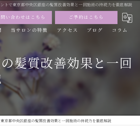
トメントで東京都中央区銀座の髪質改善効果と一回施術の持続力を徹底解説
お問い合わせはこちら
ご予約はこちら
問
当サロンの特徴
アクセス
ブログ
コラム
カット
座の髪質改善効果と一回
カラー
説
トリートメント
パーマ
縮毛矯正
トで東京都中央区銀座の髪質改善効果と一回施術の持続力を徹底解説