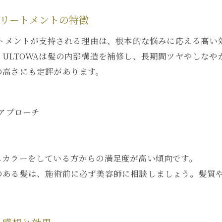
施術後の髪質が長持ちする理由を解説
実体験から見るULTOWAトリートメントの持続期間
トリートメントの特徴
質改善トリートメントの違いを徹底比較
ートメントが支持される理由は、根本的な悩みに応える高
ULTOWAトリートメントと他メニューの髪質改善比較
ULTOWAは髪の内部構造を補修し、長期間ツヤやしな
酸熱トリートメントとの違いを分かりやすく解説
の高さにも定評があります。
最新髪質改善トリートメントの選び方とポイント
ULTOWAトリートメントの実際の効果を他と比較
アプローチ
髪質改善トリートメントのメリット・デメリットとは
しカラーをしている方からの満足度が高い傾向です。
のある髪は、施術前に必ず美容師に相談しましょう。髪質