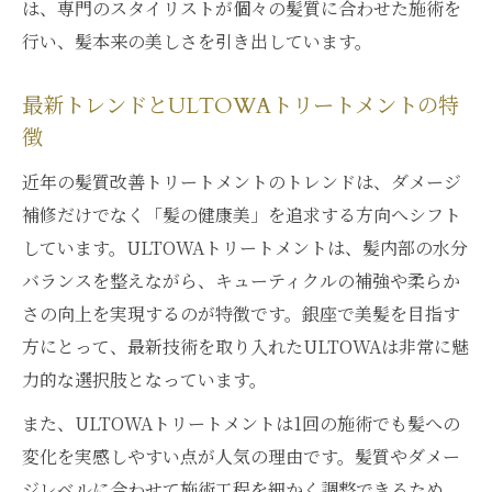
理由
は、専門のスタイリストが個々の髪質に合わせた施術を
行い、髪本来の美しさを引き出しています。
ULTOWAトリートメントで悩みにしっかり
対応
最新トレンドとULTOWAトリートメントの特
髪質改善を成功させるULTOWAの効果解説
徴
驚きのツヤを叶えるULTOWAトリートメント体
近年の髪質改善トリートメントのトレンドは、ダメージ
験
補修だけでなく「髪の健康美」を追求する方向へシフト
ULTOWAトリートメント体験者のツヤ実感
しています。ULTOWAトリートメントは、髪内部の水分
髪質改善で叶える究極のツヤ髪体験法
バランスを整えながら、キューティクルの補強や柔らか
ツヤ髪を実現するULTOWAトリートメント
さの向上を実現するのが特徴です。銀座で美髪を目指す
の秘密
方にとって、最新技術を取り入れたULTOWAは非常に魅
ULTOWAトリートメントの体験談と満足度
力的な選択肢となっています。
髪のツヤにこだわる方へ究極の選択肢
また、ULTOWAトリートメントは1回の施術でも髪への
悩みに応えるULTOWAトリートメントのメリッ
変化を実感しやすい点が人気の理由です。髪質やダメー
ト
ジレベルに合わせて施術工程を細かく調整できるため、