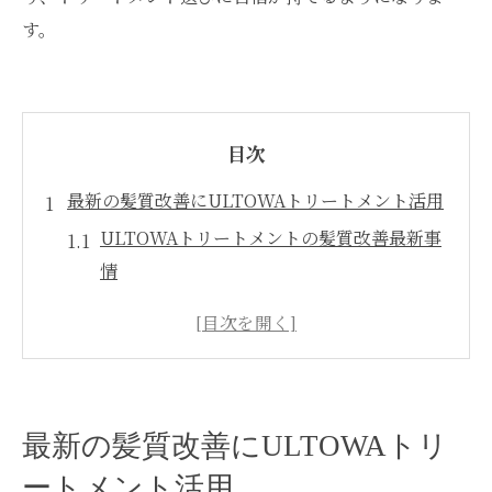
す。
目次
最新の髪質改善にULTOWAトリートメント活用
ULTOWAトリートメントの髪質改善最新事
情
最新トレンドとULTOWAトリートメントの
特徴
髪質改善に選ばれる理由とULTOWAの魅力
ULTOWAトリートメントで叶う美髪ケア術
最新の髪質改善にULTOWAトリ
髪質改善を実感したい人に最適な選択肢
ートメント活用
話題のULTOWAトリートメントで美髪実感