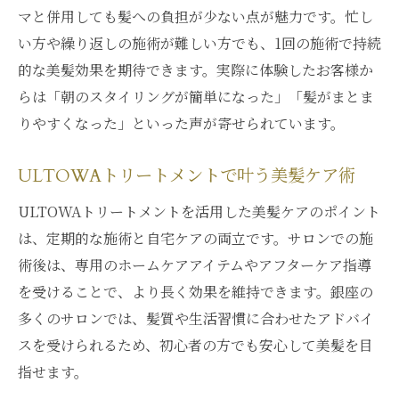
マと併用しても髪への負担が少ない点が魅力です。忙し
特徴
い方や繰り返しの施術が難しい方でも、1回の施術で持続
髪質改善をキープするULTOWAトリートメ
的な美髪効果を期待できます。実際に体験したお客様か
ント
らは「朝のスタイリングが簡単になった」「髪がまとま
美髪を維持できるULTOWAトリートメント
りやすくなった」といった声が寄せられています。
の力
ULTOWAトリートメントで叶う美髪ケア術
ULTOWAトリートメントを活用した美髪ケアのポイント
は、定期的な施術と自宅ケアの両立です。サロンでの施
術後は、専用のホームケアアイテムやアフターケア指導
を受けることで、より長く効果を維持できます。銀座の
多くのサロンでは、髪質や生活習慣に合わせたアドバイ
スを受けられるため、初心者の方でも安心して美髪を目
指せます。