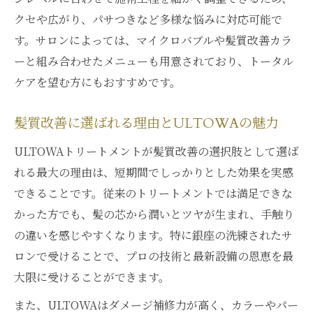
ULTOWAトリートメントで解決できる髪の
クセや広がり、パサつきなど多様な悩みに対応可能で
悩み
す。サロンによっては、マイクロバブルや髪質改善カラ
髪質改善を実現するULTOWAの具体的メリ
ーと組み合わせたメニューも用意されており、トータル
ット
ケアを望む方にもおすすめです。
パサつきやダメージに強いULTOWAトリー
髪質改善に選ばれる理由とULTOWAの魅力
トメント
髪質改善に悩む方のためのULTOWAの特長
ULTOWAトリートメントが髪質改善の選択肢として選ば
ULTOWAトリートメントが選ばれる主な理
れる最大の理由は、短期間でしっかりとした効果を実感
由
できることです。従来のトリートメントでは満足できな
かった方でも、髪の芯から潤いとツヤが生まれ、手触り
美しさ続く髪質改善トリートメントの魅力
の違いを感じやすくなります。特に銀座の洗練されたサ
髪質改善が長持ちするULTOWAトリートメ
ロンで受けることで、プロの技術と最新設備の恩恵を最
ント
大限に受けることができます。
美しさを保つためのULTOWAの秘密
また、ULTOWAはダメージ補修力が高く、カラーやパー
持続性に優れたULTOWAトリートメントの