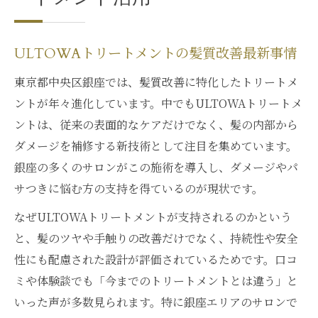
ULTOWAトリートメントで実感する美髪効
果
ULTOWAトリートメントの髪質改善最新事情
話題の髪質改善法を体験するメリット
東京都中央区銀座では、髪質改善に特化したトリートメ
口コミで評判のULTOWAトリートメントと
ントが年々進化しています。中でもULTOWAトリートメ
は
ントは、従来の表面的なケアだけでなく、髪の内部から
美髪へ導くULTOWAトリートメントの実力
ダメージを補修する新技術として注目を集めています。
髪質改善に評判の高い理由を解説
銀座の多くのサロンがこの施術を導入し、ダメージやパ
髪質改善ならULTOWAトリートメントが鍵
サつきに悩む方の支持を得ているのが現状です。
ULTOWAトリートメントが髪質改善の決め
なぜULTOWAトリートメントが支持されるのかという
手
と、髪のツヤや手触りの改善だけでなく、持続性や安全
髪のお悩みにはULTOWAトリートメント推
性にも配慮された設計が評価されているためです。口コ
奨
ミや体験談でも「今までのトリートメントとは違う」と
髪質改善を目指す方にULTOWAが選ばれる
いった声が多数見られます。特に銀座エリアのサロンで