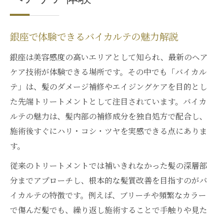
銀座で選ばれるバイカルテ補修力の実力
髪の内部から変えるバイカルテの成分解説
銀座で体験できるバイカルテの魅力解説
バイカルテ施術後の髪質変化を徹底検証
銀座で話題のバイカルテ補修体験談紹介
銀座は美容感度の高いエリアとして知られ、最新のヘア
髪質改善ならバイカルテ一択の魅力
ケア技術が体験できる場所です。その中でも「バイカル
テ」は、髪のダメージ補修やエイジングケアを目的とし
髪質改善に特化したバイカルテの特徴
た先端トリートメントとして注目されています。バイカ
バイカルテで叶えるツヤ髪の実感レポート
ルテの魅力は、髪内部の補修成分を独自処方で配合し、
銀座でバイカルテが髪質改善に選ばれる訳
施術後すぐにハリ・コシ・ツヤを実感できる点にありま
バイカルテの持続力を高めるケア方法
す。
バイカルテ施術後のベストな過ごし方
従来のトリートメントでは補いきれなかった髪の深層部
芸能人愛用のバイカルテ活用法を公開
分までアプローチし、根本的な髪質改善を目指すのがバ
バイカルテを愛用する著名人のケア習慣
イカルテの特徴です。例えば、ブリーチや頻繁なカラー
芸能人が実践するバイカルテの使い分け術
で傷んだ髪でも、繰り返し施術することで手触りや見た