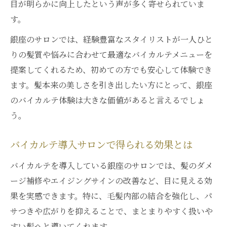
バイカルテを取り入れた美髪ルーティン紹
目が明らかに向上したという声が多く寄せられていま
介
す。
サロンとホームケアで魅せる髪の秘訣共有
銀座のサロンでは、経験豊富なスタイリストが一人ひと
バイカルテで憧れの芸能人ヘアを再現する
りの髪質や悩みに合わせて最適なバイカルテメニューを
サロン体験で実感する新しい美髪革命
提案してくれるため、初めての方でも安心して体験でき
バイカルテ導入サロンで感じる特別な変化
ます。髪本来の美しさを引き出したい方にとって、銀座
のバイカルテ体験は大きな価値があると言えるでしょ
サロン体験で分かるバイカルテの効果実感
う。
プロ美容師が語るバイカルテのメリット
バイカルテ施術の流れと所要時間の目安
バイカルテ導入サロンで得られる効果とは
銀座サロンならではのバイカルテ体験談
バイカルテを導入している銀座のサロンでは、髪のダメ
ホームケアに適したバイカルテの正しい使い方
ージ補修やエイジングサインの改善など、目に見える効
バイカルテを使った毎日のホームケア手順
果を実感できます。特に、毛髪内部の結合を強化し、パ
バイカルテの適切な使用頻度とポイント
サつきや広がりを抑えることで、まとまりやすく扱いや
ホームケアで叶えるバイカルテ効果の持続
すい髪へと導いてくれます。