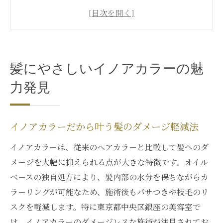
東京都中央区銀座で注目イノアカラー体験
記
イノアカラーが髪質改善に与える効果を解
説
髪にやさしいイノアカラーの魅
オイルカラーならではの透明感とツヤが魅
力
力発見
ダメージに悩む方が選ぶイノアカラーの理
由
イノアカラーだから叶う髪のダメージ軽減法
ダメージレスを叶える銀座の新提案
イノアカラーは、従来のヘアカラーと比較して髪へのダ
イノアカラー採用で銀座美容が変わる理由
メージを大幅に抑えられる点が大きな特徴です。オイル
ダメージケア重視の新しいヘアカラー体験
ベースの独自処方により、髪内部の水分を保ちながらカ
銀座で話題のイノアカラーと髪質改善術
ラーリングが可能なため、施術後もパサつきや枝毛のリ
イノアカラーが導くやさしいカラーチェン
スクを軽減します。特に東京都中央区銀座の美容室で
ジ
は、イノアカラーのダメージレスな施術が注目されてお