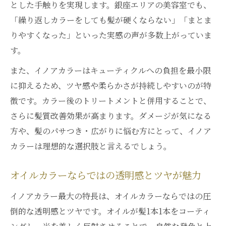
方
とした手触りを実現します。銀座エリアの美容室でも、
「繰り返しカラーをしても髪が硬くならない」「まとま
もし傷みが心配なら注目はイノアカラー
りやすくなった」といった実感の声が多数上がっていま
イノアカラーが髪の傷み不安をやわらげる
す。
理由
低刺激カラーを選ぶならイノアカラーが最
また、イノアカラーはキューティクルへの負担を最小限
適
に抑えるため、ツヤ感や柔らかさが持続しやすいのが特
徴です。カラー後のトリートメントと併用することで、
東京都中央区銀座で叶う安心のカラー体験
さらに髪質改善効果が高まります。ダメージが気になる
ダメージを防ぐイノアカラーテクニック特
方や、髪のパサつき・広がりに悩む方にとって、イノア
集
カラーは理想的な選択肢と言えるでしょう。
髪の健康を守るカラー選びの新常識を紹介
オイルカラーならではの透明感とツヤが魅力
イノアカラー最大の特長は、オイルカラーならではの圧
倒的な透明感とツヤです。オイルが髪1本1本をコーティ