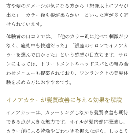
方や髪のダメージが気になる方から「想像以上にツヤが
東京都中央区銀座で人気のツヤ髪カラー体
出た」「カラー後も髪が柔らかい」といった声が多く寄
験
せられています。
イノアカラーで感じる上質な手触りの秘密
体験者の口コミでは、「他のカラー剤に比べて刺激が少
美容室選びに役立つイノアカラーの魅力
なく、施術中も快適だった」「銀座のサロンでイノアカ
銀座エリアで話題のオイルカラー選び方
ラーを選んで良かった」という感想が目立ちます。サロ
イノアカラーが選ばれる銀座美容の特徴と
ンによっては、トリートメントやヘッドスパとの組み合
は
わせメニューも提案されており、ワンランク上の美髪体
オイルカラーメニュー比較と選び方のポイ
験を求める方におすすめです。
ント
イノアカラーが髪質改善に与える効果を解説
東京都中央区銀座で注目のイノアカラー解
説
イノアカラーは、カラーリングしながら髪質改善も期待
ダメージを抑えるサロン選びのコツを伝授
できる点が大きな魅力です。オイルが髪内部に浸透し、
口コミで探すイノアカラー人気店の見分け
カラー剤による乾燥やごわつきを抑えながら、しっとり