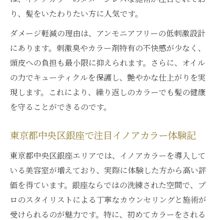
東京都中央区銀座で進化するオイルカラー
り、髪をいたわりたい方に人気です。
美しい発色を求める方へイノアカラー体験
ダメージ軽減の理由は、アンモニアフリーの低刺激設計
イノアカラーで実感する発色と色持ちの違
にあります。刺激臭やカラー剤特有の不快感が少なく、
い
頭皮への負担も最小限に抑えられます。さらに、オイル
髪にやさしいカラーで理想の仕上がりを実
の力でキューティクルを保護し、艶やかな仕上がりを実
現
現します。これにより、繰り返しのカラーでも髪の健康
イノアカラーで叶う透明感と上品なツヤ髪
を守ることができるのです。
東京都中央区銀座で人気の体験型オイルカ
東京都中央区銀座で注目イノアカラー体験記
ラー
口コミで話題のイノアカラー美髪体験まと
東京都中央区銀座エリアでは、イノアカラーを導入して
め
いる美容室が増えており、実際に体験した方から高い評
価を得ています。銀座ならではの洗練された空間で、プ
透明感とツヤを楽しむヘアカラー術
ロのスタイリストによる丁寧なカウンセリングと施術が
イノアカラーで透明感あふれる髪色に挑戦
受けられるのが魅力です。特に、初めてカラーをされる
ダメージレスなヘアカラーの秘訣を解説