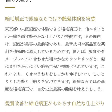
髪質改善が進化する最新縮毛矯正の特徴
縮毛矯正でダメージレスを目指すケア法
縮毛矯正で銀座ならではの艶髪体験を実感
銀座の縮毛矯正サロンで学ぶ新常識とは
東京都中央区銀座で体験できる縮毛矯正は、他エリアと
髪質改善と縮毛矯正の組み合わせが注目
は一線を画す艶やかな仕上がりが特徴です。その理由
縮毛矯正で叶う持続型髪質改善の秘訣
は、銀座が美容の最前線であり、最新技術や高品質な薬
縮毛矯正なら自然な艶髪も夢じゃない
剤を積極的に導入しているためです。例えば、髪質やダ
メージレベルに合わせた細やかなカウンセリングと、髪
縮毛矯正で自然な艶感を引き出すコツ
に負担をかけにくい施術工程が標準化されています。こ
銀座流の髪質改善と縮毛矯正の融合技術
れにより、くせやうねりをしっかり伸ばしつつ、しっと
艶髪を維持する縮毛矯正アフターケア法
りとした艶と手触りを実現できます。銀座ならではの高
縮毛矯正でパサつきを抑える髪質改善術
度な縮毛矯正で、自分史上最高の艶髪を叶えましょう。
自然な仕上がりが叶う縮毛矯正の選び方
美しいストレートを実現する方法とは
髪質改善と縮毛矯正がもたらす自然な仕上がり
縮毛矯正で叶う美しいストレートの基本