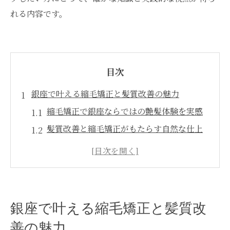
れる内容です。
目次
銀座で叶える縮毛矯正と髪質改善の魅力
縮毛矯正で銀座ならではの艶髪体験を実感
髪質改善と縮毛矯正がもたらす自然な仕上
がり
銀座の縮毛矯正で叶うトレンドヘアの秘密
髪質改善専門サロンの縮毛矯正技術とは
縮毛矯正と髪質改善の口コミが高評価な理
銀座で叶える縮毛矯正と髪質改
由
善の魅力
髪質改善に効く縮毛矯正の新常識