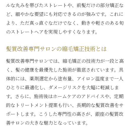
髪質改善と縮毛矯正で傷みにくい髪へ導く
ルな丸みを帯びたストレートや、前髪だけの部分矯正な
ど、細やかな要望にも対応できるのが強みです。これに
縮毛矯正後のダメージ予防と髪質改善法
より、ただ真っ直ぐなだけでなく、動きや軽さのある旬
銀座の縮毛矯正サロンが提案するケア術
のストレートヘアを実現しやすくなります。
髪を守る縮毛矯正と髪質改善の実践ポイン
ト
髪質改善専門サロンの縮毛矯正技術とは
髪質改善専門サロンでは、縮毛矯正の技術力が一段と高
く、髪の健康を最優先した施術が徹底されています。具
体的には、薬剤選定から塗布量、アイロン温度まで一人
ひとりに最適化し、ダメージリスクを大幅に軽減しま
す。さらに、施術後はホームケアのアドバイスや、定期
的なトリートメント提案も行い、長期的な髪質改善をサ
ポートします。こうした専門性の高さが、銀座の髪質改
善サロンの大きな魅力となっています。