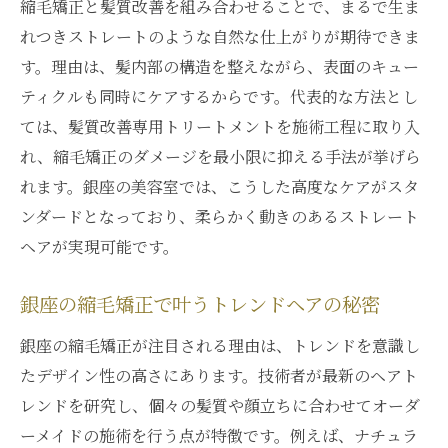
縮毛矯正と髪質改善を組み合わせることで、まるで生ま
銀座のプロが勧める髪質改善の施術手順
れつきストレートのような自然な仕上がりが期待できま
縮毛矯正と髪質改善の相乗効果を解説
す。理由は、髪内部の構造を整えながら、表面のキュー
美しいストレートを持続させるケア方法
ティクルも同時にケアするからです。代表的な方法とし
ては、髪質改善専用トリートメントを施術工程に取り入
縮毛矯正で失敗しない髪質改善のコツ
れ、縮毛矯正のダメージを最小限に抑える手法が挙げら
縮毛矯正専門ならではの髪質改善術
れます。銀座の美容室では、こうした高度なケアがスタ
縮毛矯正専門サロンの髪質改善力を徹底解
ンダードとなっており、柔らかく動きのあるストレート
説
ヘアが実現可能です。
銀座の縮毛矯正が選ばれる理由と特徴
髪質改善に特化した縮毛矯正施術の流れ
銀座の縮毛矯正で叶うトレンドヘアの秘密
縮毛矯正専門ならではのダメージケア対策
銀座の縮毛矯正が注目される理由は、トレンドを意識し
専門店の髪質改善で得られる満足感とは
たデザイン性の高さにあります。技術者が最新のヘアト
ダメージを抑える縮毛矯正の秘訣を解説
レンドを研究し、個々の髪質や顔立ちに合わせてオーダ
ダメージレスな縮毛矯正の選び方と注意点
ーメイドの施術を行う点が特徴です。例えば、ナチュラ