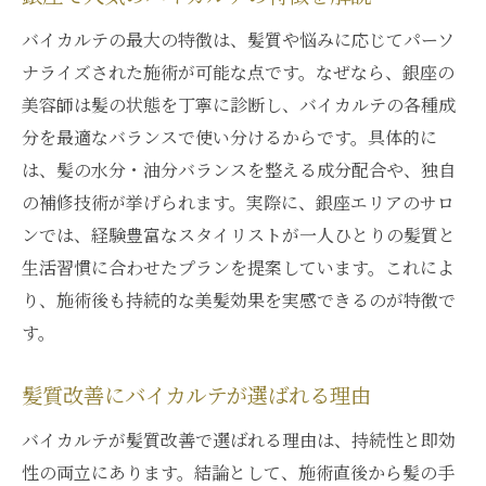
バイカルテでうねりを抑えるポイント
髪のうねり対策にバイカルテが人気の訳
バイカルテの最大の特徴は、髪質や悩みに応じてパーソ
ナライズされた施術が可能な点です。なぜなら、銀座の
バイカルテを使ったうねり解消体験談
美容師は髪の状態を丁寧に診断し、バイカルテの各種成
銀座エリアで話題の髪質改善体験ガイド
分を最適なバランスで使い分けるからです。具体的に
銀座で話題のバイカルテ体験ガイド
は、髪の水分・油分バランスを整える成分配合や、独自
バイカルテを体験できる美容サロン選び
の補修技術が挙げられます。実際に、銀座エリアのサロ
髪質改善に通うならバイカルテで決まり
ンでは、経験豊富なスタイリストが一人ひとりの髪質と
バイカルテ体験者のリアルな感想を紹介
生活習慣に合わせたプランを提案しています。これによ
銀座でバイカルテ体験前に知りたいこと
り、施術後も持続的な美髪効果を実感できるのが特徴で
す。
バイカルテと縮毛矯正の違いを徹底解説
バイカルテと縮毛矯正の違いを比較
髪質改善にバイカルテが選ばれる理由
髪質改善にバイカルテと縮毛矯正どちらが
最適？
バイカルテが髪質改善で選ばれる理由は、持続性と即効
性の両立にあります。結論として、施術直後から髪の手
バイカルテの特徴と縮毛矯正の違いを解説