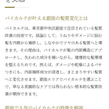
髪質改善でバイカルテが高評価の理由
バイカルテの髪質改善効果を徹底検証
バイカルテが叶える銀座の髪質変化とは
髪悩みにバイカルテが最適な理由とは
バイカルテで叶う理想の髪質改善体験
バイカルテは、東京都中央区銀座で注目されている髪質
銀座で注目のバイカルテ効果と持続力
改善の技術です。結論として、うねりやダメージに悩む
髪を内側から補修し、しなやかでツヤのある髪質へと導
バイカルテの効果と持続期間の真実
きます。その理由は、バイカルテが髪の内部構造にアプ
銀座で注目されるバイカルテの特徴
ローチし、失われた成分を補いながら、健康的な髪環境
髪質改善にバイカルテが与える効果
を整えるためです。例えば、ダメージや乾燥によるパサ
バイカルテの持続力を高めるコツとは
つきにも、内部補修成分が浸透し、まとまりやすい髪質
銀座でバイカルテ効果が続く理由を解説
へと変化させます。銀座エリアでバイカルテを選ぶこと
髪のうねり対策にバイカルテを選ぶ理由
で、単なる表面的なケアでは得られない根本的な髪質改
バイカルテが髪のうねりに強い理由
善が期待できます。
うねり髪質改善にバイカルテが効果的
銀座で人気のバイカルテの特徴を解説