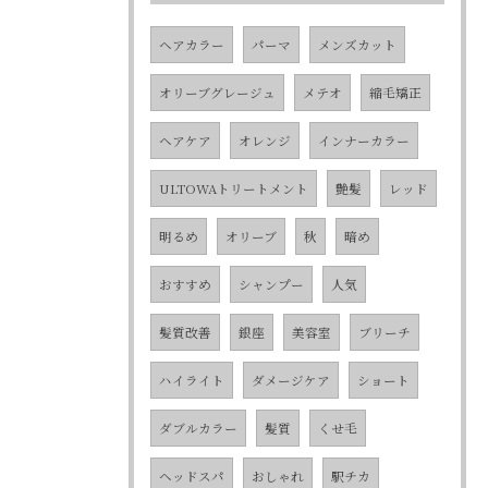
ヘアカラー
パーマ
メンズカット
オリーブグレージュ
メテオ
縮毛矯正
ヘアケア
オレンジ
インナーカラー
ULTOWAトリートメント
艶髪
レッド
明るめ
オリーブ
秋
暗め
おすすめ
シャンプー
人気
髪質改善
銀座
美容室
ブリーチ
ハイライト
ダメージケア
ショート
ダブルカラー
髪質
くせ毛
ヘッドスパ
おしゃれ
駅チカ