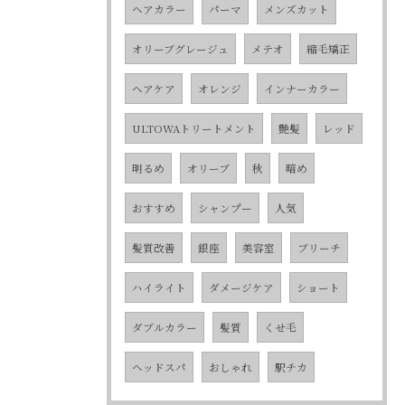
ヘアカラー
パーマ
メンズカット
オリーブグレージュ
メテオ
縮毛矯正
ヘアケア
オレンジ
インナーカラー
ULTOWAトリートメント
艶髪
レッド
明るめ
オリーブ
秋
暗め
おすすめ
シャンプー
人気
髪質改善
銀座
美容室
ブリーチ
ハイライト
ダメージケア
ショート
ダブルカラー
髪質
くせ毛
ヘッドスパ
おしゃれ
駅チカ