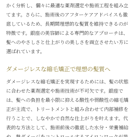
かく分析し、個々に最適な薬剤選定や施術工程を組み立
縮毛矯正専門店で叶える自然なメンズヘア
てます。さらに、施術後のアフターケアアドバイスも徹
銀座で人気のメンズ縮毛矯正ポイント
底しているため、長期間理想的な髪質を維持できるのが
男性の髪質改善に効果的な縮毛矯正術
特徴です。銀座の美容師による専門的なアプローチは、
髪へのやさしさと仕上がりの美しさを両立させたい方に
選ばれています。
ダメージレスな縮毛矯正で理想の髪質へ
ダメージレスな縮毛矯正を実現するためには、髪の状態
に合わせた薬剤選定や施術技術が不可欠です。銀座で
は、髪への負担を最小限に抑える酸性や弱酸性の縮毛矯
正が主流で、トリートメントと組み合わせて内部補修を
行うことで、しなやかで自然な仕上がりを叶えます。代
表的な方法として、施術前後の徹底した水分・栄養補給
や、熱ダメージをコントロールするアイロンワークが挙