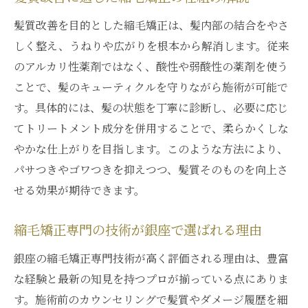
銀座で選ばれるダメージレス施術の秘密
髪質改善を目的とした縮毛矯正は、髪内部の結合をやさ
縮毛矯正専門技術だから叶う美髪ケア
しく整え、うねりや広がりを根本から解消します。従来
のアルカリ性薬剤ではなく、酸性や弱酸性の薬剤を使う
ダメージを防ぐ縮毛矯正の工夫と特徴
ことで、髪のキューティクルを守りながら施術が可能で
縮毛矯正専門の技術力で美髪を手に入れる
す。具体的には、髪の状態を丁寧に診断し、必要に応じ
専門スタッフによる縮毛矯正の実力とは
てトリートメント成分を併用することで、柔らかくしな
銀座の縮毛矯正専門店の技術が高評価な理
やかな仕上がりを目指します。このような方法により、
由
パサつきやゴワつきを抑えつつ、髪質そのものを向上さ
髪質改善に強い縮毛矯正の特徴を解説
せる効果が期待できます。
上手い施術者による髪質改善の体感談
専門性が光る銀座の縮毛矯正サービス
縮毛矯正専門の技術が銀座で選ばれる理由
メンズにもおすすめの銀座縮毛矯正情報
銀座の縮毛矯正専門技術が高く評価される理由は、豊富
男性も満足の銀座縮毛矯正体験談
な経験と最新の知見を持つプロが揃っている点にありま
メンズ向け髪質改善と縮毛矯正の選び方
す。施術前のカウンセリングで髪質やダメージ履歴を細