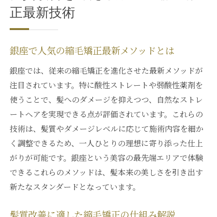
縮毛矯正で叶える理想的なストレートヘア
正最新技術
髪質改善と縮毛矯正の体験談を紹介
銀座で受ける縮毛矯正の安心ポイント
銀座で人気の縮毛矯正最新メソッドとは
縮毛矯正の施術前後の変化と満足度
上手い施術者がいる縮毛矯正専門店の特徴
銀座では、従来の縮毛矯正を進化させた最新メソッドが
自然な仕上がりなら銀座の縮毛矯正が最適
注目されています。特に酸性ストレートや弱酸性薬剤を
使うことで、髪へのダメージを抑えつつ、自然なストレ
自然な仕上がりを求める縮毛矯正のコツ
ートヘアを実現できる点が評価されています。これらの
髪質改善と馴染む縮毛矯正の選び方
技術は、髪質やダメージレベルに応じて施術内容を細か
銀座発の縮毛矯正メニューが好評な理由
く調整できるため、一人ひとりの理想に寄り添った仕上
縮毛矯正専門のプロが提案する自然美髪
がりが可能です。銀座という美容の最先端エリアで体験
上手い仕上がりを叶える髪質改善ポイント
できるこれらのメソッドは、髪本来の美しさを引き出す
ダメージレスを重視した髪質改善の秘訣
新たなスタンダードとなっています。
縮毛矯正で髪にやさしい施術法とは
髪質改善に適した縮毛矯正の仕組み解説
髪質改善をサポートする縮毛矯正ケア術