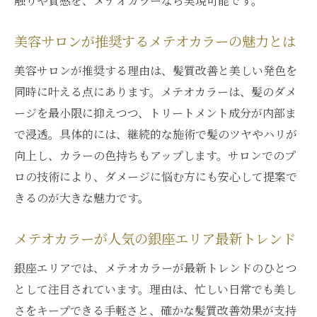
触りや質感を、メテオカラーなら実現可能です。
髪質改善に役立つメテオカラーの具体的メ
リット
美容サロンが推奨するメテオカラーの魅力とは
メテオカラーで得られる髪の変化とその理
美容サロンが推奨する理由は、髪質改善と美しい発色を
由
同時に叶える点にあります。メテオカラーは、髪のダメ
美しいツヤ髪へ導くメテオカラー施術の実
ージを最小限に抑えつつ、トリートメント成分が内部ま
力
で浸透。具体的には、継続的な施術で髪のツヤやハリが
持続する髪質改善を叶えるメテオカラーの
向上し、カラーの色持ちもアップします。サロンでのプ
特徴
ロの技術により、ダメージに悩む方にも安心して提案で
理想の髪質へ近づくメテオカラー体験の魅
きるのが大きな魅力です。
力
髪への負担が少ない最新施術のポイント
メテオカラーが人気の銀座エリア最新トレンド
メテオカラーが髪への負担を抑える理由を
銀座エリアでは、メテオカラーが最新トレンドのひとつ
解説
として注目されています。理由は、忙しい日常でも美し
最新メテオカラー施術のポイントと注意点
さをキープできる手軽さと、確かな髪質改善効果が支持