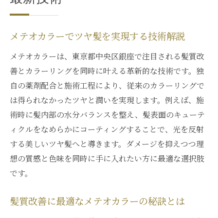
髪質改善を目指す方にメテオカラーが人気
の理由
メテオカラーでツヤ髪を実現する技術解説
東京都中央区銀座で話題の髪質改善法
メテオカラーは、東京都中央区銀座で注目される髪質改
銀座で話題のメテオカラー髪質改善事例紹
善とカラーリングを同時に叶える革新的な技術です。独
介
自の薬剤配合と施術工程により、従来のカラーリングで
美容サロンが推奨するメテオカラーの魅力
は得られなかったツヤと潤いを実現します。例えば、施
とは
術時に髪内部の水分バランスを整え、髪表面のキューテ
メテオカラーが人気の銀座エリア最新トレ
ィクルをなめらかにコーティングすることで、光を反射
ンド
する美しいツヤ髪へと導きます。ダメージを抑えつつ理
髪質改善を叶える銀座のメテオカラー施術
想の質感と色味を同時に手に入れたい方に最適な選択肢
体験
です。
銀座で選ばれる髪質改善メニューとメテオ
カラー
髪質改善に最適なメテオカラーの秘訣とは
口コミで広がるメテオカラー髪質改善の実