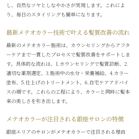
ダメージを抑えたい方に最適なメテオカラー
し、自然なツヤとしなやかさが実現します。これによ
ダメージを抑えるメテオカラーの施術工程
り、毎日のスタイリングも簡単になります。
解説
髪質改善とダメージケアを両立するメテオ
最新メテオカラー技術で叶える髪質改善の流れ
カラー
最新のメテオカラー施術は、カウンセリングからアフタ
なぜメテオカラーが髪にやさしい施術なの
ーケアまで一貫したプロセスで髪質改善をサポートしま
か
す。具体的な流れは、1.カウンセリングで髪質診断、2.
メテオカラーのダメージ抑制効果の秘密を
適切な薬剤選定、3.施術中の水分・栄養補給、4.カラー
公開
塗布、5.仕上げのトリートメント、6.自宅ケアアドバイ
敏感な髪にも安心なメテオカラーの特徴紹
スの順です。これらの工程により、カラーと同時に髪本
介
来の美しさを引き出します。
メテオカラーで叶う低ダメージ髪質改善の
メテオカラーが注目される銀座サロンの特徴
魅力
柔らかさと輝きを同時に得る方法を解説
銀座エリアのサロンがメテオカラーで注目される理由