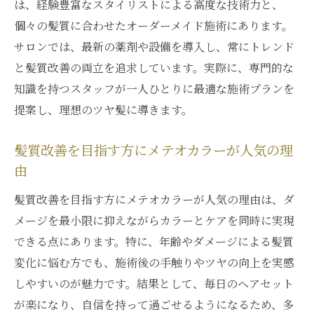
は、経験豊富なスタイリストによる高度な技術力と、
メテオカラーで柔らかさと輝きを両立する
個々の髪質に合わせたオーダーメイド施術にあります。
方法
サロンでは、最新の薬剤や設備を導入し、常にトレンド
髪質改善におけるメテオカラーの効果的な
と髪質改善の両立を追求しています。実際に、専門的な
活用法
知識を持つスタッフが一人ひとりに最適な施術プランを
柔らかいツヤ髪を目指すメテオカラー施術
提案し、理想のツヤ髪に導きます。
の流れ
メテオカラーで理想の手触りを実現するコ
髪質改善を目指す方にメテオカラーが人気の理
ツ
由
輝き高まるメテオカラー髪質改善のポイン
髪質改善を目指す方にメテオカラーが人気の理由は、ダ
ト
メージを最小限に抑えながらカラーとケアを同時に実現
柔らかさとツヤ感を与えるメテオカラーの
できる点にあります。特に、年齢やダメージによる髪質
秘訣
変化に悩む方でも、施術後の手触りやツヤの向上を実感
銀座エリアで体験できる髪質改善の魅力
しやすいのが魅力です。結果として、毎日のヘアセット
銀座で体験できるメテオカラー髪質改善の
が楽になり、自信を持って過ごせるようになるため、多