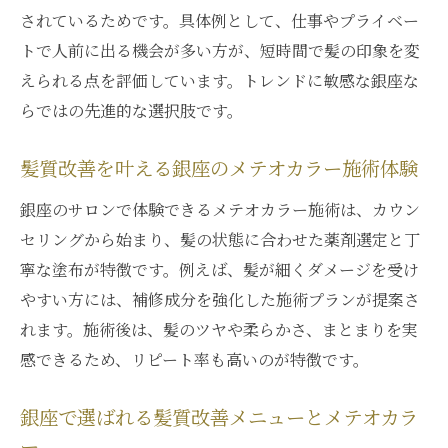
髪質改善のためのメテオカラー施術方法紹
されているためです。具体例として、仕事やプライベー
介
トで人前に出る機会が多い方が、短時間で髪の印象を変
髪にやさしいメテオカラーの施術プロセス
えられる点を評価しています。トレンドに敏感な銀座な
とは
らではの先進的な選択肢です。
負担軽減にこだわるメテオカラーの特徴ま
髪質改善を叶える銀座のメテオカラー施術体験
とめ
理想の仕上がりを目指すメテオカラー施術
銀座のサロンで体験できるメテオカラー施術は、カウン
の秘訣
セリングから始まり、髪の状態に合わせた薬剤選定と丁
寧な塗布が特徴です。例えば、髪が細くダメージを受け
やすい方には、補修成分を強化した施術プランが提案さ
れます。施術後は、髪のツヤや柔らかさ、まとまりを実
感できるため、リピート率も高いのが特徴です。
銀座で選ばれる髪質改善メニューとメテオカラ