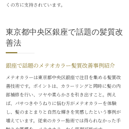
特徴
くの方に支持されています。
銀座エリアで選ばれるメテオカラーの理由
解説
メテオカラーが銀座の髪質改善で人気の背
東京都中央区銀座で話題の髪質改
景
善法
銀座で注目されるメテオカラー体験談まと
め
銀座で話題のメテオカラー髪質改善事例紹介
メテオカラー施術が銀座で評価されるポイ
ント
メテオカラーは東京都中央区銀座で注目を集める髪質改
銀座のサロンで叶うメテオカラー髪質改善
善技術です。ポイントは、カラーリングと同時に髪の内
体感
部補修を行い、ツヤや柔らかさを引き出すこと。例え
ば、パサつきやうねりに悩む方がメテオカラーを体験
理想の髪質へ導くメテオカラーの効果とは
し、髪のまとまりと自然な輝きを実感したという事例が
メテオカラーで理想の髪質を実現する効果
増えています。従来のカラー施術では得られなかった手
解説