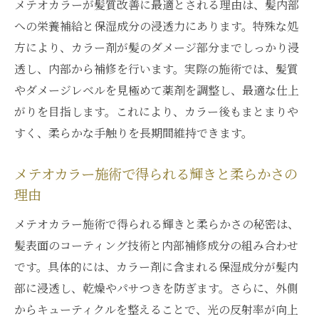
メテオカラーが髪質改善に最適とされる理由は、髪内部
力
への栄養補給と保湿成分の浸透力にあります。特殊な処
髪質改善ならメテオカラーが選ばれる理由
方により、カラー剤が髪のダメージ部分までしっかり浸
透し、内部から補修を行います。実際の施術では、髪質
メテオカラーが髪質改善に有効な根拠を解
やダメージレベルを見極めて薬剤を調整し、最適な仕上
説
がりを目指します。これにより、カラー後もまとまりや
他施術と比較したメテオカラーの強みとは
すく、柔らかな手触りを長期間維持できます。
髪への優しさと効果で選ばれるメテオカラ
ー
メテオカラー施術で得られる輝きと柔らかさの
リピーター続出のメテオカラー髪質改善体
理由
験談
メテオカラー施術で得られる輝きと柔らかさの秘密は、
メテオカラーが支持される理由と活用ポイ
髪表面のコーティング技術と内部補修成分の組み合わせ
ント
です。具体的には、カラー剤に含まれる保湿成分が髪内
髪質改善を重視する方にメテオカラーが最
部に浸透し、乾燥やパサつきを防ぎます。さらに、外側
適な理由
からキューティクルを整えることで、光の反射率が向上