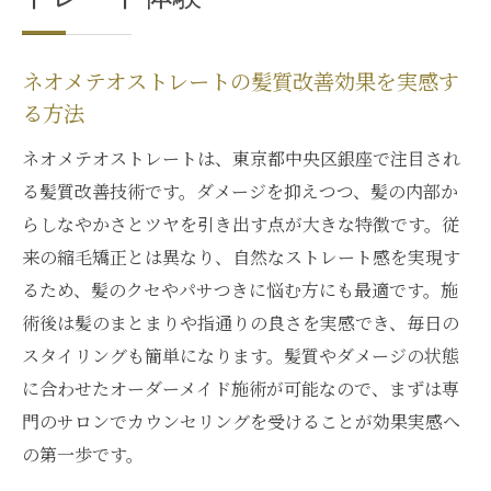
髪質改善に最適なネオメテオストレート選
び
ネオメテオストレートの髪質改善効果を実感す
ネオメテオストレートで得られる自然な美
る方法
髪体験
ネオメテオストレートは、東京都中央区銀座で注目され
自然なストレートへ導く髪質改善の秘訣
る髪質改善技術です。ダメージを抑えつつ、髪の内部か
ネオメテオストレートで叶う自然なストレ
らしなやかさとツヤを引き出す点が大きな特徴です。従
ートの理由
来の縮毛矯正とは異なり、自然なストレート感を実現す
髪質改善に欠かせないネオメテオストレー
るため、髪のクセやパサつきに悩む方にも最適です。施
トの技術
術後は髪のまとまりや指通りの良さを実感でき、毎日の
ネオメテオストレートがもたらす柔らかい
スタイリングも簡単になります。髪質やダメージの状態
質感の秘密
に合わせたオーダーメイド施術が可能なので、まずは専
自然な仕上がりと髪質改善の両立を目指す
門のサロンでカウンセリングを受けることが効果実感へ
方法
の第一歩です。
ネオメテオストレート活用で理想の髪質改