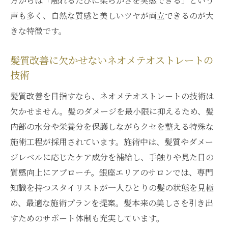
方からは「触れるたびに柔らかさを実感できる」という
イント
声も多く、自然な質感と美しいツヤが両立できるのが大
ネオメテオストレート選びで失敗しないた
きな特徴です。
めのコツ
髪質改善を叶えるネオメテオストレートの
髪質改善に欠かせないネオメテオストレートの
選択基準
技術
自分らしい美髪を目指すネオメテオストレ
髪質改善を目指すなら、ネオメテオストレートの技術は
ート提案
欠かせません。髪のダメージを最小限に抑えるため、髪
髪質改善で理想の美しさを手に入れる方法
内部の水分や栄養分を保護しながらクセを整える特殊な
施術工程が採用されています。施術中は、髪質やダメー
ジレベルに応じたケア成分を補給し、手触りや見た目の
質感向上にアプローチ。銀座エリアのサロンでは、専門
知識を持つスタイリストが一人ひとりの髪の状態を見極
め、最適な施術プランを提案。髪本来の美しさを引き出
すためのサポート体制も充実しています。