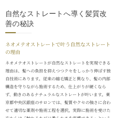
髪質改善でお悩み解決ネオメテオストレー
トの実践法
自然なストレートへ導く髪質改
ネオメテオストレート施術で髪の悩みをケ
善の秘訣
アする方法
髪質改善を目的としたネオメテオストレー
ネオメテオストレートで叶う自然なストレート
ト活用事例
の理由
ネオメテオストレートで自分らしい髪質へ
導くヒント
ネオメテオストレートが自然なストレートを実現できる
髪の悩み解消を叶えるネオメテオストレー
理由は、髪への負担を抑えつつクセをしっかり伸ばす独
トの活かし方
自技術にあります。従来の縮毛矯正と異なり、髪の内部
構造を守りながら施術するため、仕上がりが硬くなら
自分らしい美しさを引き出す髪質改善の選び方
ず、動きのあるナチュラルなストレートが叶います。東
自分に合ったネオメテオストレート施術の
京都中央区銀座のサロンでは、髪質やクセの強さに合わ
見極め方
せて適切な薬剤や施術工程を選択。実際に施術を受けた
髪質改善で引き出す自分らしい美しさのポ