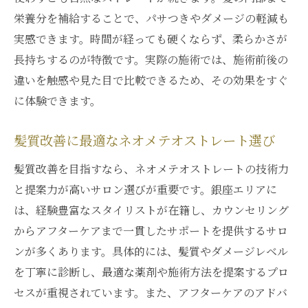
ネオメテオストレートなら理想の髪質も実現
栄養分を補給することで、パサつきやダメージの軽減も
ネオメテオストレートで理想の髪質へ近づ
実感できます。時間が経っても硬くならず、柔らかさが
くヒント
長持ちするのが特徴です。実際の施術では、施術前後の
髪質改善に適したネオメテオストレートの
違いを触感や見た目で比較できるため、その効果をすぐ
選び方
に体験できます。
ネオメテオストレートの施術で変わる髪の
質感
髪質改善に最適なネオメテオストレート選び
理想の髪質を叶えるネオメテオストレート
髪質改善を目指すなら、ネオメテオストレートの技術力
の実力
と提案力が高いサロン選びが重要です。銀座エリアに
髪質改善を目指す方に最適なネオメテオス
は、経験豊富なスタイリストが在籍し、カウンセリング
トレート
からアフターケアまで一貫したサポートを提供するサロ
ネオメテオストレートと髪質改善の最新ト
ンが多くあります。具体的には、髪質やダメージレベル
レンド
を丁寧に診断し、最適な薬剤や施術方法を提案するプロ
東京都中央区銀座で話題の髪質改善法とは
セスが重視されています。また、アフターケアのアドバ