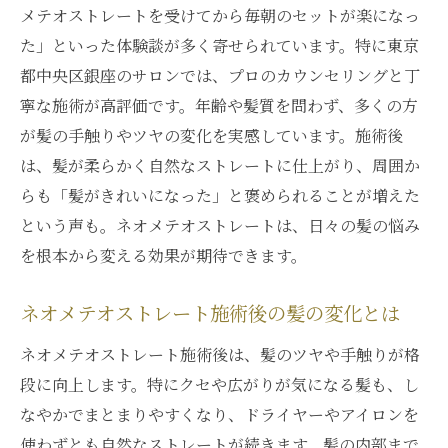
メテオストレートを受けてから毎朝のセットが楽になっ
トの安心感
た」といった体験談が多く寄せられています。特に東京
柔らかな仕上がりが魅力の最新施術
都中央区銀座のサロンでは、プロのカウンセリングと丁
ネオメテオストレートで得られる柔らかな
寧な施術が高評価です。年齢や髪質を問わず、多くの方
手触り
が髪の手触りやツヤの変化を実感しています。施術後
髪質改善と柔らかさを両立する最新施術法
は、髪が柔らかく自然なストレートに仕上がり、周囲か
ネオメテオストレートの仕上がりが支持さ
らも「髪がきれいになった」と褒められることが増えた
れる理由
という声も。ネオメテオストレートは、日々の髪の悩み
を根本から変える効果が期待できます。
髪質改善向きのネオメテオストレート活用
術
ネオメテオストレート施術後の髪の変化とは
柔らかい髪質を目指すネオメテオストレー
トの効果
ネオメテオストレート施術後は、髪のツヤや手触りが格
段に向上します。特にクセや広がりが気になる髪も、し
最新の髪質改善施術ネオメテオストレート
なやかでまとまりやすくなり、ドライヤーやアイロンを
の実力
使わずとも自然なストレートが続きます。髪の内部まで