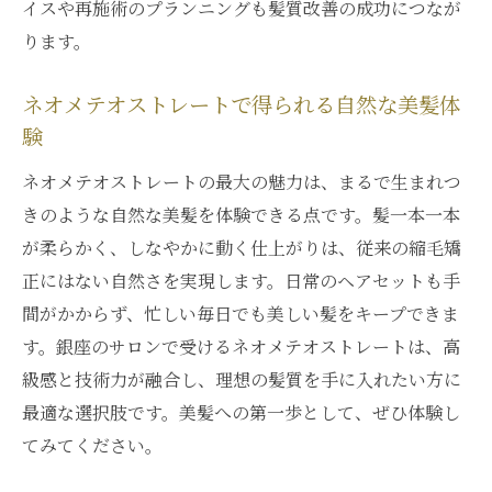
東京都中央区で注目のネオメテオストレー
イスや再施術のプランニングも髪質改善の成功につなが
ト事情
ります。
銀座エリアで選ばれる髪質改善最新施術
ネオメテオストレートで得られる自然な美髪体
ネオメテオストレートの魅力を銀座で体験
験
髪質改善を叶える銀座のネオメテオストレ
ネオメテオストレートの最大の魅力は、まるで生まれつ
ート人気
きのような自然な美髪を体験できる点です。髪一本一本
東京都中央区で話題のネオメテオストレー
が柔らかく、しなやかに動く仕上がりは、従来の縮毛矯
ト活用法
正にはない自然さを実現します。日常のヘアセットも手
銀座で美髪を目指すための髪質改善施術選
間がかからず、忙しい毎日でも美しい髪をキープできま
び
す。銀座のサロンで受けるネオメテオストレートは、高
髪の悩みを解決するネオメテオストレート活用
級感と技術力が融合し、理想の髪質を手に入れたい方に
術
最適な選択肢です。美髪への第一歩として、ぜひ体験し
パサつきやうねりにネオメテオストレート
てみてください。
が有効な理由