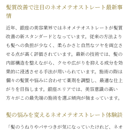
髪質改善で注目のネオメテオストレート最新事
善へ
情
髪質改善を重視したネオメテオストレート
の選び方
近年、銀座の美容業界ではネオメテオストレートが髪質
ダメージを抑えたい方に最適な新技術
改善の新スタンダードとなっています。従来の方法より
も髪への負担が少なく、柔らかさと自然なツヤを両立さ
ネオメテオストレートで髪ダメージを最小
せる点が高く評価されています。最新の技術では、髪の
限に抑えるポイント
内部構造を整えながら、クセや広がりを抑える成分を効
髪質改善とダメージレスを実現する新技術
果的に浸透させる手法が用いられています。施術の際は
の魅力
個々の髪質や悩みに合わせて薬剤を調整し、最適な仕上
ネオメテオストレートの施術で実感する髪
がりを目指します。銀座エリアでは、美容意識の高い
の変化
方々がこの最先端の施術を選ぶ傾向が強まっています。
髪に優しいネオメテオストレートの選び方
ダメージに悩む方へネオメテオストレート
髪の悩みを変えるネオメテオストレート体験談
の提案
「髪のうねりやパサつきが気になっていたけれど、ネオ
髪質改善と同時に叶うネオメテオストレー