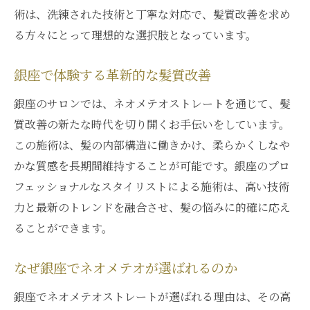
術は、洗練された技術と丁寧な対応で、髪質改善を求め
革命的なネオメテオの特徴とは
る方々にとって理想的な選択肢となっています。
髪質を変えるネオメテオの進化
ネオメテオがもたらす髪質革命
銀座で体験する革新的な髪質改善
改善効果で注目のネオメテオ技術
銀座のサロンでは、ネオメテオストレートを通じて、髪
ネオメテオで得られる髪質改善
質改善の新たな時代を切り開くお手伝いをしています。
銀座で体験できる髪質改善ストレート
この施術は、髪の内部構造に働きかけ、柔らかくしなや
銀座での髪質改善体験が人気の理由
かな質感を長期間維持することが可能です。銀座のプロ
フェッショナルなスタイリストによる施術は、高い技術
髪質改善ストレートの新しい選択肢
力と最新のトレンドを融合させ、髪の悩みに的確に応え
銀座で試す髪質改善ストレート
ることができます。
銀座での髪質改善が支持される理由
話題の銀座サロンで髪質改善を体感
なぜ銀座でネオメテオが選ばれるのか
髪質改善を銀座で実現する方法
銀座でネオメテオストレートが選ばれる理由は、その高
縮毛矯正とどう違う？ネオメテオの秘密