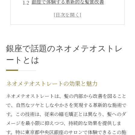
銀座で体験する革新的な髪質改善
なぜ銀座でネオメテオが選ばれるのか
ネオメテオストレートのメリットとは
髪質改善に最適なネオメテオ体験
ネオメテオを選ぶ理由とその効果
銀座で話題のネオメテオストレ
ネオメテオストレートの持続性に迫る
ートとは
持続するネオメテオストレートの秘密
効果が長続きする施術のポイント
ネオメテオストレートの効果と魅力
ネオメテオで実現する持続力の理由
持続性を高めるネオメテオの技術
ネオメテオストレートは、髪の内部から改善を図ること
ネオメテオの効果が続く仕組み
で、自然なツヤとしなやかさを実現する革新的な施術で
す。この技術は、従来の縮毛矯正とは異なり、髪へのダ
長期間保つネオメテオの施術法
メージを最小限に抑えつつ、持続的な効果を提供しま
髪質改善に新革命 ネオメテオストレート
す。特に東京都中央区銀座のサロンで体験できるこの施
新しい髪質改善の可能性を探る