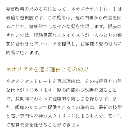
髪に優しいネオメテオストレートの魅力
髪質改善を求める方にとって、ネオメテオストレートは
髪に優しいネオメテオの技術とは
最適な選択肢です。この施術は、髪の内側から改善を図
なぜネオメテオは髪に優しいのか
ることで、健康的でしなやかな髪を実現します。銀座の
サロンでは、経験豊富なスタイリストが一人ひとりの髪
髪への優しさを実感できる施術
質に合わせたアプローチを提供し、お客様の髪の悩みに
ネオメテオの優しさを体験する
的確に応えます。
髪を守るネオメテオの魅力
髪に優しいネオメテオの実力
ネオメテオを選ぶ理由とその効果
ネオメテオストレートで自然なツヤを実現
ネオメテオストレートを選ぶ理由は、その持続性と自然
自然なツヤを引き出すネオメテオ
な仕上がりにあります。髪の内部から改善を図ること
ネオメテオで得られる自然な輝き
で、長期間にわたって健康的な美しさを保ちます。ま
ツヤのある髪を作るネオメテオ
た、銀座のサロンで提供されるこの施術は、最新の技術
自然なツヤを実現する技術とは
と高い専門性を持つスタイリストによるもので、安心し
て髪質改善を任せることができます。
輝く髪を実現するネオメテオ