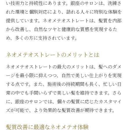
い技術力と持続性にあります。銀座のサロンは、洗練さ
縮毛矯正とネオメテオの違いを解説
れた環境と個別対応により、訪れる人々に特別な体験を
ネオメテオが縮毛矯正と異なる理由
提供しています。ネオメテオストレートは、髪質を内部
髪質改善と縮毛矯正の違いを探る
から改善し、自然なツヤと健康的な質感を実現するた
ネオメテオのユニークな特性とは
め、多くの方に支持されています。
縮毛矯正と比べたネオメテオの魅力
ネオメテオストレートのメリットとは
ネオメテオの特性を知る方法
ネオメテオストレートの最大のメリットは、髪へのダメ
東京都中央区で人気のネオメテオ体験
ージを最小限に抑えつつ、自然で美しい仕上がりを実現
中央区で人気のネオメテオの秘密
する点です。また、施術後の持続期間も長く、忙しい日
東京都中央区で体験するネオメテオ
常の中でも手間いらずで美しい髪を維持できます。さら
人気を集めるネオメテオの理由
に、銀座のサロンでは、個々の髪質に応じたカスタマイ
中央区で選ばれるネオメテオとは
ズが可能で、より効果的な髪質改善が期待できます。
東京都中央区でのネオメテオ体験
中央区で試すネオメテオの魅力
髪質改善に最適なネオメテオ体験