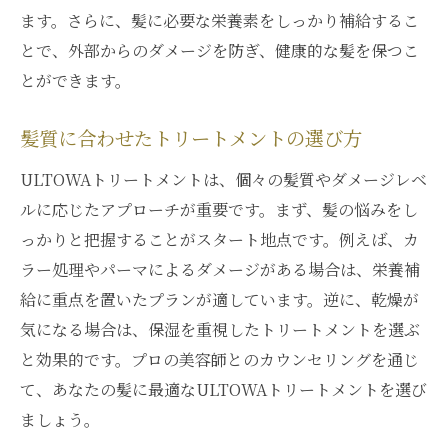
ます。さらに、髪に必要な栄養素をしっかり補給するこ
銀座のラグジュアリーサロンで体験する
とで、外部からのダメージを防ぎ、健康的な髪を保つこ
ULTOWAトリートメントの魅力
とができます。
銀座サロンの特徴とアクセス
プロのスタイリストによる施術
髪質に合わせたトリートメントの選び方
サロンの雰囲気とサービス
ULTOWAトリートメントは、個々の髪質やダメージレベ
予約方法とおすすめの時間帯
ルに応じたアプローチが重要です。まず、髪の悩みをし
VIP体験ができる特別プラン
っかりと把握することがスタート地点です。例えば、カ
ULTOWAトリートメントの相性が良いヘア
ラー処理やパーマによるダメージがある場合は、栄養補
スタイル
給に重点を置いたプランが適しています。逆に、乾燥が
ULTOWAトリートメントで叶える究極の髪質改
気になる場合は、保湿を重視したトリートメントを選ぶ
善
と効果的です。プロの美容師とのカウンセリングを通じ
髪質改善のための継続的なケア
て、あなたの髪に最適なULTOWAトリートメントを選び
ましょう。
ULTOWAトリートメントによる変化の実例