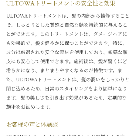
ULTOWAトリートメントの安全性と効果
日々のスタイリングを楽しくするULTOWAトリ
ULTOWAトリートメントは、髪の内部から補修すること
ートメントの実力
で、しっとりとした質感と自然な艶を持続的に与えるこ
スタイリングが楽になる理由
とができます。このトリートメントは、ダメージヘアに
ULTOWAトリートメント後のおすすめスタ
も効果的で、髪を健やかに保つことができます。特に、
イリング法
成分は厳選された安全な素材を使用しており、敏感な頭
日常の髪の扱い方改善アドバイス
皮にも安心して使用できます。施術後は、髪が驚くほど
スタイリング製品との相性
滑らかになり、まとまりやすくなるのが特徴です。ま
髪を守るためのスタイリングテクニック
た、ULTOWAトリートメントは、髪の潤いをしっかりと
トレンドスタイルとULTOWAトリートメン
閉じ込めるため、日常のスタイリングもより簡単になり
トの組み合わせ
ます。髪の美しさを引き出す効果があるため、定期的な
施術をお勧めします。
銀座でしか味わえないULTOWAトリートメント
の贅沢体験
お客様の声と体験談
贅沢な時間を過ごすためのサロン選び