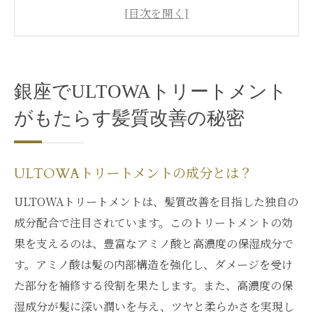
髪質に合わせたトリートメントの選び方
施術の流れと所要時間
ULTOWAトリートメントの安全性と効果
お客様の声と体験談
銀座でULTOWAトリートメント
ULTOWAトリートメントの持続効果を高め
がもたらす髪質改善の秘密
る方法
髪に潤いと輝きを！ULTOWAトリートメントの
驚きの効果
ULTOWAトリートメントの成分とは？
潤いを与えるための秘密の成分
ULTOWAトリートメントは、髪質改善を目指した独自の
輝きを引き出すプロセス
成分配合で注目されています。このトリートメントの効
他のトリートメントとの違い
果を支えるのは、豊富なアミノ酸と高濃度の保湿成分で
髪の健康を保つための日常ケア
す。アミノ酸は髪の内部構造を強化し、ダメージを受け
ULTOWAトリートメントの口コミ評価
た部分を補修する役割を果たします。また、高濃度の保
湿成分が髪に深い潤いを与え、ツヤと柔らかさを実現し
潤いと輝きが持続する理由