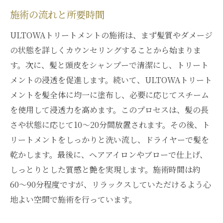
髪質に応じたカスタマイズ方法
施術の流れと所要時間
季節ごとの髪質ケアアドバイス
ULTOWAトリートメントの施術は、まず髪質やダメージ
髪質改善をサポートするホームケア商品
の状態を詳しくカウンセリングすることから始まりま
ULTOWAトリートメントを最適に活用する
す。次に、髪と頭皮をシャンプーで清潔にし、トリート
コツ
メントの浸透を促進します。続いて、ULTOWAトリート
髪質改善の最前線！銀座で試すULTOWAトリー
メントを髪全体に均一に塗布し、必要に応じてスチーム
トメント
を使用して浸透力を高めます。このプロセスは、髪の長
最前線のトリートメント技術とは？
さや状態に応じて10〜20分間放置されます。その後、ト
髪質改善のための最新研究と開発
リートメントをしっかりと洗い流し、ドライヤーで髪を
ULTOWAトリートメントによる環境への配
乾かします。最後に、ヘアアイロンやブローで仕上げ、
慮
しっとりとした質感と艶を実現します。施術時間は約
専門家が解説する髪質改善の未来
60〜90分程度ですが、リラックスしていただけるよう心
地よい空間で施術を行っています。
銀座で可能な最新のトリートメント体験
ULTOWAトリートメントを選ぶ理由