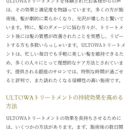
特別な日にぴったりのトリートメント
ULTOWAトリートメントを体験されたお客様からの声
は、その効果と満足度を物語っています。多くの方が施
ULTOWAトリートメントのプレミアムプラ
術後、髪が劇的に柔らかくなり、光沢が増したと驚いて
ン
います。特に、髪のダメージに悩む方々が、トリートメ
銀座ならではの特典とサービス
ント後には髪の質感が改善されたことを実感し、リピー
贅沢な体験を写真で振り返る
トする方も多数いらっしゃいます。ULTOWAトリートメ
記念日やイベントに最適なプラン
ントは、忙しい毎日でも手軽に美しい髪を維持できるた
髪の美しさを引き出すULTOWAトリートメント
め、多くの人々にとって理想的なケア方法とされていま
の新しい可能性
す。提供される銀座のサロンでは、特別な時間が過ごせ
新しい髪の美しさを引き出す技術
ると評判で、また訪れたくなる信頼性の高い施術です。
革新的なトリートメントの追求
ULTOWAトリートメントの持続効果を高める
ULTOWAトリートメントの長期的な効果
方法
髪質改善の未来に向けた展望
ULTOWAトリートメントの効果を長持ちさせるために
美しい髪を保つためのサポート体制
は、いくつかの方法があります。まず、施術後の数日間
ULTOWAトリートメントが提供する新しい