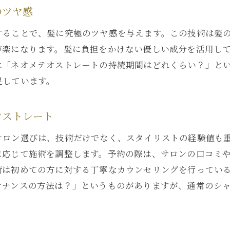
ダメージを抑える新しいアプローチ
のツヤ感
施術後の髪のしなやかさと指通りの良さ
することで、髪に究極のツヤ感を与えます。この技術は髪
ネオメテオストレートはなぜ持続性が高いのか
が楽になります。髪に負担をかけない優しい成分を活用し
髪への優しさを考慮した成分選び
は「ネオメテオストレートの持続期間はどれくらい？」とい
忙しいライフスタイルをサポートするヘアケア
足しています。
髪に優しい次世代技術ネオメテオストレートの秘密
革新的な技術がもたらす髪の変化
オストレート
髪質に合わせたカスタマイズ施術
サロン選びは、技術だけでなく、スタイリストの経験値も
髪のダメージを最小限に抑える理由
に応じて施術を調整します。予約の際は、サロンの口コミ
自然な仕上がりを追求したプロセス
術は初めての方に対する丁寧なカウンセリングを行ってい
テナンスの方法は？」というものがありますが、通常のシ
専門家が語るネオメテオストレートの魅力
他の縮毛矯正と何が違うのか
銀座のラグジュアリーサロンで体験するネオメテオストレ