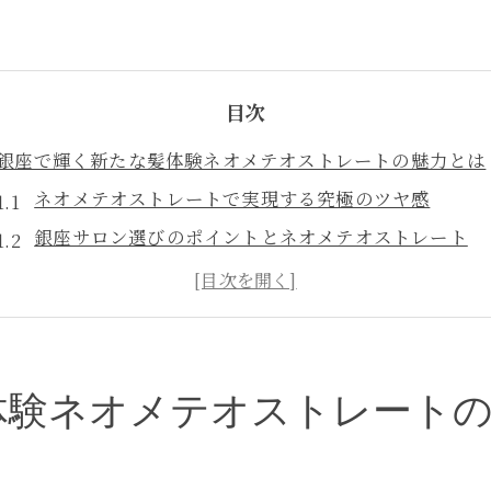
目次
銀座で輝く新たな髪体験ネオメテオストレートの魅力とは
ネオメテオストレートで実現する究極のツヤ感
銀座サロン選びのポイントとネオメテオストレート
髪質改善を求める方に最適な選択肢
ネオメテオストレートの施術プロセスを詳しく解説
時間のない現代人に最適なヘアケア法
ネオメテオストレートが叶えるスタイリングの自由度
体験ネオメテオストレート
ネオメテオストレートで解決する髪の悩み驚きの効果
くせ毛やうねりを徹底的に解消する方法