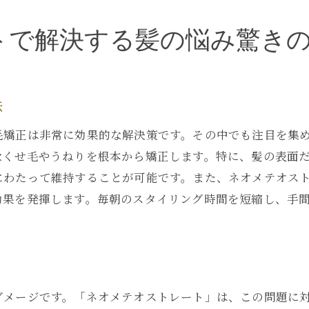
施術前に知っておきたいこと
トで解決する髪の悩み驚き
ネオメテオストレートで実現する理想の髪を手に入れる方
理想の髪に近づくためのステップ
ネオメテオストレートの最大限の活用法
法
プロが教える日常のヘアケア術
毛矯正は非常に効果的な解決策です。その中でも注目を集
施術後のスタイルを長持ちさせる秘訣
なくせ毛やうねりを根本から矯正します。特に、髪の表面
サロンと家でのケアをバランスよく
にわたって維持することが可能です。また、ネオメテオス
理想の髪質を手に入れるためのコツ
効果を発揮します。毎朝のスタイリング時間を短縮し、手
ダメージです。「ネオメテオストレート」は、この問題に