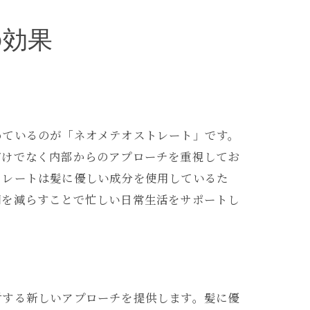
の効果
法
めているのが「ネオメテオストレート」です。
だけでなく内部からのアプローチを重視してお
トレートは髪に優しい成分を使用しているた
間を減らすことで忙しい日常生活をサポートし
対する新しいアプローチを提供します。髪に優