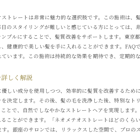
銀座のサロンで受ける特別な体験
オストレートは非常に魅力的な選択肢です。この施術は、
高級感溢れる空間でのリラクゼーション
毎日のスタイリングが難しいと感じている方にとっては、
プロフェッショナルなスタッフによる施術
シンプルにすることで、髪質改善をサポートします。東京
施術中のリラックス方法と楽しみ方
、健康的で美しい髪を手に入れることができます。FAQ
リピーターが続出する理由を解明
れています。この施術は持続的な効果を期待でき、定期的
銀座でのサロン選びの秘訣
気になるネオメテオストレートの実際の効果と体験談
を詳しく解説
施術後の髪の変化に驚いた顧客の声
に優しい成分を使用しつつ、効率的に髪質を改善するため
ネオメテオストレートの長期的な効果
ンを決定します。その後、髪の毛を洗浄した後、特別なト
様々な髪質に対応する施術力
ることで、自然でしなやかなストレートヘアを実現します
体験者が語る施術後の満足感
れることができます。「ネオメテオストレートはどのくら
施術を受けた人々のビフォーアフター
ます。銀座のサロンでは、リラックスした空間で、プロの
銀座での体験に関する詳細なレビュー