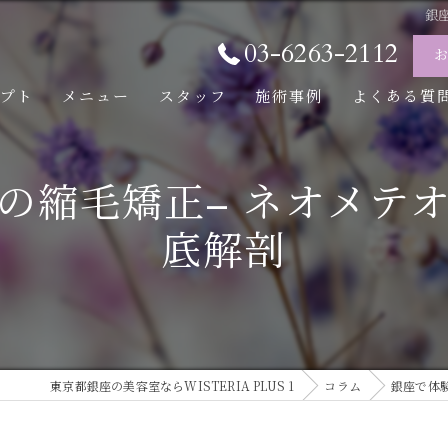
銀
03-6263-2112
セプト
メニュー
スタッフ
施術事例
よくある質
の縮毛矯正– ネオメテ
底解剖
東京都銀座の美容室ならWISTERIA PLUS 1
コラム
銀座で体