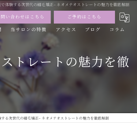
座で体験する次世代の縮毛矯正– ネオメテオストレートの魅力を徹底解剖
お問い合わせはこちら
ご予約はこちら
問
当サロンの特徴
アクセス
ブログ
コラム
カット
オストレートの魅力を徹
カラー
トリートメント
パーマ
縮毛矯正
験する次世代の縮毛矯正– ネオメテオストレートの魅力を徹底解剖