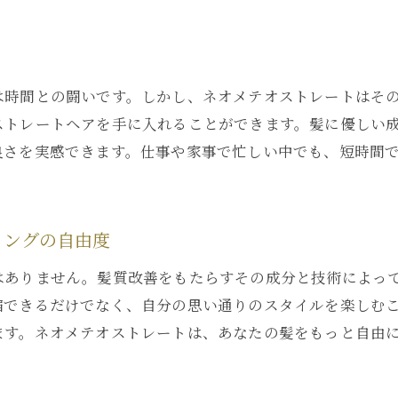
ネオメテオストレートがもたらす持続的な艶としなやかさ
日常生活でも続く美しい仕上がり
施術後のヘアケアのポイント
は時間との闘いです。しかし、ネオメテオストレートはそ
自宅での維持方法とおすすめアイテム
ストレートヘアを手に入れることができます。髪に優しい
長持ちする艶としなやかさの秘密
良さを実感できます。仕事や家事で忙しい中でも、短時間
サロンと自宅でのケアの違い
持続性を高めるためのアドバイス
リングの自由度
銀座で体験する髪質革命ネオメテオストレートの全貌
革命的な技術の全貌を解明
はありません。髪質改善をもたらすその成分と技術によっ
髪の悩みを解消する新しい選択肢
縮できるだけでなく、自分の思い通りのスタイルを楽しむ
ます。ネオメテオストレートは、あなたの髪をもっと自由
銀座ならではの高品質施術
髪質に応じたオーダーメイドの施術プラン
多くの女性が選ぶ理由