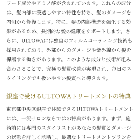
フード成分やアミノ酸が含まれています。これらの成分
ー
は、髪内部に浸透しやすい特性を持ち、髪のダメージを
ULTOWAトリートメントによる変化のビフ
内側から修復します。特に、髪の内部構造を強化する効
ォー・アフター
果があるため、長期的な髪の健康をサポートします。さ
ULTOWAトリートメントを受けた顧客のリ
らに、ULTOWAには独自のフィルムコーティング技術も
ピート率
採用されており、外部からのダメージや紫外線から髪を
銀座一流サロンでしか受けられないULTOWAト
保護する働きがあります。このような成分と技術が組み
リートメントの秘密
合わさることで、究極の髪質改善が実現され、毎日のス
銀座のサロンが提供するULTOWAの特別メ
タイリングでも扱いやすい髪質へと導きます。
ニュー
ULTOWAトリートメントの独自技術とは
銀座で受けるULTOWAトリートメントの特典
ULTOWAトリートメントの開発背景と歴史
東京都中央区銀座で体験できるULTOWAトリートメント
銀座のプロフェッショナルが施すULTOWA
には、一流サロンならではの特典があります。まず、施
トリートメント
術前には専門のスタイリストがあなたの髪質とダメージ
ULTOWAトリートメントの効果を最大化す
の状態を詳しく診断し、最適なトリートメントプランを