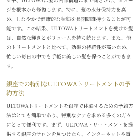
る中、ULTOWAは髪の内部構造にまで働きかけ、ダメー
ULTOWAトリートメントで髪のダメージを根本
ジを根本から修復します。特に、髪の水分保持力を高
から修復する方法
め、しなやかで健康的な状態を長期間維持することが可
ダメージヘアを救うULTOWAのアプローチ
能です。この結果、ULTOWAトリートメントを受けた髪
は、自然な輝きとボリュームを持ち続けます。また、他
ULTOWAトリートメントの修復メカニズム
のトリートメントと比べて、効果の持続性が高いため、
髪質改善を促すULTOWAの成分分析
忙しい毎日の中でも手軽に美しい髪を保つことができま
ULTOWAトリートメントで防ぐ髪の未来の
す。
ダメージ
銀座サロンの専門家が語るULTOWAの効果
銀座での特別なULTOWAトリートメントの予
ULTOWAトリートメントによる髪の再生プ
約方法
ロセス
ULTOWAトリートメントを銀座で体験するための予約方
毎日のスタイリングを楽しくするULTOWAトリ
法はとても簡単であり、特別なケアを求める多くの方々
ートメントの魅力
にとって便利です。まず、ULTOWAトリートメントを提
スタイリングが楽になるULTOWAの秘密
供する銀座のサロンを見つけたら、インターネットや電