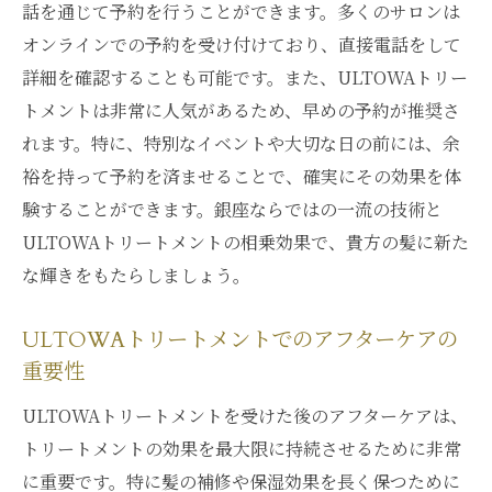
ULTOWAトリートメントで変わる髪の質感
話を通じて予約を行うことができます。多くのサロンは
毎日のケアが楽しくなるULTOWAの効果
オンラインでの予約を受け付けており、直接電話をして
詳細を確認することも可能です。また、ULTOWAトリー
スタイリングの幅を広げるULTOWAトリー
トメントは非常に人気があるため、早めの予約が推奨さ
トメント
れます。特に、特別なイベントや大切な日の前には、余
ULTOWAトリートメントで実感するスタイ
裕を持って予約を済ませることで、確実にその効果を体
リングの持続性
験することができます。銀座ならではの一流の技術と
ULTOWAで簡単ヘアアレンジを楽しむ方法
ULTOWAトリートメントの相乗効果で、貴方の髪に新た
銀座のULTOWAトリートメントで得られる髪の
な輝きをもたらしましょう。
潤いと輝き
ULTOWAトリートメントで実感する潤いの
ULTOWAトリートメントでのアフターケアの
秘訣
重要性
髪に輝きを与えるULTOWAの秘密成分
ULTOWAトリートメントを受けた後のアフターケアは、
ULTOWAトリートメントで実現するしなや
トリートメントの効果を最大限に持続させるために非常
かな髪
に重要です。特に髪の補修や保湿効果を長く保つために