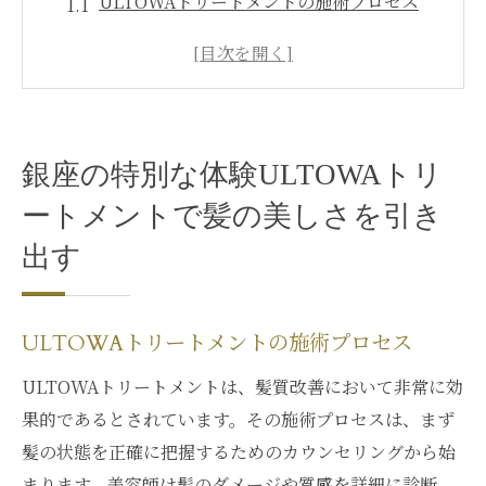
ULTOWAトリートメントの施術プロセス
髪質改善を叶えるULTOWAの成分
銀座で受けるULTOWAトリートメントの特
典
ULTOWAトリートメントが他のケアと違う
銀座の特別な体験ULTOWAトリ
理由
ートメントで髪の美しさを引き
銀座での特別なULTOWAトリートメントの
予約方法
出す
ULTOWAトリートメントでのアフターケア
の重要性
ULTOWAトリートメントの施術プロセス
髪質改善の新常識ULTOWAトリートメントで得
られる効果とは
ULTOWAトリートメントは、髪質改善において非常に効
果的であるとされています。その施術プロセスは、まず
ULTOWAトリートメントによる持続性のあ
髪の状態を正確に把握するためのカウンセリングから始
る艶
まります。美容師は髪のダメージや質感を詳細に診断