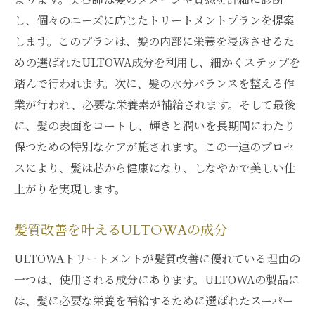
髪のハリとコシを取り戻すULTOWAの効果
し、個々のニーズに応じたトリートメントプランを提案
ULTOWAトリートメントが実現するしなや
します。このプランは、髪の内部に栄養を浸透させるた
かな髪
めの選ばれたULTOWA成分を利用し、細かくステップを
髪の健康を守るULTOWAの保護効果
踏んで行われます。次に、髪の水分バランスを整える作
ULTOWAトリートメントで得る毛先の潤い
業が行われ、必要な栄養素が補給されます。そして最後
髪質改善を実感するULTOWAの即効性
に、髪の表面をコートし、輝きと潤いを長期間にわたり
ULTOWAトリートメントが選ばれる理由銀座で
保つための特別なケアが施されます。この一連のプロセ
の体験談
スにより、髪は芯から健康になり、しなやかで美しい仕
上がりを実現します。
銀座の顧客が語るULTOWAの結果
ULTOWAトリートメントの満足度が高い理
髪質改善を叶えるULTOWAの成分
由
ULTOWAトリートメントが髪質改善に優れている理由の
ULTOWAトリートメントを選んだ銀座の美
一つは、使用される成分にあります。ULTOWAの製品に
容愛好者の声
は、髪に必要な栄養を補給するために選ばれたスーパー
銀座のヘアサロンでのULTOWA体験レビュ