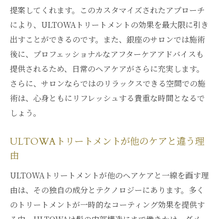
る方法
提案してくれます。このカスタマイズされたアプローチ
により、ULTOWAトリートメントの効果を最大限に引き
銀座のサロンスタッフが語るULTOWAの魅
出すことができるのです。また、銀座のサロンでは施術
力
後に、プロフェッショナルなアフターケアアドバイスも
髪が輝く究極のケア銀座で体験するULTOWAト
提供されるため、日常のヘアケアがさらに充実します。
リートメント
さらに、サロンならではのリラックスできる空間での施
ULTOWAトリートメントで叶える髪の理想
術は、心身ともにリフレッシュする貴重な時間となるで
形
しょう。
銀座のサロンで受ける贅沢なULTOWA体験
髪の輝きを引き出すULTOWAの秘密
ULTOWAトリートメントが他のケアと違う理
ULTOWAトリートメントがもたらす究極の
由
美しさ
ULTOWAトリートメントが他のヘアケアと一線を画す理
銀座で体験するULTOWAの特別なサービス
由は、その独自の成分とテクノロジーにあります。多く
ULTOWAトリートメントで再発見する髪の
のトリートメントが一時的なコーティング効果を提供す
魅力