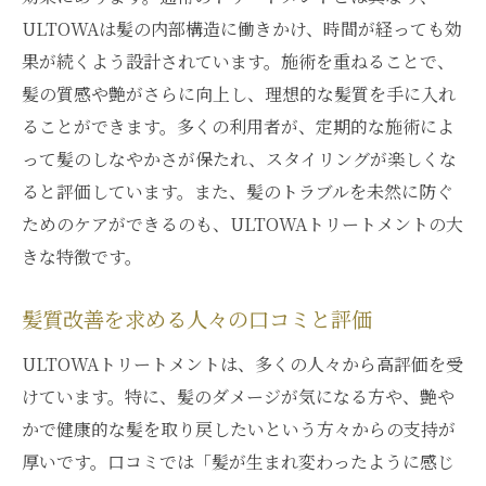
忙しくても続けられる髪質改善
ULTOWAは髪の内部構造に働きかけ、時間が経っても効
効率的な時間の使い方とトリートメント
果が続くよう設計されています。施術を重ねることで、
銀座でのリラックス体験と髪質改善
髪の質感や艶がさらに向上し、理想的な髪質を手に入れ
日々の髪ケアを楽しくする提案
ることができます。多くの利用者が、定期的な施術によ
ULTOWAが提供するストレスフリーな美髪
って髪のしなやかさが保たれ、スタイリングが楽しくな
ると評価しています。また、髪のトラブルを未然に防ぐ
自然な美しさを引き出すULTOWAトリートメン
ためのケアができるのも、ULTOWAトリートメントの大
トの実力とは
きな特徴です。
偽りのない美しさを求めるULTOWAの哲学
自然成分がもたらす髪質の変化
髪質改善を求める人々の口コミと評価
人工的でない自然な艶の再現
ULTOWAトリートメントは、多くの人々から高評価を受
髪の生まれ変わりを助けるトリートメント
けています。特に、髪のダメージが気になる方や、艶や
ULTOWAが支持される理由とその効果
かで健康的な髪を取り戻したいという方々からの支持が
環境にも優しいトリートメントの選び方
厚いです。口コミでは「髪が生まれ変わったように感じ
銀座で新たな自信を手に入れるULTOWAトリー