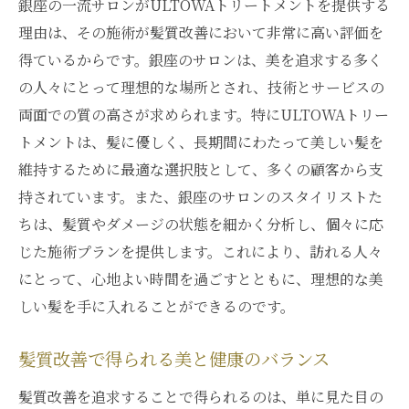
銀座の一流サロンがULTOWAトリートメントを提供する
豊かな艶と潤いを与えるトリートメントの
理由は、その施術が髪質改善において非常に高い評価を
特性
得ているからです。銀座のサロンは、美を追求する多く
髪の健康を取り戻すためのULTOWAの役割
の人々にとって理想的な場所とされ、技術とサービスの
サロン体験を活かしたホームケアの提案
両面での質の高さが求められます。特にULTOWAトリー
髪質改善による心理的な効果と自信
トメントは、髪に優しく、長期間にわたって美しい髪を
毎日のスタイリングが楽しくなるULTOWAトリ
維持するために最適な選択肢として、多くの顧客から支
ートメントの秘密
持されています。また、銀座のサロンのスタイリストた
スタイリングが簡単になる理由とは？
ちは、髪質やダメージの状態を細かく分析し、個々に応
じた施術プランを提供します。これにより、訪れる人々
ULTOWAがもたらす長持ちするスタイル
にとって、心地よい時間を過ごすとともに、理想的な美
アレンジの幅が広がる髪質改善の魅力
しい髪を手に入れることができるのです。
プロも注目するトリートメントの効果
忙しい朝に嬉しい時短スタイリングの実現
髪質改善で得られる美と健康のバランス
髪質改善で変わるスタイリング感覚
髪質改善を追求することで得られるのは、単に見た目の