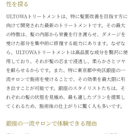
ULTOWAトリートメントで髪のダメージを根本
性を探る
から修復する方法
ULTOWAトリートメントは、特に髪質改善を目指す方に
髪の内部から働きかけるULTOWAのメカニ
向けて開発された最新のトリートメントです。その最大
ズム
の特徴は、髪の内部から栄養を行き渡らせ、ダメージを
現代人の髪の悩みとその原因
受けた部分を集中的に修復する能力にあります。なぜな
ULTOWAトリートメントが可能にする毛髪
ら、ULTOWAトリートメントは高品質な成分を贅沢に使
の再生
用しており、それが髪の芯まで浸透し、柔らかさとツヤ
ダメージレベル別に選べるトリートメント
を蘇らせるからです。また、特に東京都中央区銀座の一
施術後のアフターケアでさらに効果を持続
流サロンで施術を受けることで、その効果を最大限に引
き出すことが可能です。銀座のスタイリストたちは、そ
髪質改善に効果的な成分とその働き
れぞれの髪の状態を見極め、最も適したプランを提案し
東京都中央区銀座で体験するULTOWAトリート
てくれるため、施術後の仕上がりに驚く人も多いです。
メントがもたらす輝き
銀座のサロンで感じる特別な時間
銀座の一流サロンで体験できる理由
ULTOWAトリートメントで叶える輝く髪