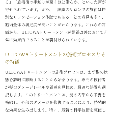
る」「施術後の手触りが驚くほど滑らか」といった声が
トメント体験
寄せられています。また、「銀座のサロンでの施術は特
髪質改善で得られる自信とその心理的影響
別なリラクゼーション体験でもある」との意見も多く、
銀座の洗練された環境でのリラクゼーショ
施術全体の満足度が高いことがわかります。これらの評
ン
価から、ULTOWAトリートメントが髪質改善において非
常に効果的であることが裏付けられています。
自分磨きの一環としてのトリートメント
ULTOWAが提供する自己表現の一助
ULTOWAトリートメントの施術プロセスとそ
トリートメント体験から生まれる新たな価
の特徴
値観
ULTOWAトリートメントの施術プロセスは、まず髪の状
髪質改善を通じて得られる日常生活の変化
態を詳細に診断することから始まります。専門の技術者
が髪のダメージレベルや質感を見極め、最適な処置を選
択します。このトリートメントは、髪の内部から栄養を
補給し、外部のダメージを修復することにより、持続的
な効果を生み出します。特に、最新の科学技術を駆使し