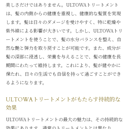
髪質改善を目指すULTOWAトリートメントの効
美しさだけではありません。ULTOWAトリートメント
果を銀座の一流サロンで
は、髪の内側からの健康を重視し、健康的な髪質を実現
銀座で体験するULTOWAトリートメントの
します。髪は日々のダメージを受けやすく、特に乾燥や
価値
紫外線による影響が大きいです。しかし、ULTOWAトリ
一流サロンが提供する技術と安心感
ートメントを使うことで、髪の水分バランスを整え、自
ULTOWAの効果を最大限に引き出すプロの
然な艶と弾力を取り戻すことが可能です。また、成分が
技
髪の深部に浸透し、栄養を与えることで、髪の健康を長
期間にわたって維持します。これにより、髪が健やかに
髪質改善を実感できる施術の流れ
保たれ、日々の生活でも自信を持って過ごすことができ
銀座での施術がもたらす特別な体験
るようになります。
ULTOWAトリートメントによる長期的な変
化
ULTOWAトリートメントがもたらす持続的な
忙しい日常にこそ試したい銀座のULTOWAトリ
効果
ートメントの魅力
ULTOWAトリートメントの最大の魅力は、その持続的な
ストレス社会における髪の健康維持
効果にあります。通常のトリートメントとは異なり、