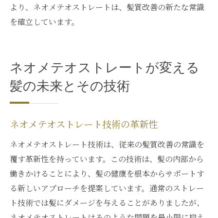
体験者が語る、ネオメテオストレートの魅
より、ネオメテオストレートは、髪質改善の新たな常識
力
を確立しています。
銀座の地で実感する、ネオメテオストレー
トの違い
特別なひとときを銀座で過ごすネオメテオ
ネオメテオストレートが変える
ストレートの魅力
髪の未来とその技術
銀座での体験が残す、髪の美しさの記憶
ネオメテオストレートの特別な施術を銀座
ネオメテオストレート技術の革新性
で堪能
ネオメテオストレート技術は、従来の髪質改善の常識を
覆す革新性を持っています。この技術は、髪の内部から
働きかけることにより、髪の健康を根本からサポートす
る新しいアプローチを提案しています。通常のストレー
ト技術では髪にダメージを与えることがありましたが、
ネオメテオストレートはそのような問題を最小限に抑え