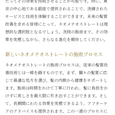
たってその効果を持続させることが可能です。特に、東
レート
京の中心地である銀座で提供されることで、洗練された
銀座が誇る最先端の髪質改善技術
サービスと技術を体験することができます。未来の髪質
改善を求める皆様にとって、ネオメテオストレートは理
髪質改善業界をリードするネオメテオスト
想的な選択肢となるでしょう。次回の施術まで、その効
レート
果を実感しながら、さらなる進化を期待してください。
銀座のサロンが導く髪質改善の新時代
革新的技術で髪質改善の最前線を突き進む
新しいネオメテオストレートの施術プロセス
銀座で出会う、髪質改善の最先端
ネオメテオストレートの施術プロセスは、従来の髪質改
髪の美しさを変革する銀座のネオメテオス
善技術とは一線を画すものです。まず、個々の髪質に応
トレート
じて最適な処方を選び、髪の内側から健康をサポートし
銀座で感じるネオメテオストレートの特別な体
ます。施術は時間をかけて丁寧に行われ、髪に負担をか
験
けずに美しさを最大限に引き出すことができます。そし
銀座でしか味わえないネオメテオストレー
て、長期間にわたる効果を実感できるよう、アフターケ
トの特別感
アのアドバイスも提供されます。この一連のプロセスに