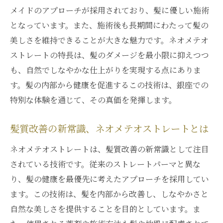
髪の未来を見据えたネオメテオストレート
メイドのアプローチが採用されており、髪に優しい施術
の挑戦
となっています。また、施術後も長期間にわたって髪の
最新技術で実現する髪質改善の可能性
美しさを維持できることが大きな魅力です。ネオメテオ
ネオメテオストレートの技術的な特長
ストレートの特長は、髪のダメージを最小限に抑えつつ
髪の未来を変える、ネオメテオストレート
も、自然でしなやかな仕上がりを実現する点にありま
の役割
す。髪の内部から健康を促進するこの技術は、銀座での
特別な体験を通じて、その真価を発揮します。
銀座から発信するネオメテオストレートの
新潮流
髪質改善の新常識、ネオメテオストレートとは
銀座サロンで体験するネオメテオストレートの
魅力
ネオメテオストレートは、髪質改善の新常識として注目
されている技術です。従来のストレートパーマと異な
銀座サロンでのネオメテオストレート体験
り、髪の健康を最優先に考えたアプローチを採用してい
記
ます。この技術は、髪を内部から改善し、しなやかさと
サロンでの施術がもたらす特別な効果
自然な美しさを提供することを目的としています。ま
銀座サロンのプロフェッショナルが提供す