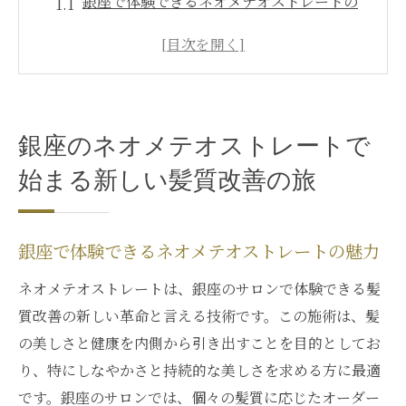
銀座で体験できるネオメテオストレートの
魅力
髪質改善の新常識、ネオメテオストレート
とは
銀座サロンが提供するネオメテオストレー
銀座のネオメテオストレートで
トの特別体験
ネオメテオストレートがもたらす髪の健康
始まる新しい髪質改善の旅
革命
銀座で始まる、髪質改善の未来へ
銀座で体験できるネオメテオストレートの魅力
新しいネオメテオストレートの施術プロセ
ネオメテオストレートは、銀座のサロンで体験できる髪
ス
質改善の新しい革命と言える技術です。この施術は、髪
ネオメテオストレートが変える髪の未来とその
の美しさと健康を内側から引き出すことを目的としてお
技術
り、特にしなやかさと持続的な美しさを求める方に最適
ネオメテオストレート技術の革新性
です。銀座のサロンでは、個々の髪質に応じたオーダー