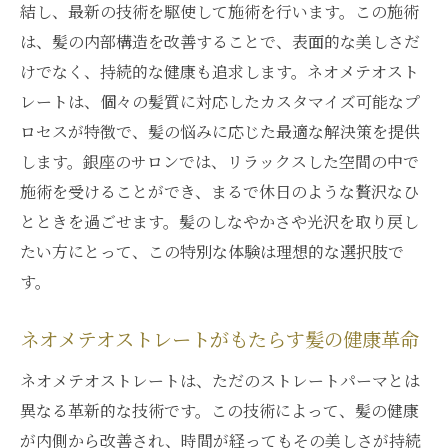
結し、最新の技術を駆使して施術を行います。この施術
実力
は、髪の内部構造を改善することで、表面的な美しさだ
髪質改善の新しいスタンダードとは
けでなく、持続的な健康も追求します。ネオメテオスト
ネオメテオストレートで変わる髪の魅力
レートは、個々の髪質に対応したカスタマイズ可能なプ
髪の健康を内側から支えるネオメテオストレー
ロセスが特徴で、髪の悩みに応じた最適な解決策を提供
トの秘密
します。銀座のサロンでは、リラックスした空間の中で
ネオメテオストレートが髪に与える健康効
施術を受けることができ、まるで休日のような贅沢なひ
果
とときを過ごせます。髪のしなやかさや光沢を取り戻し
髪の内側から輝く、ネオメテオストレート
たい方にとって、この特別な体験は理想的な選択肢で
の秘密
す。
健康な髪を育むネオメテオストレートの技
術力
ネオメテオストレートがもたらす髪の健康革命
内側から支える髪の健康、美しさの源泉
ネオメテオストレートは、ただのストレートパーマとは
ネオメテオストレートの内側からのアプロ
異なる革新的な技術です。この技術によって、髪の健康
ーチ
が内側から改善され、時間が経ってもその美しさが持続