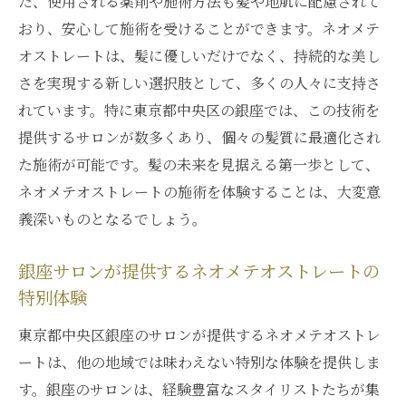
た、使用される薬剤や施術方法も髪や地肌に配慮されて
るネオメテオストレート
おり、安心して施術を受けることができます。ネオメテ
個々の髪質に合わせたオーダーメイド施術
オストレートは、髪に優しいだけでなく、持続的な美し
銀座で味わえる、唯一無二のネオメテオス
さを実現する新しい選択肢として、多くの人々に支持さ
トレート
れています。特に東京都中央区の銀座では、この技術を
プロが語る、ネオメテオストレートの魅力
提供するサロンが数多くあり、個々の髪質に最適化され
ネオメテオストレートで実現する髪質改善の新
た施術が可能です。髪の未来を見据える第一歩として、
常識
ネオメテオストレートの施術を体験することは、大変意
髪質改善の新しい基準、ネオメテオストレ
義深いものとなるでしょう。
ート
銀座サロンが提供するネオメテオストレートの
ネオメテオストレートが示す髪質改善の方
特別体験
向性
新常識を生むネオメテオストレートの施術
東京都中央区銀座のサロンが提供するネオメテオストレ
効果
ートは、他の地域では味わえない特別な体験を提供しま
す。銀座のサロンは、経験豊富なスタイリストたちが集
従来技術を超えるネオメテオストレートの