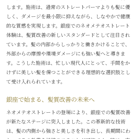
健康的な髪を保つためのネオメテオストレ
します。施術は、通常のストレートパーマよりも髪に優
ートの工夫
しく、ダメージを最小限に抑えながら、しなやかで健康
的な質感を実現します。銀座でのネオメテオストレート
ネオメテオストレートがもたらす持続的な美し
体験は、髪質改善の新しいスタンダードとして注目され
さの理由
ています。髪の内部からしっかりと働きかけることで、
持続する美しさを実現するネオメテオスト
外部からの摩擦や環境ダメージにも強い髪へと導きま
レート
す。こうした施術は、忙しい現代人にとって、手間をか
ネオメテオストレートが叶える長期的な美
けずに美しい髪を保つことができる理想的な選択肢とし
しさ
て受け入れられています。
美しさを保つためのネオメテオストレート
の工夫
銀座で始まる、髪質改善の未来へ
髪の美しさを持続させるテクニックとは
ネオメテオストレートの登場により、銀座での髪質改善
ネオメテオストレートの持続力の秘密
が新たなステージに突入しました。この革新的な技術
髪の未来を支える持続的な美の追求
は、髪の内側から強さと美しさを引き出し、長期間にわ
髪質改善の最前線に立つ銀座のネオメテオスト