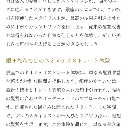
術は各人の髪質に応じてカスタマイズされ、個々のニー
理想の髪を実現する銀座スタイリストのテ
ズに応えることができます。銀座のサロンでは、この技
クニック
術を駆使したスタイリストが、最高の結果を引き出すた
ネオメテオストレートで髪に新たな息吹を
めに丁寧なカウンセリングを行います。従来の髪質改善
ネオメテオストレートで髪に生命を吹き込
では得られなかった自然な仕上がりを体感し、新しい美
む
しさの可能性を広げることができるでしょう。
髪の息吹を新たにするネオメテオストレー
銀座ならではのネオメテオストレート体験
トの力
髪に活気を与えるネオメテオストレートの
銀座でのネオメテオストレート体験は、単なる髪質改善
施術
を超えた特別な時間を提供します。銀座のサロンでは、
最新の技術とトレンドを取り入れた施術が行われ、個々
新たな息吹を感じるネオメテオストレート
の髪質に合わせたオーダーメイドのアプローチが可能で
体験
す。洗練された街並みに囲まれたリラックスした空間
髪に再生の息吹をもたらすネオメテオスト
で、プロのスタイリストが一人ひとりに寄り添い、理想
レート
の髪質を実現します。この体験を通じて、単なる美容施
ネオメテオストレートで髪をよみがえらせ