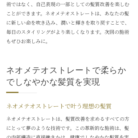
術ではなく、自己表現の一部としての髪質改善を楽しむ
る方法
ことができます。ネオメテオストレートは、あなたの髪
髪の悩みに応える銀座のネオメテオストレート
に新しい命を吹き込み、潤いと輝きを取り戻すことで、
体験
毎日のスタイリングがより楽しくなります。次回の施術
髪の悩みを解決するネオメテオストレート
もぜひお楽しみに。
のアプローチ
銀座でのネオメテオストレート体験が解決
する悩み
ネオメテオストレートで柔らか
髪の悩みに特化したネオメテオストレート
でしなやかな髪質を実現
体験談
ネオメテオストレートで解消する髪の悩み
ネオメテオストレートで叶う理想の髪質
髪質改善で悩むあなたに銀座のネオメテオ
ストレート
ネオメテオストレートは、髪質改善を求めるすべての方
銀座のネオメテオストレート施術がもたら
にとって夢のような技術です。この革新的な施術は、髪
す解決策
の内部構造に直接働きかけ、健康でしなやかな髪質を実