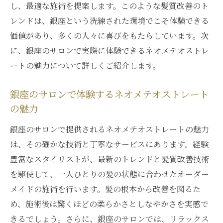
し、最適な施術を提案します。このような髪質改善のト
の魅力
レンドは、銀座という洗練された環境でこそ体験できる
ネオメテオストレートが内部から改善する
価値があり、多くの人々に喜びをもたらしています。次
理由
に、銀座のサロンで実際に体験できるネオメテオストレ
髪の内側から美しさを引き出すネオメテオ
ートの魅力について詳しくご紹介します。
ストレート
髪質改善を求める方に贈るネオメテオストレー
銀座のサロンで体験するネオメテオストレート
トの体験
の魅力
髪質改善を考えるあなたにおすすめのネオ
銀座のサロンで提供されるネオメテオストレートの魅力
メテオストレート
は、その確かな技術と丁寧なサービスにあります。経験
ネオメテオストレートで叶える美しい髪質
豊富なスタイリストが、最新のトレンドと髪質改善技術
髪質改善に悩む方へのネオメテオストレー
を駆使して、一人ひとりの髪の状態に合わせたオーダー
トの提案
メイドの施術を行います。髪の根本から改善を図るた
お客様の声から見るネオメテオストレート
め、施術後は驚くほどの柔らかさとしなやかさを実感で
体験
きるでしょう。さらに、銀座のサロンでは、リラックス