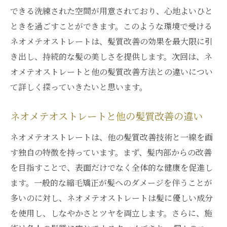
ネオメテオストレートで実現する髪質改善
できる洗練された空間が用意されており、心地よいひと
の未来
ときを過ごすことができます。このような環境で受ける
ネオメテオストレートは、髪質改善の効果を最大限に引
髪質改善で注目のネオメテオストレート体
き出し、持続的な髪の美しさを提供します。次回は、ネ
験談
オメテオストレートと他の髪質改善方法との違いについ
銀座のスタイリストと叶える理想の髪質
て詳しく探っていきたいと思います。
銀座のプロが叶える理想のネオメテオスト
レート
ネオメテオストレートと他の髪質改善の違い
スタイリストとの協力で実現する理想の髪
ネオメテオストレートは、他の髪質改善技術と一線を画
質
す独自の特徴を持っています。まず、髪内部からの改善
銀座でのネオメテオストレート施術とスタ
を目指すことで、表面だけでなく全体的な健康を促進し
イリストの役割
ます。一般的な縮毛矯正が髪へのダメージを伴うことが
スタイリストが提案する髪質改善のネオメ
多いのに対し、ネオメテオストレートは髪に優しい成分
テオストレート
を使用し、しなやかさとツヤを両立します。さらに、施
銀座のスタイリストと作る完璧な髪質