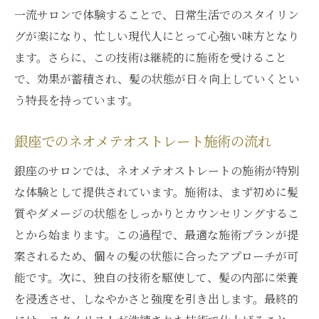
髪の質感を変えるネオメテオストレートの
一流サロンで体験することで、日常生活でのスタイリン
効果
グが楽になり、忙しい現代人にとって心強い味方となり
ネオメテオストレートで髪の内側から変化
ます。さらに、この技術は継続的に施術を受けること
を実感
で、効果が蓄積され、髪の状態が日々向上していくとい
銀座サロンでのネオメテオストレート成功
う特長を持っています。
事例
銀座でのネオメテオストレート施術の流れ
柔らかさを追求するネオメテオストレート
の技術
銀座のサロンでは、ネオメテオストレートの施術が特別
銀座の洗練されたサロンで体験する髪質改善の
な体験として提供されています。施術は、まず初めに髪
進化
質やダメージの状態をしっかりとカウンセリングするこ
とから始まります。この過程で、最適な施術プランが提
銀座サロンでの最新髪質改善アプローチ
案されるため、個々の髪の状態に合ったアプローチが可
洗練されたスタイリストによる髪質改善の
能です。次に、独自の技術を駆使して、髪の内部に栄養
秘訣
を浸透させ、しなやかさと強度を引き出します。最終的
銀座で進化する髪質改善施術