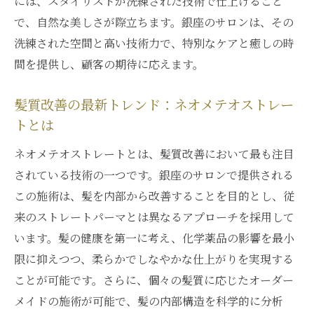
には、スタイリストが洗練された技術で仕上げること
ネオメテオストレートを提供する銀座サロ
で、自然な美しさが際立ちます。銀座のサロンは、その
ンの選び方
洗練された空間と高い技術力で、特別なケアと癒しの時
銀座サロンでの髪質改善の流行とその背景
間を提供し、顧客の期待に応えます。
特別な体験を提供する銀座の髪質改善サロ
ン
髪質改善の最新トレンド：ネオメテオストレー
髪の内部から変わるネオメテオストレートの魅
トとは
力
ネオメテオストレートとは、髪質改善において最も注目
ネオメテオストレートの内部からのアプロ
されている技術の一つです。銀座のサロンで提供される
ーチ
この施術は、髪を内部から改善することを目的とし、従
髪の内部構造に働きかけるネオメテオスト
来のストレートパーマとは異なるアプローチを採用して
レート
います。髪の健康を第一に考え、化学薬品の影響を最小
内側からの変化をもたらすネオメテオスト
限に抑えつつ、柔らかでしなやかな仕上がりを実現する
レートの技術
ことが可能です。さらに、個々の髪質に応じたオーダー
メイドの施術が可能で、髪の内部構造を科学的に分析
髪の健康を促進するネオメテオストレート