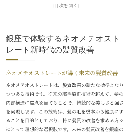
善
銀座でのネオメテオストレート施術の流れ
髪質改善の最新トレンド：ネオメテオスト
レートとは
銀座で体験するネオメテオスト
銀座のサロンで体験するネオメテオストレ
ートの魅力
レート新時代の髪質改善
ネオメテオストレートと他の髪質改善の違
い
ネオメテオストレートが導く未来の髪質改善
銀座ならではのネオメテオストレート体験
ネオメテオストレートは、髪質改善の新たな標準となり
ネオメテオストレートで柔らかでしなやかな髪
つつある技術です。従来の縮毛矯正技術を超えて、髪の
質を実現
内部構造に焦点を当てることで、持続的な美しさと強さ
ネオメテオストレートで叶う理想の髪質
を実現します。この技術は、髪の毛を根本から健康にす
柔らかでしなやかな髪を得るためのネオメ
ることを目的としており、特に髪質の改善を求める方々
テオストレート
にとって理想的な選択肢です。未来の髪質改善を銀座の