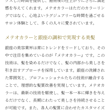
クスした時間を提供し、施術後の仕上がりにさらに満足
内面から輝く髪質改善の秘密
感を与えてくれます。メテオカラーはただのカラーリン
グではなく、心地よいラグジュアリーな時間を過ごせる
メテオカラーで内側から美しさを引き出す
サロン体験として、多くの人々に愛されています。
銀座で体験する輝く美髪への道
メテオカラーが提供する内側からの髪質改
メテオカラーと銀座の調和で実現する美髪
善
銀座の美容業界は常にトレンドをリードしており、その
銀座のメテオカラーで輝く髪質を手に入れ
中で注目を集めているのが『メテオカラー』です。この
る
技術は、髪を染めるだけでなく、髪の内部から美しさを
メテオカラーで始まる内側からの美髪革命
引き出すアプローチを採用しています。銀座の洗練され
銀座のプロフェッショナルが提供するメテオカ
た雰囲気と、プロフェッショナルたちの技術が融合する
ラー体験
ことで、理想的な髪質改善を実現しています。メテオカ
プロフェッショナルによる特別なメテオカ
ラーは、最新の技術を駆使し、髪一本一本に輝きを与え
ラー
るだけでなく、長期にわたって美しさを持続させること
銀座の専門家が施すメテオカラーの効果
が可能です。また、各人の髪質に合わせたカスタマイズ