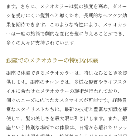
ます。さらに、メテオカラーは髪の強度を高め、ダメー
メテオカラーによる銀座での革新的な変化
ジを受けにくい髪質へと導くため、長期的なヘアケア効
髪質変革をもたらすメテオカラーの力
果を期待できます。このような特性により、メテオカラ
銀座で体験するメテオカラーの効果
ーは一度の施術で劇的な変化を髪に与えることができ、
メテオカラーで銀座から髪質革命を
多くの人々に支持されています。
銀座のメテオカラーで実現する新しい髪質
銀座でのメテオカラーの特別な体験
髪質改善を銀座で体感！メテオカラーの魔法
銀座で体感するメテオカラーの魔法
銀座で体験できるメテオカラーは、特別なひとときを提
供します。銀座のサロンでは、多様な髪質やライフスタ
メテオカラーの秘密を銀座で探る
イルに合わせたメテオカラーの施術が行われており、
銀座のメテオカラーで感じる髪質改善
個々のニーズに応じたカスタマイズが可能です。経験豊
髪質改善を導くメテオカラーの魅力
富なスタイリストたちは、最新の技術と豊富な知識を駆
銀座のメテオカラーによる魔法の瞬間
使して、髪の美しさを最大限に引き出します。また、銀
メテオカラーで叶える銀座の美髪体験
座という特別な場所での体験は、日常から離れたリラッ
メテオカラーで内側から輝く髪を手に入れる