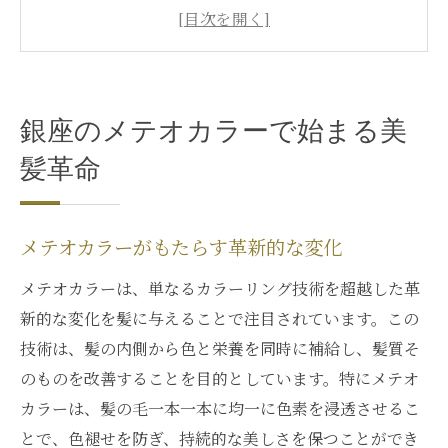
メテオカラーと銀座の調和で実現する美髪
メテオカラーの魅力を銀座で探る
銀座の魅力が詰まったメテオカラーの秘密
メテオカラーで銀座から始める新しいヘア
銀座のメテオカラーで始まる美
ライフ
髪革命
メテオカラーで髪質改善を実現する新たな一歩
髪質改善におけるメテオカラーの役割
メテオカラーによる髪の健康革命
メテオカラーがもたらす革新的な変化
銀座で体験するメテオカラーの新技術
メテオカラーは、単なるカラーリング技術を超越した革
メテオカラーと共に歩む髪質改善の未来
新的な変化を髪に与えることで注目されています。この
銀座のメテオカラーで変わる髪の質感
技術は、髪の内側から色と栄養を同時に補給し、髪質そ
のものを改善することを目的としています。特にメテオ
最新メテオカラーで始める髪質改善
カラーは、髪の毛一本一本に均一に色素を浸透させるこ
メテオカラーが叶える銀座での髪質変革
とで、色褪せを防ぎ、持続的な美しさを保つことができ
銀座のメテオカラーで叶う美しい髪