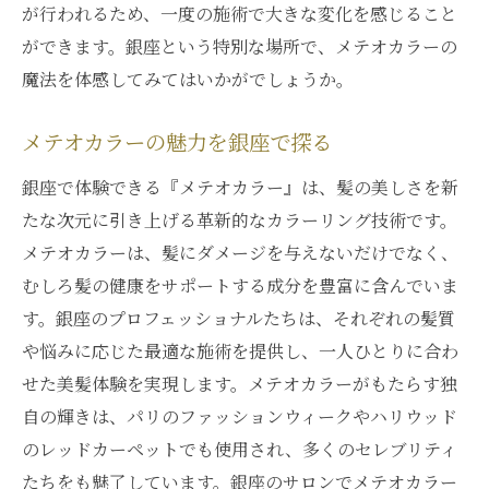
メテオカラーでプロフェッショナルな髪質
が行われるため、一度の施術で大きな変化を感じること
改善
ができます。銀座という特別な場所で、メテオカラーの
銀座で受けるメテオカラーのプロフェッシ
魔法を体感してみてはいかがでしょうか。
ョナル体験
メテオカラーの魅力を銀座で探る
プロが提供する銀座のメテオカラーの魅力
銀座で叶えるメテオカラーのプロフェッシ
銀座で体験できる『メテオカラー』は、髪の美しさを新
ョナルな施術
たな次元に引き上げる革新的なカラーリング技術です。
メテオカラーは、髪にダメージを与えないだけでなく、
メテオカラーと最新技術で叶える夢の美髪
むしろ髪の健康をサポートする成分を豊富に含んでいま
最新技術を駆使したメテオカラーの魅力
す。銀座のプロフェッショナルたちは、それぞれの髪質
メテオカラーによる未来の髪質改善
や悩みに応じた最適な施術を提供し、一人ひとりに合わ
銀座の最新技術とメテオカラーの融合
せた美髪体験を実現します。メテオカラーがもたらす独
メテオカラーで叶える夢の美髪へ
自の輝きは、パリのファッションウィークやハリウッド
銀座で実現する最新技術とメテオカラー
のレッドカーペットでも使用され、多くのセレブリティ
メテオカラーで叶える最新技術の美髪
たちをも魅了しています。銀座のサロンでメテオカラー