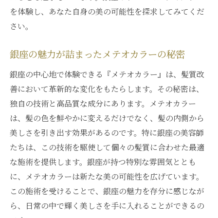
銀座でのメテオカラーが導く新たな髪質改善の
を体験し、あなた自身の美の可能性を探求してみてくだ
未来
さい。
メテオカラーで開く髪質改善の未来
銀座の魅力が詰まったメテオカラーの秘密
銀座発メテオカラーの新たな挑戦
銀座の中心地で体験できる『メテオカラー』は、髪質改
未来を見据えた銀座のメテオカラー体験
善において革新的な変化をもたらします。その秘密は、
新しい髪質改善の可能性を示すメテオカラ
独自の技術と高品質な成分にあります。メテオカラー
ー
は、髪の色を鮮やかに変えるだけでなく、髪の内側から
銀座のメテオカラーで見える未来の髪質
美しさを引き出す効果があるのです。特に銀座の美容師
メテオカラーで切り開く銀座の髪質改善の
たちは、この技術を駆使して個々の髪質に合わせた最適
未来
な施術を提供します。銀座が持つ特別な雰囲気ととも
に、メテオカラーは新たな美の可能性を広げています。
この施術を受けることで、銀座の魅力を存分に感じなが
ら、日常の中で輝く美しさを手に入れることができるの