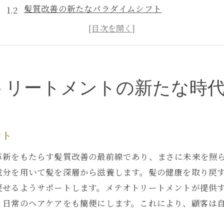
髪質改善の新たなパラダイムシフト
革新技術がもたらす銀座の変革
メテオトリートメントの歴史と進化
銀座サロンの最前線で体感する革新
新しい時代にふさわしい髪質改善
トリートメントの新たな時
メテオトリートメントが銀座で髪に与える奇跡の体験
銀座で発見する髪の健康革命
奇跡のトリートメントが生む新しい輝き
ント
施術の過程で感じる変化の瞬間
革新をもたらす髪質改善の最前線であり、まさに未来を照
メテオトリートメントで髪が得る恩恵
成分を用いて髪を深層から滋養します。髪の健康を取り戻
顧客の声に見る銀座での体験談
戻せるようサポートします。メテオトリートメントが提供
星のように輝く髪を叶える秘訣
、日常のヘアケアをも簡便にします。これにより、顧客は
銀座の魅力を引き出すメテオトリートメントの秘密