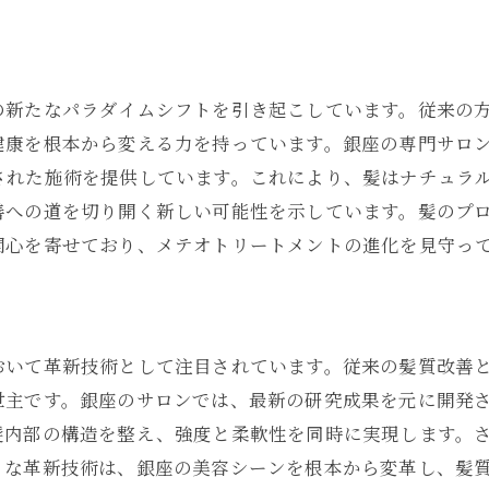
銀座だからこその特別な施術
メテオトリートメントの隠された効果
髪の美しさを引き出す技術の核心
の新たなパラダイムシフトを引き起こしています。従来の
銀座のサロンでしか味わえない贅沢
健康を根本から変える力を持っています。銀座の専門サロ
された施術を提供しています。これにより、髪はナチュラ
プロフェッショナルが提供する信頼
善への道を切り開く新しい可能性を示しています。髪のプ
銀座で魅了される、髪質改善の秘密
関心を寄せており、メテオトリートメントの進化を見守っ
メテオトリートメントで銀座の髪質改善をリードする
髪質改善の最前線を行くメテオトリートメント
銀座でのリーダーシップを担う施術
おいて革新技術として注目されています。従来の髪質改善
プロフェッショナルの手による驚異的な変化
世主です。銀座のサロンでは、最新の研究成果を元に開発
髪質改善市場を牽引する理由
髪内部の構造を整え、強度と柔軟性を同時に実現します。
銀座のトップサロンが選ぶ革新技術
うな革新技術は、銀座の美容シーンを根本から変革し、髪
進化するトリートメントで未来を開く