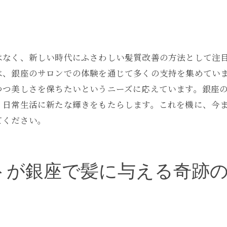
髪の革命を支える革新成分
新たな美のスタンダードを築く施術
銀座で進化するメテオトリートメントの革新技術
最先端技術で進化を遂げる銀座のトリートメント
はなく、新しい時代にふさわしい髪質改善の方法として注
革新技術が導く髪の新しい未来
は、銀座のサロンでの体験を通じて多くの支持を集めてい
つつ美しさを保ちたいというニーズに応えています。銀座
銀座の施術者が語る技術の秘密
、日常生活に新たな輝きをもたらします。これを機に、今
技術革新がもたらす長持ちする効果
てください。
メテオトリートメントの未来を切り拓く技術
銀座で体感する次世代の髪質改善
メテオトリートメントが銀座で実現する新しい美の可能
トが銀座で髪に与える奇跡
未知の美を引き出すトリートメントの力
銀座で発見する自身の新たな一面
美の可能性を広げる、銀座の特別な体験