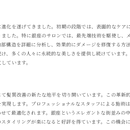
銀座で体感するメテオトリートメントの贅沢な魅力
銀座の高級感を体現する特別な時間
に進化を遂げてきました。初期の段階では、表面的なケア
贅沢な施術が提供する心地よい癒し
りました。特に銀座のサロンでは、最先端技術を駆使し、
プロフェッショナルの手による至福の時間
内部構造を詳細に分析し、効果的にダメージを修復する方
銀座ならではの豪華な髪質改善体験
続け、多くの人々に永続的な美しさを提供し続けています
一度体験したら忘れられない満足感
立しています。
銀座の特別な場所で得る究極の美
メテオトリートメントが銀座で叶える髪の革命
革命的なトリートメントで得る新しい自分
じて髪質改善の新たな地平を切り開いています。この革新
銀座で体感する髪質の新たな次元
を実現します。プロフェッショナルなスタッフによる施術
メテオトリートメントで変わるヘアスタイル
わせて最適化されます。銀座というエレガントな街並みの
銀座のサロンが提供する変革の力
のスタイリングが楽になると好評を得ています。この機会