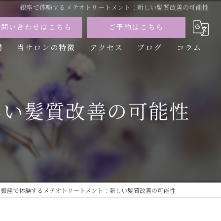
銀座で体験するメテオトリートメント：新しい髪質改善の可能性
お問い合わせはこちら
ご予約はこちら
問
当サロンの特徴
アクセス
ブログ
コラム
カット
カラー
しい髪質改善の可能性
トリートメント
パーマ
縮毛矯正
銀座で体験するメテオトリートメント：新しい髪質改善の可能性