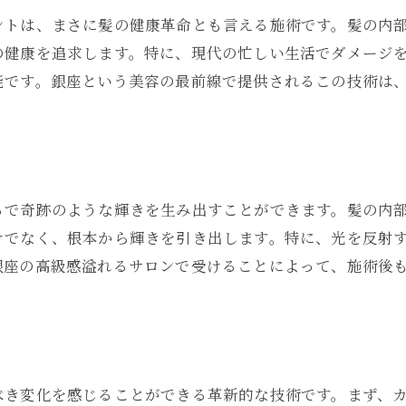
プロフェッショナルが提供する美の新境地
ントは、まさに髪の健康革命とも言える施術です。髪の内
新しい美の基準を創造するメテオトリートメント
の健康を追求します。特に、現代の忙しい生活でダメージ
銀座の美がもたらす、心躍る変化
能です。銀座という美容の最前線で提供されるこの技術は
き
るで奇跡のような輝きを生み出すことができます。髪の内
けでなく、根本から輝きを引き出します。特に、光を反射
銀座の高級感溢れるサロンで受けることによって、施術後
べき変化を感じることができる革新的な技術です。まず、