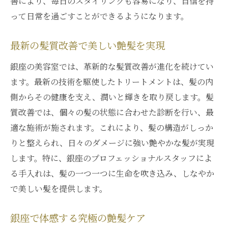
善により、毎日のスタイリングも容易になり、自信を持
って日常を過ごすことができるようになります。
サロンで受ける特別な髪質改善体験
銀座の美容サロンが提供する特別ケア
最新の髪質改善で美しい艶髪を実現
髪質改善体験を提供する銀座の魅力
銀座の美容室では、革新的な髪質改善が進化を続けてい
銀座のサロンで変わる髪質改善の印象
ます。最新の技術を駆使したトリートメントは、髪の内
美容サロンで実感する髪質改善の技術
側からその健康を支え、潤いと輝きを取り戻します。髪
艶髪を手に入れるための銀座ならではのアプロ
質改善では、個々の髪の状態に合わせた診断を行い、最
ーチ
適な施術が施されます。これにより、髪の構造がしっか
銀座でしかできない艶髪へのアプローチ
りと整えられ、日々のダメージに強い艶やかな髪が実現
銀座の特化した髪質改善アプローチ
します。特に、銀座のプロフェッショナルスタッフによ
艶髪を叶えるための銀座の秘策
る手入れは、髪の一つ一つに生命を吹き込み、しなやか
銀座での髪質改善が持つ魅力
で美しい髪を提供します。
銀座ならではの艶髪ケアの秘密
銀座で体感する究極の艶髪ケア
髪質改善で銀座の艶髪を手に入れる