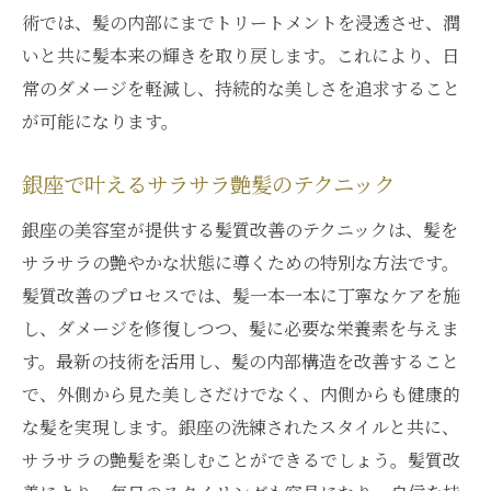
究極の髪質改善を目指すステップ
術では、髪の内部にまでトリートメントを浸透させ、潤
銀座での髪質改善体験を徹底分析
いと共に髪本来の輝きを取り戻します。これにより、日
髪質改善プロセスで叶える健康美
常のダメージを軽減し、持続的な美しさを追求すること
銀座での髪質改善体験が変える日常
が可能になります。
髪質改善のプロセスを銀座で学ぶ
銀座で叶えるサラサラ艶髪のテクニック
髪質改善で得られる内側からの美しさ
髪質改善で引き出す内面的な輝き
銀座の美容室が提供する髪質改善のテクニックは、髪を
サラサラの艶やかな状態に導くための特別な方法です。
内側からの美を叶える髪質改善の力
髪質改善のプロセスでは、髪一本一本に丁寧なケアを施
銀座でのケアで得る内側からの美しさ
し、ダメージを修復しつつ、髪に必要な栄養素を与えま
髪質改善がもたらす心身の変化
す。最新の技術を活用し、髪の内部構造を改善すること
健康美を追求する髪質改善の効果
で、外側から見た美しさだけでなく、内側からも健康的
銀座の髪質改善で内面も美しく
な髪を実現します。銀座の洗練されたスタイルと共に、
銀座の美容サロンが提供する髪質改善体験とは
サラサラの艶髪を楽しむことができるでしょう。髪質改
銀座のサロンでの髪質改善体験を紹介