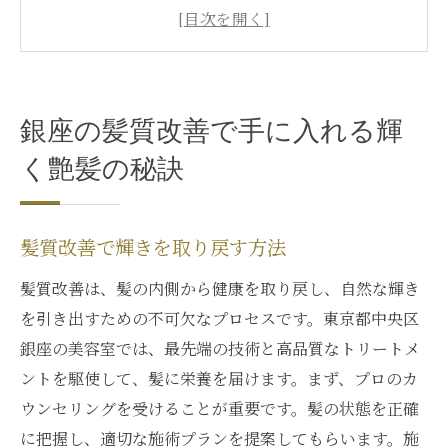
最新の髪質改善で美しい艶髪を実現
銀座で体感する究極の艶髪ケア
髪質改善で手に入れる自信ある髪
銀座の美容室で変わる髪の質感
銀座の髪質改善で手に入れる輝
最新技術で実現する髪質改善の新たなステージ
く艶髪の秘訣
革新的な髪質改善技術の紹介
銀座で試せる最新の髪質改善アプローチ
髪質改善で輝きを取り戻す方法
髪質改善の新技術で髪の未来を拓く
銀座の洗練された髪質改善の技術
髪質改善は、髪の内側から健康を取り戻し、自然な輝き
最新テクノロジーで実現する髪質改善
を引き出すための不可欠なプロセスです。東京都中央区
銀座の美容室では、最先端の技術と高品質なトリートメ
銀座の美容師が提案する髪質改善法
ントを駆使して、髪に栄養を届けます。まず、プロのカ
銀座で体験する究極の髪質改善プロセス
ウンセリングを受けることが重要です。髪の状態を正確
銀座の髪質改善プロセスの全貌
に把握し、適切な施術プランを提案してもらいます。施