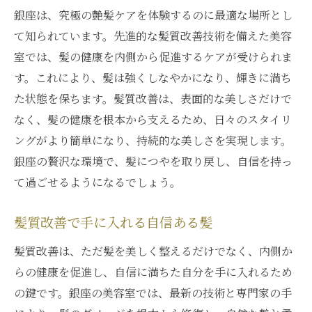
銀座は、究極の艶髪ケアを体験するのに最適な場所とし
髪質改善で健康的な美しさを追求する理由
て知られています。先進的な髪質改善技術を備えた美容
髪質改善で健康美を追求するメリット
室では、髪の健康を内側から促進するケアが受けられま
健康的な美しさを叶える髪質改善
す。これにより、髪は強くしなやかになり、輝きに満ち
髪質改善がもたらす健康的な輝き
た状態を保ちます。髪質改善は、表面的な美しさだけで
銀座での髪質改善が健康に与える影響
なく、髪の健康を根本から支えるため、日々のスタイリ
髪質改善で実感する健康美の変化
ングがより簡単になり、持続的な美しさを実現します。
健康的な美しさを求める髪質改善の理由
銀座の贅沢な環境で、髪につやを取り戻し、自信を持っ
銀座での髪質改善が導く新たなヘアライフ
て過ごせるようになるでしょう。
銀座での髪質改善がもたらす新しい自分
髪質改善で手に入れる自信ある髪
新たなヘアライフを創造する髪質改善
髪質改善は、ただ髪を美しく整えるだけでなく、内側か
銀座での髪質改善が変える日常
らの健康を促進し、自信に満ちた自分を手に入れるため
髪質改善が拓く新しいヘアスタイル
の鍵です。銀座の美容室では、最新の技術と専門家の手
銀座で体感する髪質改善の未来